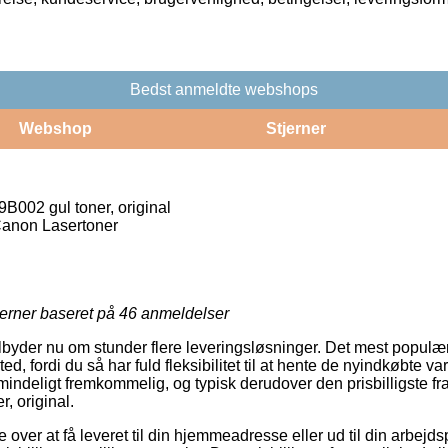
Bedst anmeldte webshops
Webshop
Stjerner
002 gul toner, original
Canon Lasertoner
jerner baseret på
46
anmeldelser
byder nu om stunder flere leveringsløsninger. Det mest populære 
ted, fordi du så har fuld fleksibilitet til at hente de nyindkøbte var
indeligt fremkommelig, og typisk derudover den prisbilligste f
, original.
over at få leveret til din hjemmeadresse eller ud til din arbejd