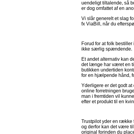
uendeligt tiltalende, så b
er dog omfattet af en ano
Vi slår generelt et slag 
fx ViaBill, når du efters
Forud for at folk bestille
ikke særlig spændende.
Et andet alternativ kan 
det længe har været en ti
butikken undertiden kont
for en hjælpende hånd, fo
Yderligere er det godt at 
online forretningen brug
man i fremtiden vil kunn
efter et produkt til en kv
Trustpilot yder en rækk
og derfor kan det være t
original forinden du place