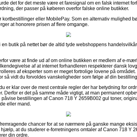
urde det for det meste være et faresignal om en falsk internet for
rdning, der passer på køberen overfor falske online butikker.
for kortbestillinger eller MobilePay. Som en alternativ mulighed b
pørger at honorere prisen af flere omgange.
r i en butik på nettet bør de altid tyde webshoppens handelsvilkår
derfor være at finde ud af om online butikken er medlem af e-mæ
lkendegivelse af at internet forhandleren respekterer dansk lovgi
rolleres af eksperter som er meget fortrolige lovene på området.
r så vidt du forvoldes vanskeligheder som følge af din bestilling
du er klar over de mest centrale regler der har betydning for ordre
er. Derfor er det på samme måde vigtigt, at man permanent opbev
e påvise bestillingen af Canon 718 Y 2659B002 gul toner, origin
inde eller mand.
e fremragende chancer for at se nærmere på ganske mange eksis
il hjælp, at du studerer e-forretningens omtaler af Canon 718 Y 
rer din ordre.