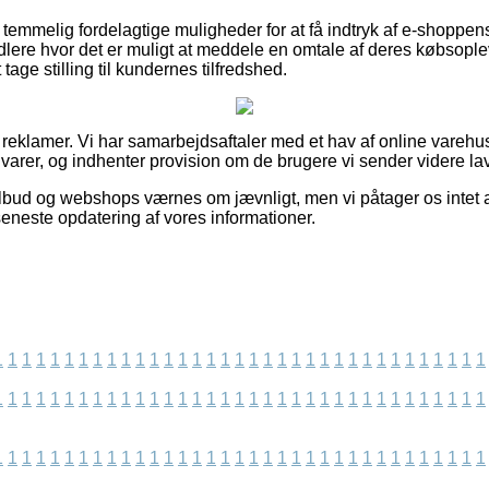
emmelig fordelagtige muligheder for at få indtryk af e-shoppens 
ndlere hvor det er muligt at meddele en omtale af deres købsopl
age stilling til kundernes tilfredshed.
 reklamer. Vi har samarbejdsaftaler med et hav af online varehuse
varer, og indhenter provision om de brugere vi sender videre lav
lbud og webshops værnes om jævnligt, men vi påtager os intet an
seneste opdatering af vores informationer.
1
1
1
1
1
1
1
1
1
1
1
1
1
1
1
1
1
1
1
1
1
1
1
1
1
1
1
1
1
1
1
1
1
1
1
1
1
1
1
1
1
1
1
1
1
1
1
1
1
1
1
1
1
1
1
1
1
1
1
1
1
1
1
1
1
1
1
1
1
1
1
1
1
1
1
1
1
1
1
1
1
1
1
1
1
1
1
1
1
1
1
1
1
1
1
1
1
1
1
1
1
1
1
1
1