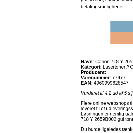
betalingsmuligheder.
Navn:
Canon 718 Y 2659B
Kategori:
Lasertoner // 
Producent:
Varenummer:
77477
EAN:
4960999628547
Vurderet til
4.2
ud af 5 st
Flere online webshops til
leveret til et udleveringss
Løsningen er nemlig ualm
718 Y 2659B002 gul toner
Du burde ligeledes tænke 