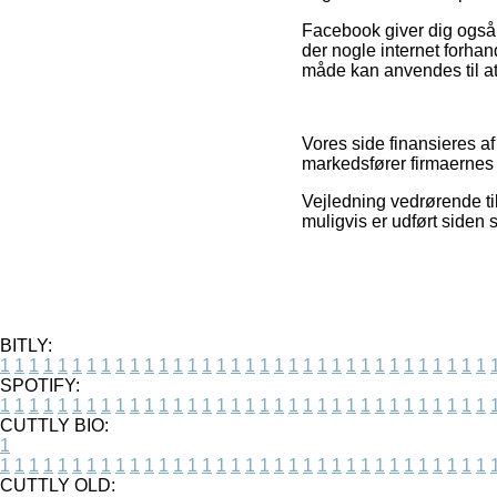
Facebook giver dig også t
der nogle internet forha
måde kan anvendes til at t
Vores side finansieres af
markedsfører firmaernes 
Vejledning vedrørende ti
muligvis er udført siden 
BITLY:
1
1
1
1
1
1
1
1
1
1
1
1
1
1
1
1
1
1
1
1
1
1
1
1
1
1
1
1
1
1
1
1
1
1
SPOTIFY:
1
1
1
1
1
1
1
1
1
1
1
1
1
1
1
1
1
1
1
1
1
1
1
1
1
1
1
1
1
1
1
1
1
1
CUTTLY BIO:
1
1
1
1
1
1
1
1
1
1
1
1
1
1
1
1
1
1
1
1
1
1
1
1
1
1
1
1
1
1
1
1
1
1
1
CUTTLY OLD: