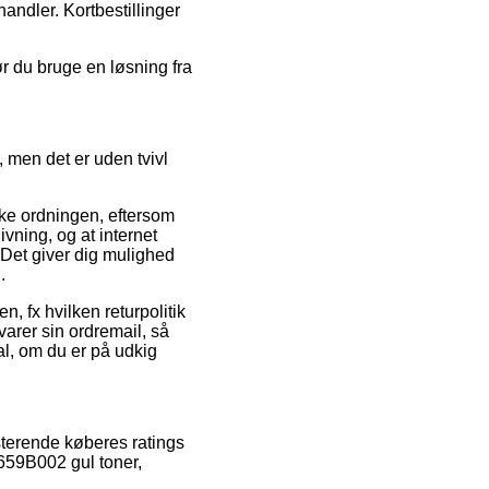
handler. Kortbestillinger
ør du bruge en løsning fra
, men det er uden tvivl
rke ordningen, eftersom
vning, og at internet
 Det giver dig mulighed
.
n, fx hvilken returpolitik
arer sin ordremail, så
al, om du er på udkig
terende køberes ratings
2659B002 gul toner,