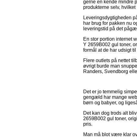
gerne en kende mindre pri
produkterne selv, hvilket 
Leveringsdygtigheden på L
har brug for pakken nu og
leveringstid på det pågæ
En stor portion internet 
Y 2659B002 gul toner, or
formål at de har udsigt ti
Flere outlets på nettet ti
øvrigt burde man snuppe d
Randers, Svendborg eller 
Det er jo temmelig simpelt 
gengæld har mange webbut
børn og babyer, og liges
Det kan dog trods alt bl
2659B002 gul toner, origi
pris.
Man må blot være klar ove