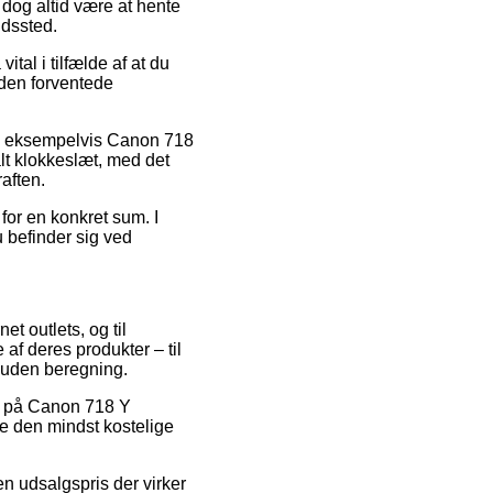
l dog altid være at hente
ldssted.
tal i tilfælde af at du
 den forventede
ter, eksempelvis Canon 718
lt klokkeslæt, med det
raften.
 for en konkret sum. I
u befinder sig ved
et outlets, og til
af deres produkter – til
t uden beregning.
er på Canon 718 Y
ge den mindst kostelige
en udsalgspris der virker