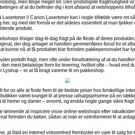
sbillig, men tillige meget let. Den prisbilligste fragtmulighed vi
betinges af at du befinder dig i kort afstand af netshoppens tilho
asertoner // Canon Lasertoner kan i nogle tilfælde være ret så vi
 her, og med det formål er det aldeles essentielt at man tjekker
ldende produkt.
webshops tilsiger dag-til-dag fragt på de fleste af deres produk
iginal, der dog antager at handlen gemmenføres forud for et afta
l at kunne nå at få produktet klar forinden pakkepersonalet har fy
lbyder portofri fragt, men ofte under forudsætning af at du handler
en mest betalelige form for levering, hvilket ofte – hvad end d
Lystrup – er at få bragt varerne til en pakkeshop.
for os alle at finde frem til de bedste priser hos forskellige intern
ikker været tvunget til at presse udsalgspriserne på en række 
å til herrer og damer – enormt, og endda nogle gange sikre frag
ive lønnende at inspicere visse online webshops efter rabatkod
nal forinden du køber, sådan at man er velinformeret til at anta
r, at ifald en internet virksomhed frembyder en vare til salg for 