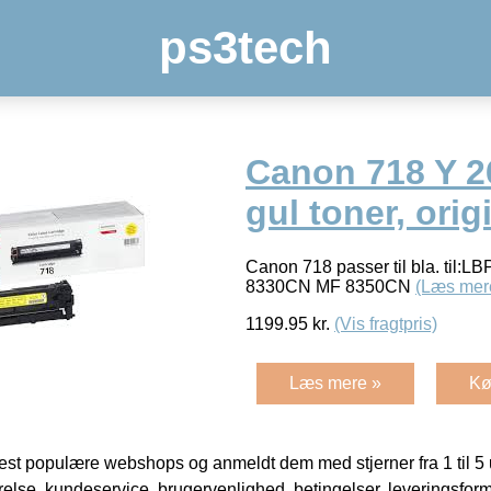
ps3tech
Canon 718 Y 
gul toner, orig
Canon 718 passer til bla. til:
8330CN MF 8350CN
(Læs mer
1199.95
kr.
(Vis fragtpris)
Læs mere »
Kø
t populære webshops og anmeldt dem med stjerner fra 1 til 5 ud
rrelse, kundeservice, brugervenlighed, betingelser, leveringsfor