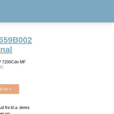
2659B002
inal
LBP 7200Cdn MF
e)
b nu »
 fra bl.a. deres
mer og