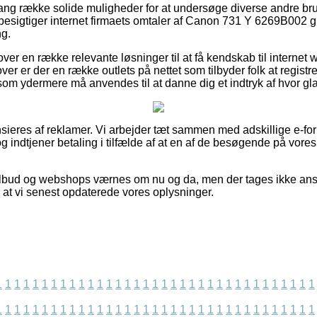
lang række solide muligheder for at undersøge diverse andre br
besigtiger internet firmaets omtaler af Canon 731 Y 6269B002 gul
ng.
ver en række relevante løsninger til at få kendskab til interne
er er der en række outlets på nettet som tilbyder folk at regist
om ydermere må anvendes til at danne dig et indtryk af hvor gl
eres af reklamer. Vi arbejder tæt sammen med adskillige e-for
 indtjener betaling i tilfælde af at en af de besøgende på vores
lbud og webshops værnes om nu og da, men der tages ikke ansva
r at vi senest opdaterede vores oplysninger.
1
1
1
1
1
1
1
1
1
1
1
1
1
1
1
1
1
1
1
1
1
1
1
1
1
1
1
1
1
1
1
1
1
1
1
1
1
1
1
1
1
1
1
1
1
1
1
1
1
1
1
1
1
1
1
1
1
1
1
1
1
1
1
1
1
1
1
1
1
1