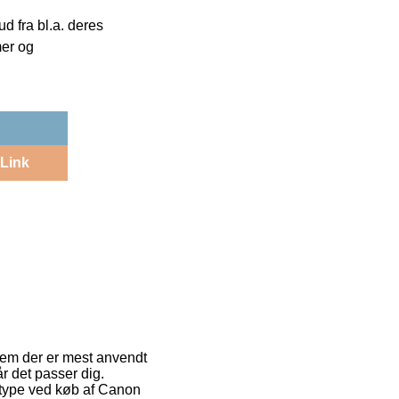
 fra bl.a. deres
mer og
Link
f dem der er mest anvendt
år det passer dig.
stype ved køb af Canon