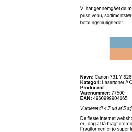
Vi har gennemgået de mes
prisniveau, sortimentstø
betalingsmuligheder.
Navn:
Canon 731 Y 6269B
Kategori:
Lasertoner // 
Producent:
Varenummer:
77500
EAN:
4960999904665
Vurderet til
4.7
ud af 5 st
De fleste internet websho
er i dag at få bragt ordr
Fragtformen er jo super 