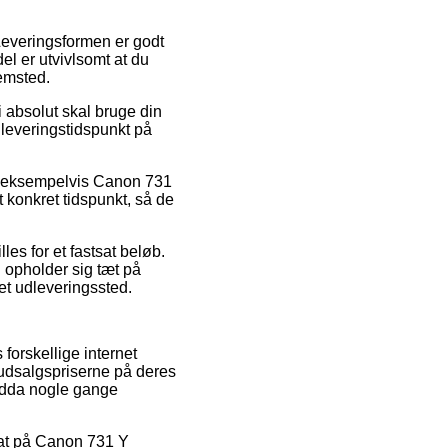
 Leveringsformen er godt
el er utvivlsomt at du
emsted.
 absolut skal bruge din
e leveringstidspunkt på
er, eksempelvis Canon 731
t konkret tidspunkt, så de
lles for et fastsat beløb.
u opholder sig tæt på
 et udleveringssted.
forskellige internet
e udsalgspriserne på deres
endda nogle gange
abat på Canon 731 Y