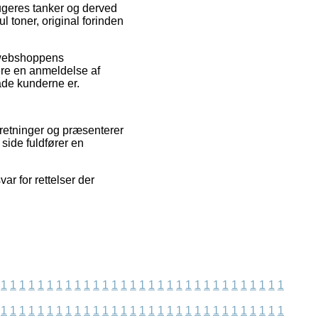
ugeres tanker og derved
 toner, original forinden
t webshoppens
rere en anmeldelse af
ade kunderne er.
retninger og præsenterer
 side fuldfører en
r for rettelser der
1
1
1
1
1
1
1
1
1
1
1
1
1
1
1
1
1
1
1
1
1
1
1
1
1
1
1
1
1
1
1
1
1
1
1
1
1
1
1
1
1
1
1
1
1
1
1
1
1
1
1
1
1
1
1
1
1
1
1
1
1
1