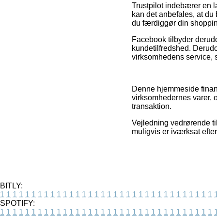
Trustpilot indebærer en 
kan det anbefales, at du 
du færdiggør din shoppi
Facebook tilbyder derudo
kundetilfredshed. Derudov
virksomhedens service, s
Denne hjemmeside finansi
virksomhedernes varer, og
transaktion.
Vejledning vedrørende ti
muligvis er iværksat efte
BITLY:
1
1
1
1
1
1
1
1
1
1
1
1
1
1
1
1
1
1
1
1
1
1
1
1
1
1
1
1
1
1
1
1
1
1
SPOTIFY:
1
1
1
1
1
1
1
1
1
1
1
1
1
1
1
1
1
1
1
1
1
1
1
1
1
1
1
1
1
1
1
1
1
1