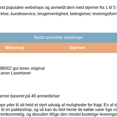
t populære webshops og anmeldt dem med stjerner fra 1 til 5 ud
rrelse, kundeservice, brugervenlighed, betingelser, leveringsfor
Bedst anmeldte webshops
Webshop
Stjerner
002 gul toner, original
Canon Lasertoner
jerner baseret på
46
anmeldelser
ps yder til alt held et stort udvalg af muligheder for fragt. En a
en til en pakkeshop, og så kan du blot hente de købte varer lige n
fremkommelig, og desuden tillige den mindst kostelige levering