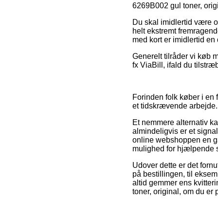
6269B002 gul toner, orig
Du skal imidlertid være 
helt ekstremt fremragen
med kort er imidlertid en
Generelt tilråder vi køb
fx ViaBill, ifald du tilstr
Forinden folk køber i en 
et tidskrævende arbejde.
Et nemmere alternativ ka
almindeligvis er et signa
online webshoppen en ga
mulighed for hjælpende s
Udover dette er det forn
på bestillingen, til ekse
altid gemmer ens kvitte
toner, original, om du er