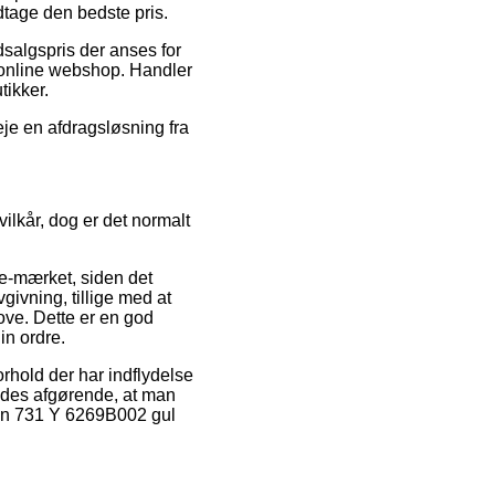
dtage den bedste pris.
salgspris der anses for
 online webshop. Handler
tikker.
je en afdragsløsning fra
ilkår, dog er det normalt
 e-mærket, siden det
givning, tillige med at
ve. Dette er en god
in ordre.
rhold der har indflydelse
ledes afgørende, at man
non 731 Y 6269B002 gul