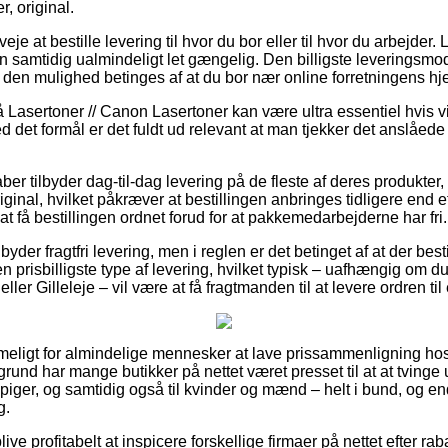
, original.
e at bestille levering til hvor du bor eller til hvor du arbejder.
 samtidig ualmindeligt let gængelig. Den billigste leveringsmod
 den mulighed betinges af at du bor nær online forretningens hj
Lasertoner // Canon Lasertoner kan være ultra essentiel hvis vi
ed det formål er det fuldt ud relevant at man tjekker det anslåed
aber tilbyder dag-til-dag levering på de fleste af deres produkt
ginal, hvilket påkræver at bestillingen anbringes tidligere end e
at få bestillingen ordnet forud for at pakkemedarbejderne har fri.
byder fragtfri levering, men i reglen er det betinget af at der besti
 prisbilligste type af levering, hvilket typisk – uafhængig om d
ler Gilleleje – vil være at få fragtmanden til at levere ordren til
eligt for almindelige mennesker at lave prissammenligning hos 
rund har mange butikker på nettet været presset til at at tving
g piger, og samtidig også til kvinder og mænd – helt i bund, og 
g.
e profitabelt at inspicere forskellige firmaer på nettet efter r