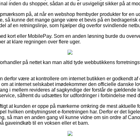
inal inden du shopper, sådan at du er usvigeligt sikker på at mo
opmærksom på, at når en webshop frembyder produkter for en ud
de, så kunne det mange gange være et bevis på en bedragerisk
 del af en retningslinje, som hjælper dig overfor svindlende netbu
 med kort eller MobilePay. Som en anden løsning burde du overve
æber at klare regningen over flere uger.
forhandler på nettet kan man altid tyde webbutikkens forretningsv
n derfor være at kontrollere om internet butikken er godkendt af
l om at internet selskabet imødekommer den officielle danske lov
ng i mellem revideres af sagkyndige der forstår de gældende lo
ervice, såfremt du udsættes for udfordringer i forbindelse med d
uftigt at kunden er oppe på mærkerne omkring de mest aktuelle fo
mpel hvilken ombytningsret e-forretningen har. Derfor er det lige
ring, så man en anden gang vil kunne vidne om sin ordre af Ca
 på gaveindkøb til en voksen eller et barn.