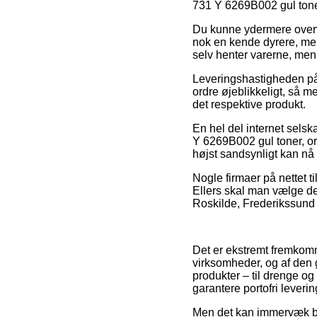
731 Y 6269B002 gul toner
Du kunne ydermere overvej
nok en kende dyrere, men
selv henter varerne, men
Leveringshastigheden på 
ordre øjeblikkeligt, så m
det respektive produkt.
En hel del internet selsk
Y 6269B002 gul toner, ori
højst sandsynligt kan nå 
Nogle firmaer på nettet til
Ellers skal man vælge den
Roskilde, Frederikssund el
Det er ekstremt fremkomm
virksomheder, og af den g
produkter – til drenge o
garantere portofri leverin
Men det kan immervæk bliv