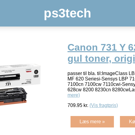
ps3tech
Canon 731 Y 
gul toner, orig
passer til bla. til:ImageClass
MF 620 Seriesi-Sensys LBP 7
7100cn 7100cw 7110cwi-Sens
628cw 8200 8230cn 8280cwLa
mere)
709.95
kr.
(Vis fragtpris)
Læs mere »
Kø