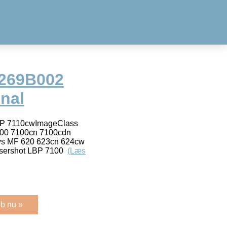
6269B002
inal
 LBP 7110cwImageClass
100 7100cn 7100cdn
ys MF 620 623cn 624cw
sershot LBP 7100
(Læs
b nu »