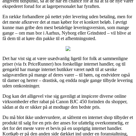
angivent tidspunkt, så at de har en chance for at nå at få de nye varer
ekspederet forud for at lagerpersonalet har fyraften.
En række forhandlere på nettet yder levering uden betaling, men for
det meste afkræver det at man køber for et konkret beløb. I øvrigt
kunne man gribe den mest betalelige leveringsversion, som mange
gange – om man bor i Aarhus, Nyborg eller Grindsted – vil blive at
få dem til at køre din pakke til et afhentningssted.
Det har vist sig at være usædvanlig ligetil for folk at sammenligne
priser (via fx PriceRunner) hos forskellige internet handler, og til
gengæld har mange internet butikker været nødt til at sænke
salgsværdien på mange af deres varer – til børn, og endvidere også
til damer og herrer – drastisk, og endda nogle gange tilbyde levering
uden omkostninger.
Dog kan det alligevel vise sig gavnligt at inspicere diverse online
virksomheder efter rabat på Canon BJC 450 forinden du shopper,
sådan at du er sikker på at modtage den bedste pris.
Du må blot ikke undervurdere, at såfremt en internet shop tilbyder et
produkt til salg for en pris der anses for ufattelig overkommelig, er
det for det meste være et bevis på en uoprigtig internet handler.
Kortkøb er på den anden side dækket ind under en foranstaltning,