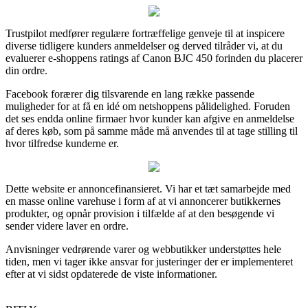
Trustpilot medfører regulære fortræffelige genveje til at inspicere
diverse tidligere kunders anmeldelser og derved tilråder vi, at du
evaluerer e-shoppens ratings af Canon BJC 450 forinden du placerer
din ordre.
Facebook forærer dig tilsvarende en lang række passende
muligheder for at få en idé om netshoppens pålidelighed. Foruden
det ses endda online firmaer hvor kunder kan afgive en anmeldelse
af deres køb, som på samme måde må anvendes til at tage stilling til
hvor tilfredse kunderne er.
Dette website er annoncefinansieret. Vi har et tæt samarbejde med
en masse online varehuse i form af at vi annoncerer butikkernes
produkter, og opnår provision i tilfælde af at den besøgende vi
sender videre laver en ordre.
Anvisninger vedrørende varer og webbutikker understøttes hele
tiden, men vi tager ikke ansvar for justeringer der er implementeret
efter at vi sidst opdaterede de viste informationer.