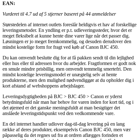
EAN:
Vurderet til
4.7
ud af 5 stjerner baseret på
44
anmeldelser
Størstedelen af internet outlets foreslår heldigvis et hav af forskellige
leveringsmetoder. En yndling er p.t. udleveringssteder, hvor det er
meget fleksibelt at kunne hente dine varer lige når det passer dig.
Løsningen er jo meget fremkommelig, og desuden derudover den
mindst kostelige form for fragt ved køb af Canon BJC 450.
Du kan omvendt beslutte dig for at få pakken sendt til din lejlighed
eller hus eller til adressen hvor du arbejder. Fragtformen er godt nok
en smule mindre prisbillig, men omvendt temmelig smertefri. Den
mindst kostelige leveringsmodel er unægtelig selv at hente
produkterne, men den mulighed nødvendiggør at du opholder dig i
kort afstand af webshoppens arbejdslager.
Leveringsdygtigheden på BJC > BJC 450 > Canon er yderst
betydningsfuld når man har behov for varen inden for kort tid, og i
det øjemed er det ganske meningsfuldt at man besigtiger det
anslåede leveringstidspunkt ved den vedkommende vare.
En del internet handler udlover dag-til-dag levering på en lang
række af deres produkter, eksempelvis Canon BJC 450, men vær
påpasselig da det regnes ud fra at ordren aflægges forinden et