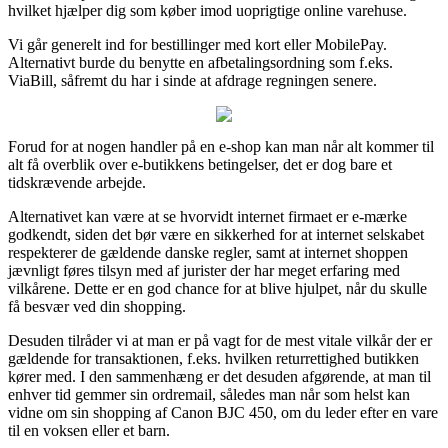
hvilket hjælper dig som køber imod uoprigtige online varehuse.
Vi går generelt ind for bestillinger med kort eller MobilePay.
Alternativt burde du benytte en afbetalingsordning som f.eks.
ViaBill, såfremt du har i sinde at afdrage regningen senere.
Forud for at nogen handler på en e-shop kan man når alt kommer til
alt få overblik over e-butikkens betingelser, det er dog bare et
tidskrævende arbejde.
Alternativet kan være at se hvorvidt internet firmaet er e-mærke
godkendt, siden det bør være en sikkerhed for at internet selskabet
respekterer de gældende danske regler, samt at internet shoppen
jævnligt føres tilsyn med af jurister der har meget erfaring med
vilkårene. Dette er en god chance for at blive hjulpet, når du skulle
få besvær ved din shopping.
Desuden tilråder vi at man er på vagt for de mest vitale vilkår der er
gældende for transaktionen, f.eks. hvilken returrettighed butikken
kører med. I den sammenhæng er det desuden afgørende, at man til
enhver tid gemmer sin ordremail, således man når som helst kan
vidne om sin shopping af Canon BJC 450, om du leder efter en vare
til en voksen eller et barn.