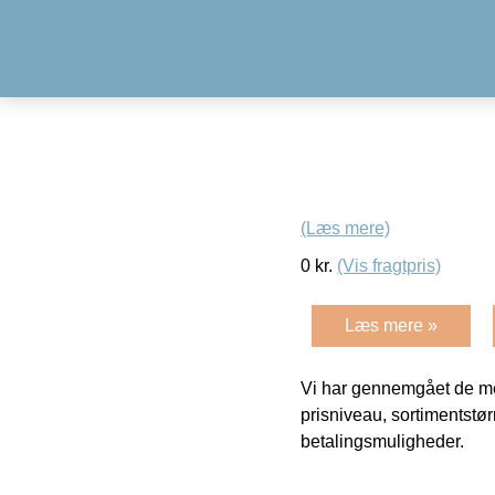
(Læs mere)
0
kr.
(Vis fragtpris)
Læs mere »
Vi har gennemgået de mes
prisniveau, sortimentstø
betalingsmuligheder.