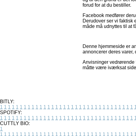
forud for at du bestiller.
Facebook medfører derudov
Derudover ser vi faktis
måde må udnyttes til at få
Denne hjemmeside er ann
annoncerer deres varer, o
Anvisninger vedrørende t
måtte være iværksat side
BITLY:
1
1
1
1
1
1
1
1
1
1
1
1
1
1
1
1
1
1
1
1
1
1
1
1
1
1
1
1
1
1
1
1
1
1
SPOTIFY:
1
1
1
1
1
1
1
1
1
1
1
1
1
1
1
1
1
1
1
1
1
1
1
1
1
1
1
1
1
1
1
1
1
1
CUTTLY BIO:
1
1
1
1
1
1
1
1
1
1
1
1
1
1
1
1
1
1
1
1
1
1
1
1
1
1
1
1
1
1
1
1
1
1
1