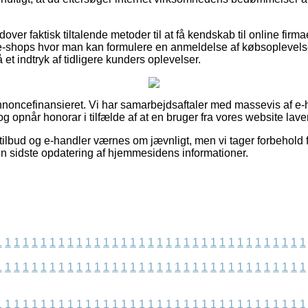
er faktisk tiltalende metoder til at få kendskab til online firma
k e-shops hvor man kan formulere en anmeldelse af købsopleve
 et indtryk af tidligere kunders oplevelser.
oncefinansieret. Vi har samarbejdsaftaler med massevis af e-h
g opnår honorar i tilfælde af at en bruger fra vores website lave
ilbud og e-handler værnes om jævnligt, men vi tager forbehold f
n sidste opdatering af hjemmesidens informationer.
1
1
1
1
1
1
1
1
1
1
1
1
1
1
1
1
1
1
1
1
1
1
1
1
1
1
1
1
1
1
1
1
1
1
1
1
1
1
1
1
1
1
1
1
1
1
1
1
1
1
1
1
1
1
1
1
1
1
1
1
1
1
1
1
1
1
1
1
1
1
1
1
1
1
1
1
1
1
1
1
1
1
1
1
1
1
1
1
1
1
1
1
1
1
1
1
1
1
1
1
1
1
1
1
1