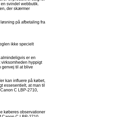
r en svindel webbutik.
gen, der skærmer
 løsning på afbetaling fra
reglen ikke specielt
almindeligvis er en
t virksomheden hyppigt
envej til at blive
er kan influere på købet,
 essesentielt, at man til
af Canon C LBP-2710,
nde køberes observationer
r af Canon C LBP-2710