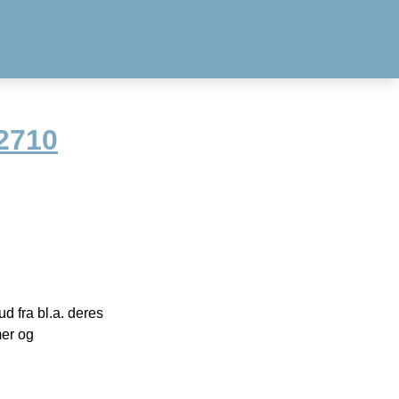
2710
 fra bl.a. deres
mer og