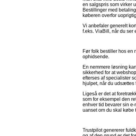
en salgspris som virker u
Bestillinger med betalin
køberen overfor uoprigti
Vi anbefaler generelt kor
f.eks. ViaBill, når du ser
Før folk bestiller hos en
ophidsende.
En nemmere løsning kan 
sikkerhed for at websho
efterses af specialister
hjulpet, når du udsættes 
Ligeså er det at foretræ
som for eksempel den retu
enhver tid bevarer sin e
uanset om du skal købe t
Trustpilot genererer ful
og af den grund er det f