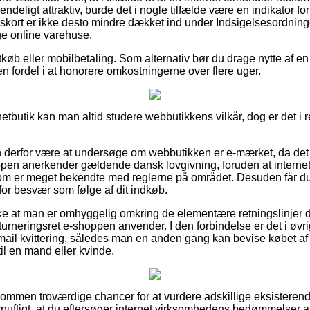
endeligt attraktiv, burde det i nogle tilfælde være en indikator fo
gskort er ikke desto mindre dækket ind under Indsigelsesordnin
ge online varehuse.
tkøb eller mobilbetaling. Som alternativ bør du drage nytte af en
 en fordel i at honorere omkostningerne over flere uger.
 netbutik kan man altid studere webbutikkens vilkår, dog er det i 
derfor være at undersøge om webbutikken er e-mærket, da det 
ppen anerkender gældende dansk lovgivning, foruden at interne
 som er meget bekendte med reglerne på området. Desuden får du g
for besvær som følge af dit indkøb.
kke at man er omhyggelig omkring de elementære retningslinjer d
rneringsret e-shoppen anvender. I den forbindelse er det i øvrigt
-mail kvittering, således man en anden gang kan bevise købet 
il en mand eller kvinde.
dkommen troværdige chancer for at vurdere adskillige eksistere
ornuftigt, at du eftersøger internet virksomhedens bedømmelse