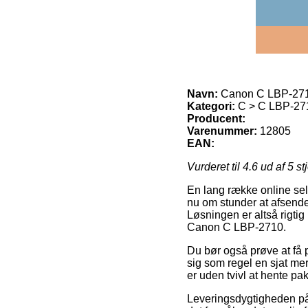
Navn:
Canon C LBP-27
Kategori:
C > C LBP-27
Producent:
Varenummer:
12805
EAN:
Vurderet til
4.6
ud af 5 st
En lang række online sels
nu om stunder at afsende 
Løsningen er altså rigti
Canon C LBP-2710.
Du bør også prøve at få p
sig som regel en sjat m
er uden tvivl at hente p
Leveringsdygtigheden på