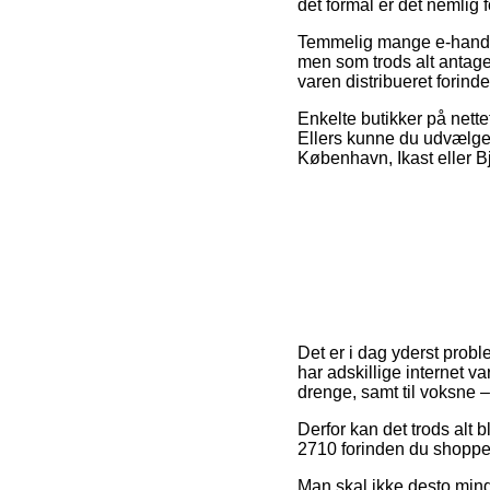
det formål er det nemlig
Temmelig mange e-handler
men som trods alt antager
varen distribueret forin
Enkelte butikker på nettet
Ellers kunne du udvælge 
København, Ikast eller Bje
Det er i dag yderst proble
har adskillige internet v
drenge, samt til voksne 
Derfor kan det trods alt 
2710 forinden du shopper, 
Man skal ikke desto mindre