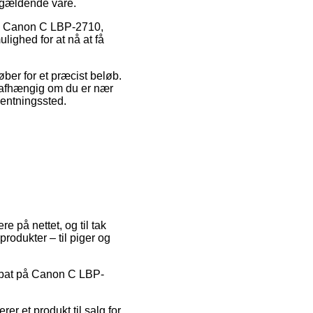
pågældende vare.
vis Canon C LBP-2710,
lighed for at nå at få
øber for et præcist beløb.
 uafhængig om du er nær
fhentningssted.
re på nettet, og til tak
produkter – til piger og
 rabat på Canon C LBP-
rer et produkt til salg for