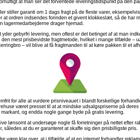
 fornuftigt at man ser det forventede leveringstidspunkt på den 
 stiller garanti om 1 dags fragt på de fleste varer, eksempel
 at ordren indsendes forinden et givent klokkeslæt, så de har mu
den lagermedarbejderne drager hjemad.
 yder gebyrfri levering, men oftest er det betinget af at man indk
den mest prisbevidste fragtmetode, hvilket i mange tilfælde –
rringbro – vil blive at få fragtmanden til at køre pakken til et a
mfrit for alle at vurdere prisniveauet i blandt forskellige forhandle
arehuse været presset til at at mindske udsalgspriserne på deres 
– markant, og endda nogle gange byde på gratis levering.
blive lønsomt at undersøge nogle få forretninger på nettet efter
således at du er garanteret at skaffe sig den prisbilligste pris.
 være klar over, at i tilfælde af at en internet forhandler reklame