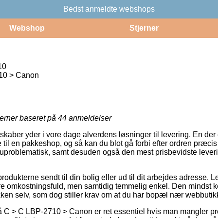
Bedst anmeldte webshops
Webshop
Stjerner
10
10 > Canon
jerner baseret på
44
anmeldelser
kaber yder i vore dage alverdens løsninger til levering. En der
til en pakkeshop, og så kan du blot gå forbi efter ordren præcis
g uproblematisk, samt desuden også den mest prisbevidste leve
rodukterne sendt til din bolig eller ud til dit arbejdes adresse.
ere omkostningsfuld, men samtidig temmelig enkel. Den mindst k
akken selv, som dog stiller krav om at du har bopæl nær webbutik
 C > C LBP-2710 > Canon er ret essentiel hvis man mangler pr