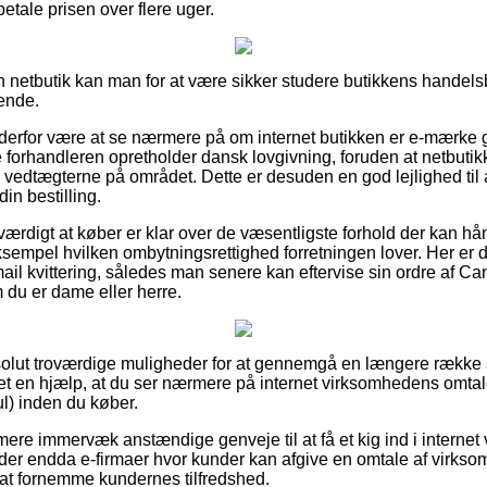
 betale prisen over flere uger.
en netbutik kan man for at være sikker studere butikkens handels
ende.
an derfor være at se nærmere på om internet butikken er e-mærke 
e forhandleren opretholder dansk lovgivning, foruden at netbutikk
i vedtægterne på området. Dette er desuden en god lejlighed til at
in bestilling.
sværdigt at køber er klar over de væsentligste forhold der kan h
sempel hvilken ombytningsrettighed forretningen lover. Her er det
ail kvittering, således man senere kan eftervise sin ordre af C
 du er dame eller herre.
absolut troværdige muligheder for at gennemgå en længere række
et en hjælp, at du ser nærmere på internet virksomhedens omta
l) inden du køber.
ere immervæk anstændige genveje til at få et kig ind i interne
 der endda e-firmaer hvor kunder kan afgive en omtale af virkso
l at fornemme kundernes tilfredshed.