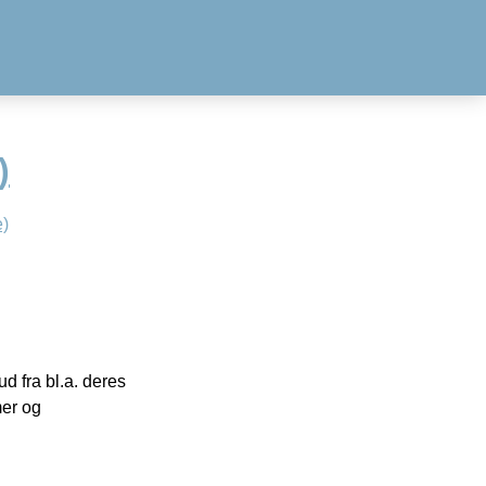
)
)
 fra bl.a. deres
mer og