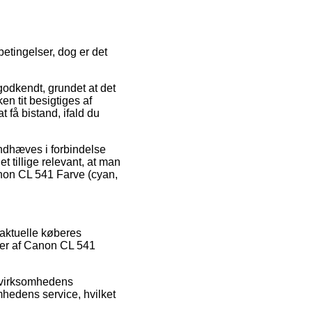
betingelser, dog er det
godkendt, grundet at det
en tit besigtiges af
 få bistand, ifald du
åndhæves i forbindelse
 tillige relevant, at man
anon CL 541 Farve (cyan,
 aktuelle køberes
ler af Canon CL 541
t virksomhedens
mhedens service, hvilket