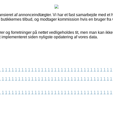
nsieret af annonceindtægter. Vi har et fast samarbejde med et 
 butikkernes tilbud, og modtager kommission hvis en bruger fra 
er og forretninger på nettet vedligeholdes tit, men man kan ikke s
t implementeret siden nyligste opdatering af vores data.
1
1
1
1
1
1
1
1
1
1
1
1
1
1
1
1
1
1
1
1
1
1
1
1
1
1
1
1
1
1
1
1
1
1
1
1
1
1
1
1
1
1
1
1
1
1
1
1
1
1
1
1
1
1
1
1
1
1
1
1
1
1
1
1
1
1
1
1
1
1
1
1
1
1
1
1
1
1
1
1
1
1
1
1
1
1
1
1
1
1
1
1
1
1
1
1
1
1
1
1
1
1
1
1
1