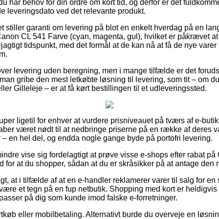
 har behov for din ordre om kort tid, og derfor er det fuldkomme
 leveringsdato ved det relevante produkt.
t stiller garanti om levering på blot en enkelt hverdag på en la
anon CL 541 Farve (cyan, magenta, gul), hvilket er påkrævet at 
gtigt tidspunkt, med det formål at de kan nå at få de nye varer kl
m.
ver levering uden beregning, men i mange tilfælde er det forudsat
al man gribe den mest letkøbte løsning til levering, som tit – om 
r Gilleleje – er at få kørt bestillingen til et udleveringssted.
uper ligetil for enhver at vurdere prisniveauet på tværs af e-butik
ber været nødt til at nedbringe priserne på en række af deres va
 – en hel del, og endda nogle gange byde på portofri levering.
indre vise sig fordelagtigt at prøve visse e-shops efter rabat 
d for at du shopper, sådan at du er skråsikker på at antage den m
, at i tilfælde af at en e-handler reklamerer varer til salg for en
være et tegn på en fup netbutik. Shopping med kort er heldigvis 
passer på dig som kunde imod falske e-forretninger.
rtkøb eller mobilbetaling. Alternativt burde du overveje en løsning 