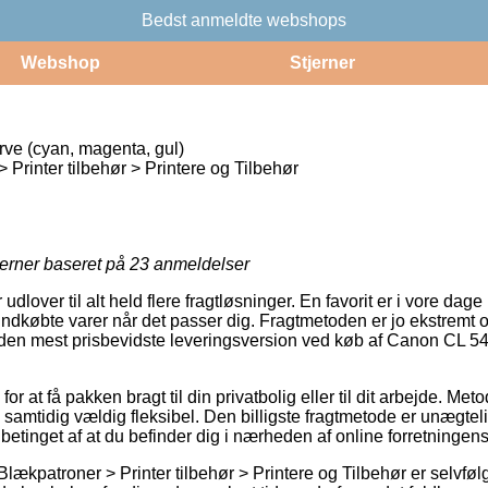
Bedst anmeldte webshops
Webshop
Stjerner
e (cyan, magenta, gul)
Printer tilbehør > Printere og Tilbehør
jerner baseret på
23
anmeldelser
 udlover til alt held flere fragtløsninger. En favorit er i vore d
ndkøbte varer når det passer dig. Fragtmetoden er jo ekstremt
n mest prisbevidste leveringsversion ved køb af Canon CL 54
or at få pakken bragt til din privatbolig eller til dit arbejde. Met
samtidig vældig fleksibel. Den billigste fragtmetode er unægteli
etinget af at du befinder dig i nærheden af online forretningens
Blækpatroner > Printer tilbehør > Printere og Tilbehør er selvfø