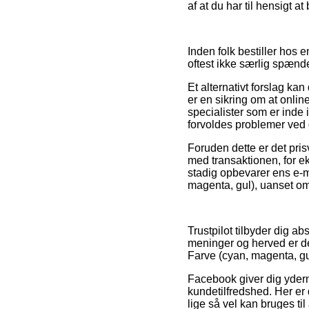
af at du har til hensigt at
Inden folk bestiller hos 
oftest ikke særlig spænd
Et alternativt forslag k
er en sikring om at onlin
specialister som er inde 
forvoldes problemer ved d
Foruden dette er det pri
med transaktionen, for ek
stadig opbevarer ens e-m
magenta, gul), uanset om
Trustpilot tilbyder dig 
meninger og herved er d
Farve (cyan, magenta, gu
Facebook giver dig yderm
kundetilfredshed. Her er
lige så vel kan bruges ti