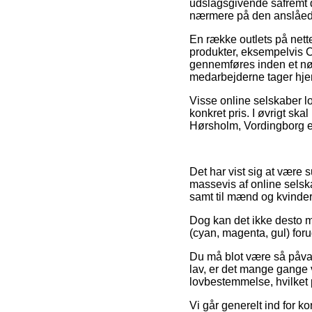
udslagsgivende såfremt du
nærmere på den anslåede
En række outlets på nette
produkter, eksempelvis C
gennemføres inden et nøja
medarbejderne tager hje
Visse online selskaber lo
konkret pris. I øvrigt sk
Hørsholm, Vordingborg elle
Det har vist sig at være s
massevis af online selska
samt til mænd og kvinder
Dog kan det ikke desto m
(cyan, magenta, gul) foru
Du må blot være så påvagt
lav, er det mange gange 
lovbestemmelse, hvilket 
Vi går generelt ind for ko