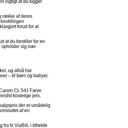
n vigtigt at du kigger
ng række af deres
bestillingen
argjort forud for at
 at du bestiller for en
du opholder sig nær
ker, og altså har
rer – til børn og babyer,
på Canon CL 541 Farve
indst kostelige pris.
 salgspris der er umådelig
omsluttet af en
fra fx ViaBill, i tilfælde