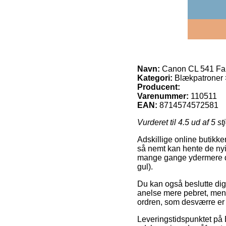
Navn:
Canon CL 541 Farv
Kategori:
Blækpatroner > 
Producent:
Varenummer:
110511
EAN:
8714574572581
Vurderet til
4.5
ud af 5 st
Adskillige online butikker
så nemt kan hente de nyi
mange gange ydermere de
gul).
Du kan også beslutte dig f
anelse mere pebret, men 
ordren, som desværre er b
Leveringstidspunktet på 