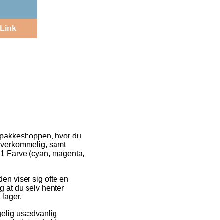
Link
age pakkeshoppen, hvor du
 overkommelig, samt
1 Farve (cyan, magenta,
oden viser sig ofte en
g at du selv henter
 lager.
lgelig usædvanlig