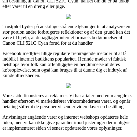
sin bestilling af Canon CLI 521C Cyan, uanset om du er på udkig
efter varer til en dreng eller pige.
Trustpilot byder på adskillige strålende løsninger til at analysere en
stor portion andre forbrugeres reflektioner og af den grund kan det
være til hjælp, at du iagttager internet firmaets bedømmelser af
Canon CLI 521C Cyan forud for at du handler.
Facebook medfører tillige regulære fremragende metoder til at få
indblik i internet butikkens popularitet. Herinde møder vi faktisk
netshops hvor folk kan offentliggøre en bedømmelse af deres
købsoplevelse, som også kan bruges til at danne dig et indtryk af
kundetilfredsheden.
Vores side finansieres af reklamer. Vi har aftaler med en mængde e-
handler eftersom vi markedsfører virksomhedernes varer, og opnår
betaling såfremt de personer vi sender videre laver en bestilling.
Anvisninger angående varer og internet webshops opdateres hele
tiden, men vi kan ikke give garantier imod justeringer der muligvis
er implementeret siden vi senest opdaterede vores oplysninger.