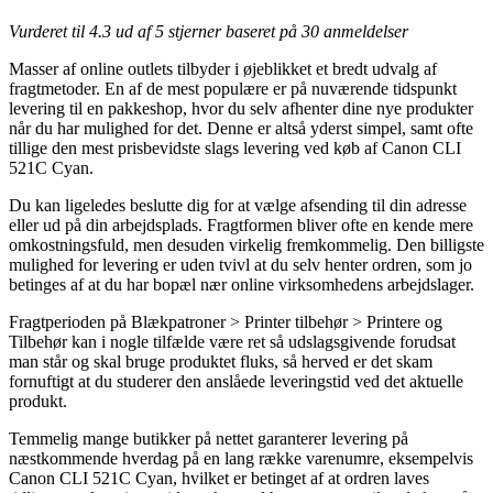
Vurderet til
4.3
ud af 5 stjerner baseret på
30
anmeldelser
Masser af online outlets tilbyder i øjeblikket et bredt udvalg af
fragtmetoder. En af de mest populære er på nuværende tidspunkt
levering til en pakkeshop, hvor du selv afhenter dine nye produkter
når du har mulighed for det. Denne er altså yderst simpel, samt ofte
tillige den mest prisbevidste slags levering ved køb af Canon CLI
521C Cyan.
Du kan ligeledes beslutte dig for at vælge afsending til din adresse
eller ud på din arbejdsplads. Fragtformen bliver ofte en kende mere
omkostningsfuld, men desuden virkelig fremkommelig. Den billigste
mulighed for levering er uden tvivl at du selv henter ordren, som jo
betinges af at du har bopæl nær online virksomhedens arbejdslager.
Fragtperioden på Blækpatroner > Printer tilbehør > Printere og
Tilbehør kan i nogle tilfælde være ret så udslagsgivende forudsat
man står og skal bruge produktet fluks, så herved er det skam
fornuftigt at du studerer den anslåede leveringstid ved det aktuelle
produkt.
Temmelig mange butikker på nettet garanterer levering på
næstkommende hverdag på en lang række varenumre, eksempelvis
Canon CLI 521C Cyan, hvilket er betinget af at ordren laves