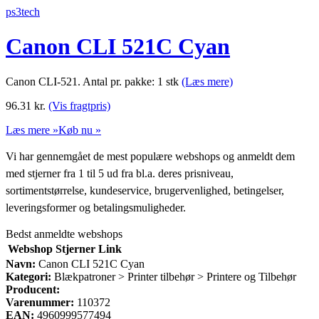
ps3tech
Canon CLI 521C Cyan
Canon CLI-521. Antal pr. pakke: 1 stk
(Læs mere)
96.31
kr.
(Vis fragtpris)
Læs mere »
Køb nu »
Vi har gennemgået de mest populære webshops og anmeldt dem
med stjerner fra 1 til 5 ud fra bl.a. deres prisniveau,
sortimentstørrelse, kundeservice, brugervenlighed, betingelser,
leveringsformer og betalingsmuligheder.
Bedst anmeldte webshops
Webshop
Stjerner
Link
Navn:
Canon CLI 521C Cyan
Kategori:
Blækpatroner > Printer tilbehør > Printere og Tilbehør
Producent:
Varenummer:
110372
EAN:
4960999577494