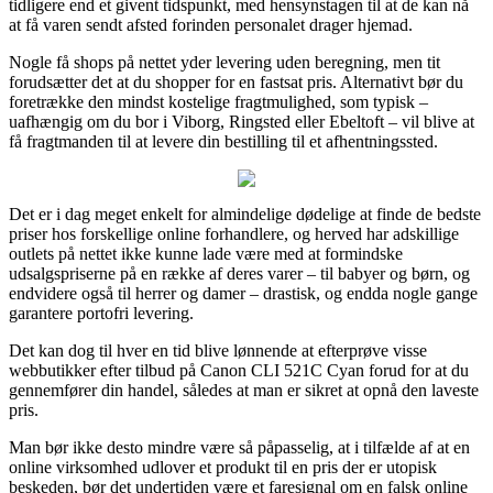
tidligere end et givent tidspunkt, med hensynstagen til at de kan nå
at få varen sendt afsted forinden personalet drager hjemad.
Nogle få shops på nettet yder levering uden beregning, men tit
forudsætter det at du shopper for en fastsat pris. Alternativt bør du
foretrække den mindst kostelige fragtmulighed, som typisk –
uafhængig om du bor i Viborg, Ringsted eller Ebeltoft – vil blive at
få fragtmanden til at levere din bestilling til et afhentningssted.
Det er i dag meget enkelt for almindelige dødelige at finde de bedste
priser hos forskellige online forhandlere, og herved har adskillige
outlets på nettet ikke kunne lade være med at formindske
udsalgspriserne på en række af deres varer – til babyer og børn, og
endvidere også til herrer og damer – drastisk, og endda nogle gange
garantere portofri levering.
Det kan dog til hver en tid blive lønnende at efterprøve visse
webbutikker efter tilbud på Canon CLI 521C Cyan forud for at du
gennemfører din handel, således at man er sikret at opnå den laveste
pris.
Man bør ikke desto mindre være så påpasselig, at i tilfælde af at en
online virksomhed udlover et produkt til en pris der er utopisk
beskeden, bør det undertiden være et faresignal om en falsk online