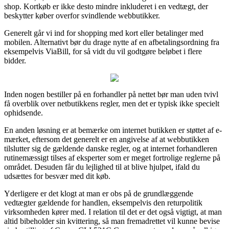
shop. Kortkøb er ikke desto mindre inkluderet i en vedtægt, der
beskytter køber overfor svindlende webbutikker.
Generelt går vi ind for shopping med kort eller betalinger med
mobilen. Alternativt bør du drage nytte af en afbetalingsordning fra
eksempelvis ViaBill, for så vidt du vil godtgøre beløbet i flere
bidder.
Inden nogen bestiller på en forhandler på nettet bør man uden tvivl
få overblik over netbutikkens regler, men det er typisk ikke specielt
ophidsende.
En anden løsning er at bemærke om internet butikken er støttet af e-
mærket, eftersom det generelt er en angivelse af at webbutikken
tilslutter sig de gældende danske regler, og at internet forhandleren
rutinemæssigt tilses af eksperter som er meget fortrolige reglerne på
området. Desuden får du lejlighed til at blive hjulpet, ifald du
udsættes for besvær med dit køb.
Yderligere er det klogt at man er obs på de grundlæggende
vedtægter gældende for handlen, eksempelvis den returpolitik
virksomheden kører med. I relation til det er det også vigtigt, at man
altid bibeholder sin kvittering, så man fremadrettet vil kunne bevise