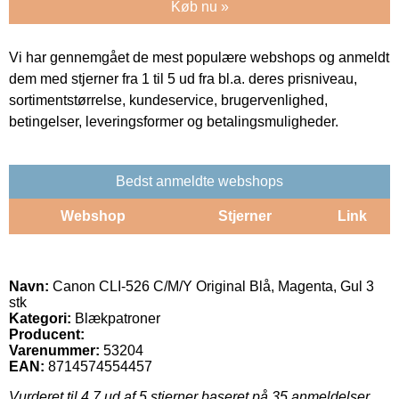
Køb nu »
Vi har gennemgået de mest populære webshops og anmeldt
dem med stjerner fra 1 til 5 ud fra bl.a. deres prisniveau,
sortimentstørrelse, kundeservice, brugervenlighed,
betingelser, leveringsformer og betalingsmuligheder.
Bedst anmeldte webshops
Webshop
Stjerner
Link
Navn:
Canon CLI-526 C/M/Y Original Blå, Magenta, Gul 3
stk
Kategori:
Blækpatroner
Producent:
Varenummer:
53204
EAN:
8714574554457
Vurderet til
4.7
ud af 5 stjerner baseret på
35
anmeldelser