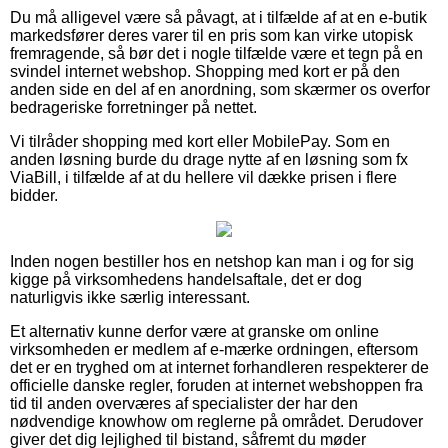
Du må alligevel være så påvagt, at i tilfælde af at en e-butik
markedsfører deres varer til en pris som kan virke utopisk
fremragende, så bør det i nogle tilfælde være et tegn på en
svindel internet webshop. Shopping med kort er på den
anden side en del af en anordning, som skærmer os overfor
bedrageriske forretninger på nettet.
Vi tilråder shopping med kort eller MobilePay. Som en
anden løsning burde du drage nytte af en løsning som fx
ViaBill, i tilfælde af at du hellere vil dække prisen i flere
bidder.
Inden nogen bestiller hos en netshop kan man i og for sig
kigge på virksomhedens handelsaftale, det er dog
naturligvis ikke særlig interessant.
Et alternativ kunne derfor være at granske om online
virksomheden er medlem af e-mærke ordningen, eftersom
det er en tryghed om at internet forhandleren respekterer de
officielle danske regler, foruden at internet webshoppen fra
tid til anden overværes af specialister der har den
nødvendige knowhow om reglerne på området. Derudover
giver det dig lejlighed til bistand, såfremt du møder