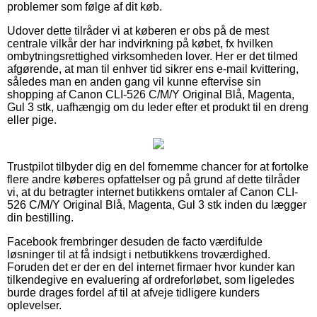
problemer som følge af dit køb.
Udover dette tilråder vi at køberen er obs på de mest
centrale vilkår der har indvirkning på købet, fx hvilken
ombytningsrettighed virksomheden lover. Her er det tilmed
afgørende, at man til enhver tid sikrer ens e-mail kvittering,
således man en anden gang vil kunne eftervise sin
shopping af Canon CLI-526 C/M/Y Original Blå, Magenta,
Gul 3 stk, uafhængig om du leder efter et produkt til en dreng
eller pige.
Trustpilot tilbyder dig en del fornemme chancer for at fortolke
flere andre køberes opfattelser og på grund af dette tilråder
vi, at du betragter internet butikkens omtaler af Canon CLI-
526 C/M/Y Original Blå, Magenta, Gul 3 stk inden du lægger
din bestilling.
Facebook frembringer desuden de facto værdifulde
løsninger til at få indsigt i netbutikkens troværdighed.
Foruden det er der en del internet firmaer hvor kunder kan
tilkendegive en evaluering af ordreforløbet, som ligeledes
burde drages fordel af til at afveje tidligere kunders
oplevelser.