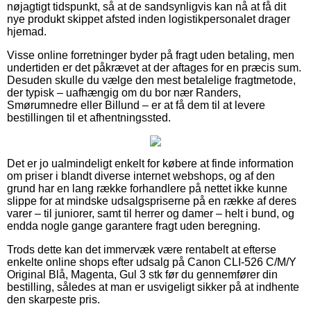
nøjagtigt tidspunkt, så at de sandsynligvis kan nå at få dit
nye produkt skippet afsted inden logistikpersonalet drager
hjemad.
Visse online forretninger byder på fragt uden betaling, men
undertiden er det påkrævet at der aftages for en præcis sum.
Desuden skulle du vælge den mest betalelige fragtmetode,
der typisk – uafhængig om du bor nær Randers,
Smørumnedre eller Billund – er at få dem til at levere
bestillingen til et afhentningssted.
Det er jo ualmindeligt enkelt for købere at finde information
om priser i blandt diverse internet webshops, og af den
grund har en lang række forhandlere på nettet ikke kunne
slippe for at mindske udsalgspriserne på en række af deres
varer – til juniorer, samt til herrer og damer – helt i bund, og
endda nogle gange garantere fragt uden beregning.
Trods dette kan det immervæk være rentabelt at efterse
enkelte online shops efter udsalg på Canon CLI-526 C/M/Y
Original Blå, Magenta, Gul 3 stk før du gennemfører din
bestilling, således at man er usvigeligt sikker på at indhente
den skarpeste pris.