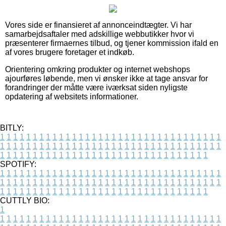
Vores side er finansieret af annonceindtægter. Vi har
samarbejdsaftaler med adskillige webbutikker hvor vi
præsenterer firmaernes tilbud, og tjener kommission ifald en
af vores brugere foretager et indkøb.
Orientering omkring produkter og internet webshops
ajourføres løbende, men vi ønsker ikke at tage ansvar for
forandringer der måtte være iværksat siden nyligste
opdatering af websitets informationer.
BITLY:
1
1
1
1
1
1
1
1
1
1
1
1
1
1
1
1
1
1
1
1
1
1
1
1
1
1
1
1
1
1
1
1
1
1
1
1
1
1
1
1
1
1
1
1
1
1
1
1
1
1
1
1
1
1
1
1
1
1
1
1
1
1
1
1
1
1
1
1
1
1
1
1
1
1
1
1
1
1
1
1
1
1
1
1
1
1
1
1
1
1
1
1
1
1
1
1
1
1
1
1
SPOTIFY:
1
1
1
1
1
1
1
1
1
1
1
1
1
1
1
1
1
1
1
1
1
1
1
1
1
1
1
1
1
1
1
1
1
1
1
1
1
1
1
1
1
1
1
1
1
1
1
1
1
1
1
1
1
1
1
1
1
1
1
1
1
1
1
1
1
1
1
1
1
1
1
1
1
1
1
1
1
1
1
1
1
1
1
1
1
1
1
1
1
1
1
1
1
1
1
1
1
1
1
1
CUTTLY BIO:
1
1
1
1
1
1
1
1
1
1
1
1
1
1
1
1
1
1
1
1
1
1
1
1
1
1
1
1
1
1
1
1
1
1
1