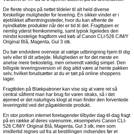
De fleste shops på nettet tildeler til alt held diverse
forskellige muligheder for levering. En sikker vinder er i
øjeblikket afhentningssteder, hvor du kan afhente de
nyindkøbte produkter når der er tid til det. Fragttypen er
nemlig yderst fremkommelig, samt typisk ligeledes den
mindst kostelige fragtform ved køb af Canon CLI-526 C/M/Y
Original Blå, Magenta, Gul 3 stk.
Du bør endvidere overveje at vælge udbringning hjem til dig
selv eller til dit arbejde. Muligheden er for det meste en
anelse mere bekostelig, men omvendt vældig simpel. Den
billigste leveringsversion vil dog altid være at hente pakken
selv, hvilket forudsætter at du er tæt på online shoppens
lager.
Fragttiden på Blækpatroner kan vise sig at være ret så
central såfremt man har brug for varen straks, så i det
øjemed er det naturligvis klogt at man finder den forventede
leveringstid ved det pågældende produkt.
En stor portion internet foretagender tilbyder dag-til-dag fragt
på en række af deres varenumre, eksempelvis Canon CLI-
526 C/M/Y Original Blå, Magenta, Gul 3 stk, men som
imidlertid regnes ud fra at bestillingen indsendes før et