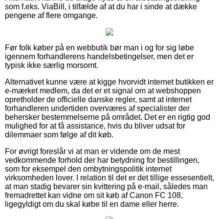
som f.eks. ViaBill, i tilfælde af at du har i sinde at dække
pengene af flere omgange.
Før folk køber på en webbutik bør man i og for sig løbe
igennem forhandlerens handelsbetingelser, men det er
typisk ikke særlig morsomt.
Alternativet kunne være at kigge hvorvidt internet butikken er
e-mærket medlem, da det er et signal om at webshoppen
opretholder de officielle danske regler, samt at internet
forhandleren undertiden overværes af specialister der
behersker bestemmelserne på området. Det er en rigtig god
mulighed for at få assistance, hvis du bliver udsat for
dilemmaer som følge af dit køb.
For øvrigt foreslår vi at man er vidende om de mest
vedkommende forhold der har betydning for bestillingen,
som for eksempel den ombytningspolitik internet
virksomheden lover. I relation til det er det tillige essesentielt,
at man stadig bevarer sin kvittering på e-mail, således man
fremadrettet kan vidne om sit køb af Canon FC 108,
ligegyldigt om du skal købe til en dame eller herre.