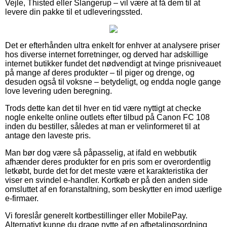
Vejle, Thisted eller Slangerup – vil være at få dem til at
levere din pakke til et udleveringssted.
Det er efterhånden ultra enkelt for enhver at analysere priser
hos diverse internet forretninger, og derved har adskillige
internet butikker fundet det nødvendigt at tvinge prisniveauet
på mange af deres produkter – til piger og drenge, og
desuden også til voksne – betydeligt, og endda nogle gange
love levering uden beregning.
Trods dette kan det til hver en tid være nyttigt at checke
nogle enkelte online outlets efter tilbud på Canon FC 108
inden du bestiller, således at man er velinformeret til at
antage den laveste pris.
Man bør dog være så påpasselig, at ifald en webbutik
afhænder deres produkter for en pris som er overordentlig
letkøbt, burde det for det meste være et karakteristika der
viser en svindel e-handler. Kortkøb er på den anden side
omsluttet af en foranstaltning, som beskytter en imod uærlige
e-firmaer.
Vi foreslår generelt kortbestillinger eller MobilePay.
Alternativt kunne du drage nytte af en afbetalingsordning