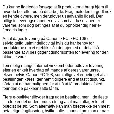
Du kunne ligeledes forsøge at få produkterne bragt hjem til
hvor du bor eller ud på dit arbejde. Fragtmetoden er godt nok
en kende dyrere, men derudover usædvanlig ligetil. Den
billigste leveringsmanér er utvivlsomt at du selv henter
varerne, som dog betinges af at du opholder dig nær e-
firmaets lager.
Antal dages levering på Canon > FC > FC 108 er
selvfølgelig ualmindeligt vital hvis du har behov for
produkterne om et øjeblik, så i det øjemed er det altså
passende at vi besigtiger tidshorisonten for levering for den
aktuelle vare.
Temmelig mange internet virksomheder udlover levering
efter en enkelt hverdag på mange af deres varenumre,
eksempelvis Canon FC 108, som alligevel er betinget af at
bestillingen køres igennem tidligere end et fast tidspunkt,
sådan at de har mulighed for at nå at få produktet afsted
forinden de pakkeansatte får fri.
Flere e-butikker tilbyder fragt uden betaling, men i de fleste
tilfælde er det under forudsætning af at man aftager for et
præcist beløb. Som alternativ kan man foretrække den mest
betalelige fragtløsning, hvilket ofte – uanset om man er nær