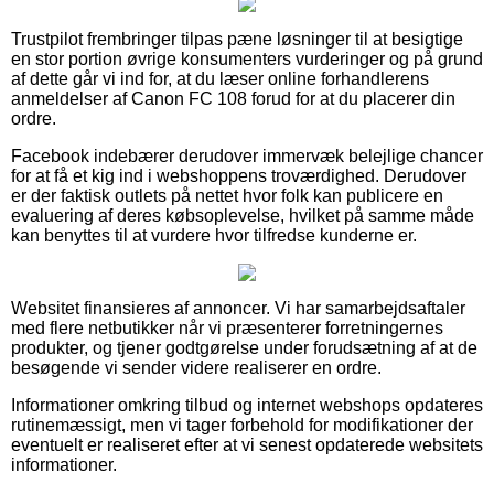
Trustpilot frembringer tilpas pæne løsninger til at besigtige
en stor portion øvrige konsumenters vurderinger og på grund
af dette går vi ind for, at du læser online forhandlerens
anmeldelser af Canon FC 108 forud for at du placerer din
ordre.
Facebook indebærer derudover immervæk belejlige chancer
for at få et kig ind i webshoppens troværdighed. Derudover
er der faktisk outlets på nettet hvor folk kan publicere en
evaluering af deres købsoplevelse, hvilket på samme måde
kan benyttes til at vurdere hvor tilfredse kunderne er.
Websitet finansieres af annoncer. Vi har samarbejdsaftaler
med flere netbutikker når vi præsenterer forretningernes
produkter, og tjener godtgørelse under forudsætning af at de
besøgende vi sender videre realiserer en ordre.
Informationer omkring tilbud og internet webshops opdateres
rutinemæssigt, men vi tager forbehold for modifikationer der
eventuelt er realiseret efter at vi senest opdaterede websitets
informationer.