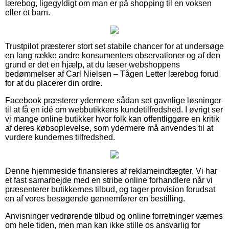
lærebog, ligegyldigt om man er på shopping til en voksen
eller et barn.
Trustpilot præsterer stort set stabile chancer for at undersøge
en lang række andre konsumenters observationer og af den
grund er det en hjælp, at du læser webshoppens
bedømmelser af Carl Nielsen – Tågen Letter lærebog forud
for at du placerer din ordre.
Facebook præsterer ydermere sådan set gavnlige løsninger
til at få en idé om webbutikkens kundetilfredshed. I øvrigt ser
vi mange online butikker hvor folk kan offentliggøre en kritik
af deres købsoplevelse, som ydermere må anvendes til at
vurdere kundernes tilfredshed.
Denne hjemmeside finansieres af reklameindtægter. Vi har
et fast samarbejde med en stribe online forhandlere når vi
præsenterer butikkernes tilbud, og tager provision forudsat
en af vores besøgende gennemfører en bestilling.
Anvisninger vedrørende tilbud og online forretninger værnes
om hele tiden, men man kan ikke stille os ansvarlig for