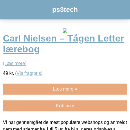
ps3tech
Carl Nielsen – Tågen Letter
lærebog
(Læs mere)
49
kr.
(Vis fragtpris)
Læs mere »
Køb nu »
Vi har gennemgået de mest populære webshops og anmeldt
dem med stjerner fra 1 til 5 ud fra bl.a. deres prisniveau,