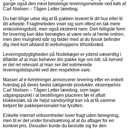
gange også den mest betalelige leveringsmetode ved køb af
Carl Nielsen – Tågen Letter lærebog.
Du bør tillige udse dig at få pakken leveret til dit hus eller til
dit arbejde. Fragtmetoden viser sig som oftest en tak mere
omkostningsfuld, men også ekstremt nem. Den billigste form
for levering kan ikke benægtes at være selv at hente ordren,
men den mulighed står og falder med at du fysisk befinder
dig med kort afstand til webshoppens tilholdssted.
Leveringsdygtigheden på Nodebøger er yderst væsentlig i
tilfælde af at man behøver din pakke lige om lidt, så herved
er det ret relevant at man ser det estimerede
leveringstidspunkt ved den respektive vare.
Masser af e-forretninger annoncerer levering efter en enkelt
hverdag på deres bedst sælgende produkter, eksempelvis
Carl Nielsen – Tågen Letter lærebog, som tager
udgangspunkt i at bestillingen placeres før et aftalt
klokkeslæt, så de højst sandsynligt kan nå at få varerne
betjent før pakkepersonalet har fyraften.
Enkelte internet virksomheder lover fragt uden beregning,
men tit er det under forudsætning af at du aftager for en
konkret pris. Desuden burde du beslutte sig for den