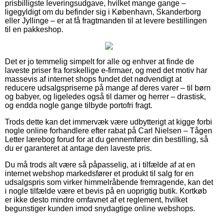
prisbilligste leveringsudgave, hvilket mange gange –
ligegyldigt om du befinder sig i København, Skanderborg
eller Jyllinge – er at få fragtmanden til at levere bestillingen
til en pakkeshop.
Det er jo temmelig simpelt for alle og enhver at finde de
laveste priser fra forskellige e-firmaer, og med det motiv har
massevis af internet shops fundet det nødvendigt at
reducere udsalgspriserne på mange af deres varer – til børn
og babyer, og ligeledes også til damer og herrer – drastisk,
og endda nogle gange tilbyde portofri fragt.
Trods dette kan det immervæk være udbytterigt at kigge forbi
nogle online forhandlere efter rabat på Carl Nielsen – Tågen
Letter lærebog forud for at du gennemfører din bestilling, så
du er garanteret at antage den laveste pris.
Du må trods alt være så påpasselig, at i tilfælde af at en
internet webshop markedsfører et produkt til salg for en
udsalgspris som virker himmelråbende fremragende, kan det
i nogle tilfælde være et bevis på en uoprigtig butik. Kortkøb
er ikke desto mindre omfavnet af et reglement, hvilket
begunstiger kunden imod snydagtige online webshops.