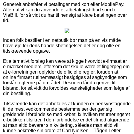
Generelt anbefaler vi betalinger med kort eller MobilePay.
Alternativt kan du anvende et afbetalingstilbud som fx
ViaBill, for så vidt du har til hensigt at klare betalingen over
tid.
Inden folk bestiller i en netbutik bør man på en vis måde
have øje for dens handelsbetingelser, det er dog ofte en
tidskrævende opgave.
Et alternativt forslag kan være at kigge hvorvidt e-firmaet er
e-mærket medlem, eftersom det skulle være et fingerpeg om
at e-forretningen opfylder de officielle regler, foruden at
online firmaet rutinemæssigt besigtiges af sagkyndige som
forstår reglerne på området. Desuden får du genvej til
bistand, for så vidt du forvoldes vanskeligheder som følge af
din bestilling.
Tilsvarende kan det anbefales at kunden er hensynstagende
til de mest vedkommende bestemmelser der gør sig
gældende i forbindelse med købet, fx hvilken returneringsret
e-butikken tilsikrer. I den forbindelse er det tilmed afgørende,
at man altid bevarer sin kvittering, således man altid vil
kunne bekræfte sin ordre af Carl Nielsen – Tågen Letter