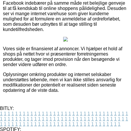
Facebook indebærer på samme måde ret belejlige genveje
til at få kendskab til online shoppens pålidelighed. Desuden
ser vi mange internet varehuse som giver kunderne
mulighed for at formulere en anmeldelse af ordreforløbet,
som desuden bør udnyttes til at tage stilling til
kundetilfredsheden.
Vores side er finansieret af annoncer. Vi hjælper et hold af
shops på nettet hvor vi præsenterer forretningernes
produkter, og tager imod provision når den besøgende vi
sender videre udfører en ordre.
Oplysninger omkring produkter og internet selskaber
understøttes løbende, men vi kan ikke stilles ansvarlig for
modifikationer der potentielt er realiseret siden seneste
opdatering af de viste data.
BITLY:
1
1
1
1
1
1
1
1
1
1
1
1
1
1
1
1
1
1
1
1
1
1
1
1
1
1
1
1
1
1
1
1
1
1
1
1
1
1
1
1
1
1
1
1
1
1
1
1
1
1
1
1
1
1
1
1
1
1
1
1
1
1
1
1
1
1
1
1
1
1
1
1
1
1
1
1
1
1
1
1
1
1
1
1
1
1
1
1
1
1
1
1
1
1
1
1
1
1
1
1
SPOTIFY: