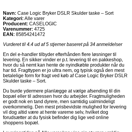
Navn:
Case Logic Bryker DSLR Skulder taske – Sort
Kategori:
Alle varer
Producent:
CASELOGIC
Varenummer:
4725
EAN:
85854241472
Vurderet til
4.4
ud af 5 stjerner baseret på
34
anmeldelser
En del e-handler tilbyder efterhånden flere løsninger til
levering. En sikker vinder er p.t. levering til en pakkeshop,
hvor du så nemt kan hente de nyindkøbte produkter når du
har tid. Fragttypen er jo ultra nem, og typisk også den mest
betalelige form for fragt ved køb af Case Logic Bryker DSLR
Skulder taske – Sort.
Du burde ydermere planlægge at vælge afsending til din
bopæl eller til adressen hvor du arbejder. Fragtmuligheden
er godt nok en tand dyrere, men samtidig ualmindeligt
overkommelig. Den mest prisbevidste mulighed for levering
vil dog altid være at hente varerne selv, hvilket dog
forudsætter at du fysisk befinder dig lige ved online
shoppens bopæl.