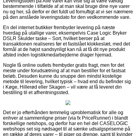
Leveringstiden på Alle varer kan vise sig at være vældig
bestemmende i tilfælde af at man skal bruge dine nye varer
nu og her, så derfor er det fuldt ud fornuftigt at vi ser nærmere
på den anslåede leveringsdato for den vedkommende vare.
En del internet butikker frembyder levering på næste
hverdag på utallige varer, eksempelvis Case Logic Bryker
DSLR Skulder taske – Sort, hvilket beroer på at
transaktionen realiseres før et fastslået klokkeslæt, med det
formål at de højst sandsynligt kan nå at få dit nye produkt
afsted inden logistikmedarbejderne drager hjemad.
Nogle få online outlets frembyder gratis fragt, men for det
meste under forudsætning af at man bestiller for et fastsat
beløb. Desuden kunne du snuppe den mindst kostelige
metode til levering, hvilket typisk – hvad end du befinder sig
i Køge, Hillerød eller Skagen – vil være at få leveret din
bestilling til et afhentningssted.
Det er jo efterhånden temmelig uproblematisk for alle og
enhver at sammenligne priser (via fx PriceRunner) i blandt
forskellige netshops, og derfor har en hel del CASELOGIC
webshops set sig nødsaget til at sænke udsalgspriserne på
en række af deres varer – til piger og drenge, samt til kvinder