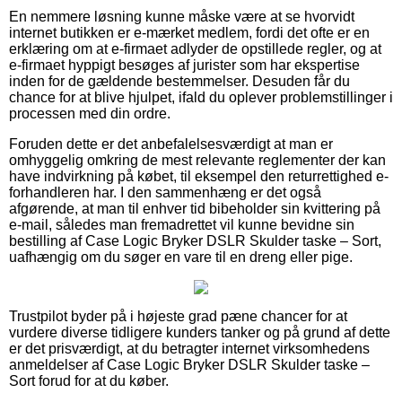
En nemmere løsning kunne måske være at se hvorvidt
internet butikken er e-mærket medlem, fordi det ofte er en
erklæring om at e-firmaet adlyder de opstillede regler, og at
e-firmaet hyppigt besøges af jurister som har ekspertise
inden for de gældende bestemmelser. Desuden får du
chance for at blive hjulpet, ifald du oplever problemstillinger i
processen med din ordre.
Foruden dette er det anbefalelsesværdigt at man er
omhyggelig omkring de mest relevante reglementer der kan
have indvirkning på købet, til eksempel den returrettighed e-
forhandleren har. I den sammenhæng er det også
afgørende, at man til enhver tid bibeholder sin kvittering på
e-mail, således man fremadrettet vil kunne bevidne sin
bestilling af Case Logic Bryker DSLR Skulder taske – Sort,
uafhængig om du søger en vare til en dreng eller pige.
Trustpilot byder på i højeste grad pæne chancer for at
vurdere diverse tidligere kunders tanker og på grund af dette
er det prisværdigt, at du betragter internet virksomhedens
anmeldelser af Case Logic Bryker DSLR Skulder taske –
Sort forud for at du køber.