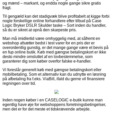
og mænd – markant, og endda nogle gange sikre gratis
fragt.
Til gengæld kan det stadigvæk blive profitabelt at kigge forbi
nogle forskellige online forhandlere efter tilbud på Case
Logic Bryker DSLR Skulder taske – Sort inden du handler,
så du er sikret at opnå den skarpeste pris.
Man må imidlertid være omhyggelig med, at såfremt en
webshop afsætter bedst i test varer for en pris der er
overordentlig gunstig, er det mange gange være et bevis på
en fup online butik. Køb med gængse betalingskort er ikke
desto mindre omsluttet af en lovbestemmelse, som
garanterer dig som køber overfor falske e-handler.
Vi foreslår generelt køb med gængse betalingskort eller
mobilbetaling. Som et alternativ kan du udnytte en løsning
på afbetaling fra f.eks. ViaBill, ifald du gerne vil finansiere
regningen over tid.
Inden nogen køber i en CASELOGIC e-butik kunne man
egentlig have øje for webshoppens forretningsbetingelser,
men det er for det meste et tidskrævende arbejde.