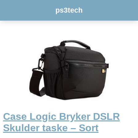
ps3tech
Case Logic Bryker DSLR
Skulder taske – Sort