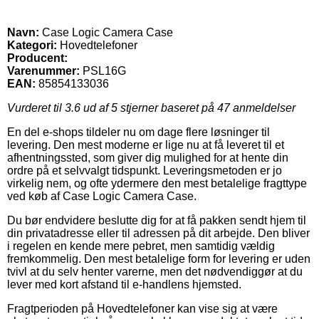
Navn:
Case Logic Camera Case
Kategori:
Hovedtelefoner
Producent:
Varenummer:
PSL16G
EAN:
85854133036
Vurderet til
3.6
ud af 5 stjerner baseret på
47
anmeldelser
En del e-shops tildeler nu om dage flere løsninger til
levering. Den mest moderne er lige nu at få leveret til et
afhentningssted, som giver dig mulighed for at hente din
ordre på et selvvalgt tidspunkt. Leveringsmetoden er jo
virkelig nem, og ofte ydermere den mest betalelige fragttype
ved køb af Case Logic Camera Case.
Du bør endvidere beslutte dig for at få pakken sendt hjem til
din privatadresse eller til adressen på dit arbejde. Den bliver
i regelen en kende mere pebret, men samtidig vældig
fremkommelig. Den mest betalelige form for levering er uden
tvivl at du selv henter varerne, men det nødvendiggør at du
lever med kort afstand til e-handlens hjemsted.
Fragtperioden på Hovedtelefoner kan vise sig at være