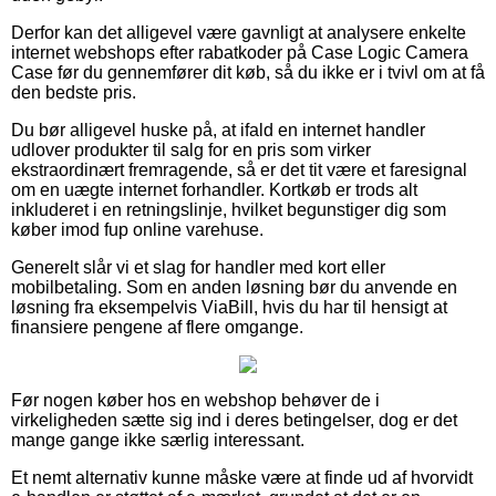
Derfor kan det alligevel være gavnligt at analysere enkelte
internet webshops efter rabatkoder på Case Logic Camera
Case før du gennemfører dit køb, så du ikke er i tvivl om at få
den bedste pris.
Du bør alligevel huske på, at ifald en internet handler
udlover produkter til salg for en pris som virker
ekstraordinært fremragende, så er det tit være et faresignal
om en uægte internet forhandler. Kortkøb er trods alt
inkluderet i en retningslinje, hvilket begunstiger dig som
køber imod fup online varehuse.
Generelt slår vi et slag for handler med kort eller
mobilbetaling. Som en anden løsning bør du anvende en
løsning fra eksempelvis ViaBill, hvis du har til hensigt at
finansiere pengene af flere omgange.
Før nogen køber hos en webshop behøver de i
virkeligheden sætte sig ind i deres betingelser, dog er det
mange gange ikke særlig interessant.
Et nemt alternativ kunne måske være at finde ud af hvorvidt