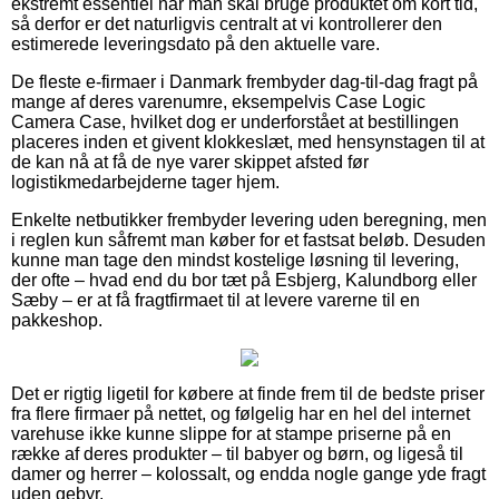
ekstremt essentiel når man skal bruge produktet om kort tid,
så derfor er det naturligvis centralt at vi kontrollerer den
estimerede leveringsdato på den aktuelle vare.
De fleste e-firmaer i Danmark frembyder dag-til-dag fragt på
mange af deres varenumre, eksempelvis Case Logic
Camera Case, hvilket dog er underforstået at bestillingen
placeres inden et givent klokkeslæt, med hensynstagen til at
de kan nå at få de nye varer skippet afsted før
logistikmedarbejderne tager hjem.
Enkelte netbutikker frembyder levering uden beregning, men
i reglen kun såfremt man køber for et fastsat beløb. Desuden
kunne man tage den mindst kostelige løsning til levering,
der ofte – hvad end du bor tæt på Esbjerg, Kalundborg eller
Sæby – er at få fragtfirmaet til at levere varerne til en
pakkeshop.
Det er rigtig ligetil for købere at finde frem til de bedste priser
fra flere firmaer på nettet, og følgelig har en hel del internet
varehuse ikke kunne slippe for at stampe priserne på en
række af deres produkter – til babyer og børn, og ligeså til
damer og herrer – kolossalt, og endda nogle gange yde fragt
uden gebyr.