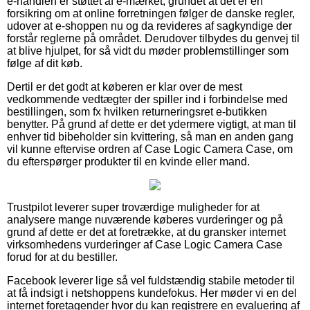
e-handlen er støttet af e-mærket, grundet at det er en
forsikring om at online forretningen følger de danske regler,
udover at e-shoppen nu og da revideres af sagkyndige der
forstår reglerne på området. Derudover tilbydes du genvej til
at blive hjulpet, for så vidt du møder problemstillinger som
følge af dit køb.
Dertil er det godt at køberen er klar over de mest
vedkommende vedtægter der spiller ind i forbindelse med
bestillingen, som fx hvilken returneringsret e-butikken
benytter. På grund af dette er det ydermere vigtigt, at man til
enhver tid bibeholder sin kvittering, så man en anden gang
vil kunne eftervise ordren af Case Logic Camera Case, om
du efterspørger produkter til en kvinde eller mand.
Trustpilot leverer super troværdige muligheder for at
analysere mange nuværende køberes vurderinger og på
grund af dette er det at foretrække, at du gransker internet
virksomhedens vurderinger af Case Logic Camera Case
forud for at du bestiller.
Facebook leverer lige så vel fuldstændig stabile metoder til
at få indsigt i netshoppens kundefokus. Her møder vi en del
internet foretagender hvor du kan registrere en evaluering af