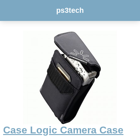
ps3tech
Case Logic Camera Case