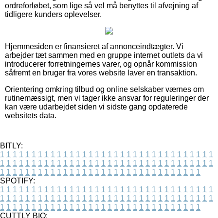
ordreforløbet, som lige så vel må benyttes til afvejning af
tidligere kunders oplevelser.
Hjemmesiden er finansieret af annonceindtægter. Vi
arbejder tæt sammen med en gruppe internet outlets da vi
introducerer forretningernes varer, og opnår kommission
såfremt en bruger fra vores website laver en transaktion.
Orientering omkring tilbud og online selskaber værnes om
rutinemæssigt, men vi tager ikke ansvar for reguleringer der
kan være udarbejdet siden vi sidste gang opdaterede
websitets data.
BITLY:
1
1
1
1
1
1
1
1
1
1
1
1
1
1
1
1
1
1
1
1
1
1
1
1
1
1
1
1
1
1
1
1
1
1
1
1
1
1
1
1
1
1
1
1
1
1
1
1
1
1
1
1
1
1
1
1
1
1
1
1
1
1
1
1
1
1
1
1
1
1
1
1
1
1
1
1
1
1
1
1
1
1
1
1
1
1
1
1
1
1
1
1
1
1
1
1
1
1
1
1
SPOTIFY:
1
1
1
1
1
1
1
1
1
1
1
1
1
1
1
1
1
1
1
1
1
1
1
1
1
1
1
1
1
1
1
1
1
1
1
1
1
1
1
1
1
1
1
1
1
1
1
1
1
1
1
1
1
1
1
1
1
1
1
1
1
1
1
1
1
1
1
1
1
1
1
1
1
1
1
1
1
1
1
1
1
1
1
1
1
1
1
1
1
1
1
1
1
1
1
1
1
1
1
1
CUTTLY BIO: