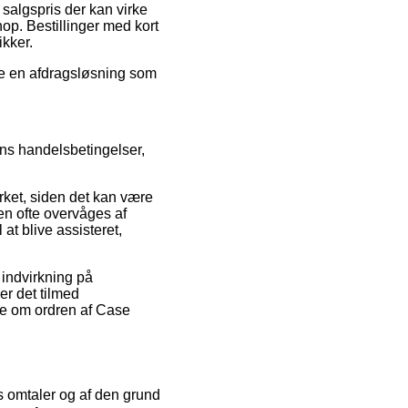
n salgspris der kan virke
hop. Bestillinger med kort
ikker.
nde en afdragsløsning som
ns handelsbetingelser,
et, siden det kan være
pen ofte overvåges af
t blive assisteret,
 indvirkning på
er det tilmed
ne om ordren af Case
s omtaler og af den grund