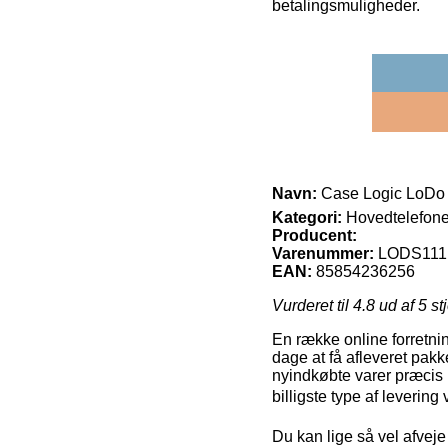
betalingsmuligheder.
Navn:
Case Logic LoDo 1
Kategori:
Hovedtelefone
Producent:
Varenummer:
LODS11
EAN:
85854236256
Vurderet til
4.8
ud af 5 st
En række online forretnin
dage at få afleveret pakk
nyindkøbte varer præcis 
billigste type af leverin
Du kan lige så vel afveje 