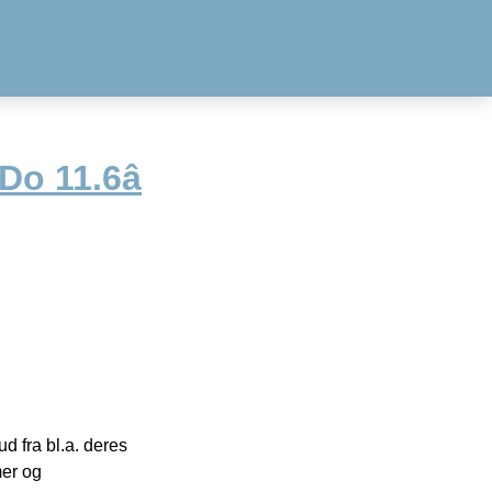
o 11.6â
 fra bl.a. deres
mer og