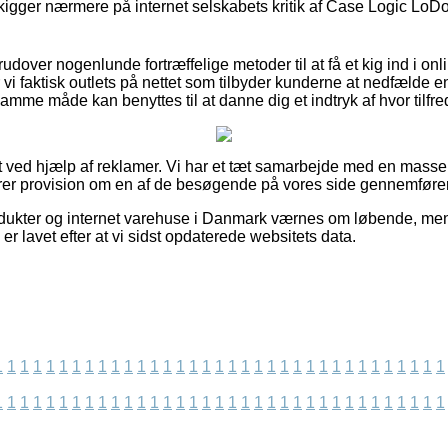
kigger nærmere på internet selskabets kritik af Case Logic LoDo 
dover nogenlunde fortræffelige metoder til at få et kig ind i onl
vi faktisk outlets på nettet som tilbyder kunderne at nedfælde e
mme måde kan benyttes til at danne dig et indtryk af hvor tilfr
t ved hjælp af reklamer. Vi har et tæt samarbejde med en masse 
erer provision om en af de besøgende på vores side gennemføre
ukter og internet varehuse i Danmark værnes om løbende, men v
er lavet efter at vi sidst opdaterede websitets data.
1
1
1
1
1
1
1
1
1
1
1
1
1
1
1
1
1
1
1
1
1
1
1
1
1
1
1
1
1
1
1
1
1
1
1
1
1
1
1
1
1
1
1
1
1
1
1
1
1
1
1
1
1
1
1
1
1
1
1
1
1
1
1
1
1
1
1
1
1
1