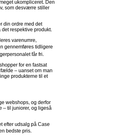
 meget ukompliceret. Den
lv, som desværre stiller
er din ordre med det
 det respektive produkt.
 deres varenumre,
en gennemføres tidligere
erpersonalet får fri.
shopper for en fastsat
 tilfælde – uanset om man
ringe produkterne til et
lige webshops, og derfor
– til juniorer, og ligeså
et efter udsalg på Case
en bedste pris.