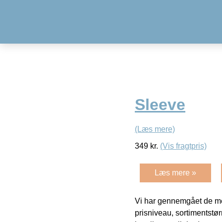
Sleeve
(Læs mere)
349
kr.
(Vis fragtpris)
Læs mere »
Vi har gennemgået de mes
prisniveau, sortimentstø