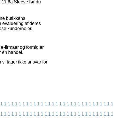
11.6â Sleeve før du
ine butikkens
n evaluering af deres
edse kunderne er.
e-firmaer og formidler
r en handel.
i tager ikke ansvar for
1
1
1
1
1
1
1
1
1
1
1
1
1
1
1
1
1
1
1
1
1
1
1
1
1
1
1
1
1
1
1
1
1
1
1
1
1
1
1
1
1
1
1
1
1
1
1
1
1
1
1
1
1
1
1
1
1
1
1
1
1
1