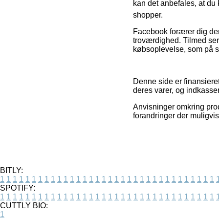
kan det anbefales, at du 
shopper.
Facebook forærer dig deru
troværdighed. Tilmed ser 
købsoplevelse, som på sa
Denne side er finansiere
deres varer, og indkass
Anvisninger omkring prod
forandringer der muligvis 
BITLY:
1
1
1
1
1
1
1
1
1
1
1
1
1
1
1
1
1
1
1
1
1
1
1
1
1
1
1
1
1
1
1
1
1
1
SPOTIFY:
1
1
1
1
1
1
1
1
1
1
1
1
1
1
1
1
1
1
1
1
1
1
1
1
1
1
1
1
1
1
1
1
1
1
CUTTLY BIO:
1