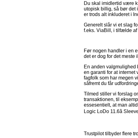
Du skal imidlertid være kl
utopisk billig, så bør det
er trods alt inkluderet i
Generelt slår vi et slag 
f.eks. ViaBill, i tilfælde 
Før nogen handler i en e
det er dog for det meste
En anden valgmulighed 
en garanti for at interne
fagfolk som har megen vi
såfremt du får udfordring
Tilmed stiller vi forslag
transaktionen, til eksempe
essesentielt, at man alt
Logic LoDo 11.6â Sleeve
Trustpilot tilbyder fler