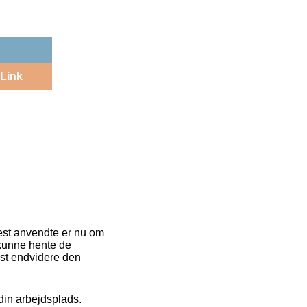
Link
 mest anvendte er nu om
 kunne hente de
est endvidere den
 din arbejdsplads.