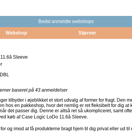
Bedst anmeldte webshops
Webshop
Stjerner
1.6â Sleeve
r
1DBL
jerner baseret på
43
anmeldelser
ger tilbyder i øjeblikket et stort udvalg af former for fragt. Den
en hos en pakkeshop, hvor det nemlig er ret fleksibelt for dig at
når det passer dig. Denne er altså ret så ukompliceret, samt oft
g ved køb af Case Logic LoDo 11.6â Sleeve.
for og imod at få produkterne bragt hjem til dig privat eller ud til