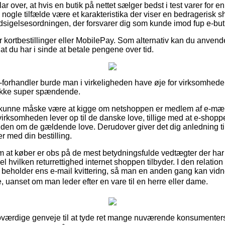
ar over, at hvis en butik på nettet sælger bedst i test varer for e
 i nogle tilfælde være et karakteristika der viser en bedragerisk s
 Indsigelsesordningen, der forsvarer dig som kunde imod fup e-but
for kortbestillinger eller MobilePay. Som alternativ kan du anve
af at du har i sinde at betale pengene over tid.
-forhandler burde man i virkeligheden have øje for virksomhede
 ikke super spændende.
kunne måske være at kigge om netshoppen er medlem af e-mærk
t virksomheden lever op til de danske love, tillige med at e-shop
den om de gældende love. Derudover giver det dig anledning til a
er med din bestilling.
 om at køber er obs på de mest betydningsfulde vedtægter der har
l hvilken returrettighed internet shoppen tilbyder. I den relation 
id beholder ens e-mail kvittering, så man en anden gang kan vid
, uanset om man leder efter en vare til en herre eller dame.
e troværdige genveje til at tyde ret mange nuværende konsumenter