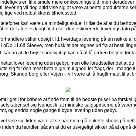
indeligvis en lille smule mere omkostningsfuld, men derudover
il levering vil dog altid vise sig at være at hente produkterne se
g lige ved netbutikkens tilholdssted.
elefoner kan være ualmindeligt aktuel i tilfælde af at du behøv
 er det aldeles klogt at du ser den estimerede leveringsdato på
rhandlere stiller udsigt til 1 hverdags levering på en række af
oDo 11.6â Sleeve, men husk at det regnes ud fra at bestilling
 sådan at de højst sandsynligt kan nå at få ordren betjent før lag
nettet lover levering uden gebyr, men ofte forudsætter det at du 
lutte sig for den mest betalelige mulighed for fragt, der i mange
org, Skanderborg eller Vejen – vil være at få fragtfirmaet til at b
mt ligetil for købere at finde frem til de bedste priser på forskel
 selskaber set sig tvunget til at mindske salgspriserne på varerne 
ormt, og endda nogle gange tilbyde levering uden gebyr.
gevel vise sig tiden værd at se nærmere på enkelte shops på nett
 inden du handler, sådan at du er usvigeligt sikker på at opnå d