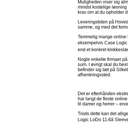
Muligheden viser sig alm
mindst kostelige løsning t
krav om at du opholder di
Leveringstiden på Hovedt
samme, og med det formål
Temmelig mange online fo
eksempelvis Case Logic L
end et konkret klokkeslæt,
Nogle enkelte firmaer på 
sum. I øvrigt skal du bes
befinder sig tæt på Silkeb
afhentningssted.
Det er efterhånden ekstre
har langt de fleste online
til damer og herrer – en
Trods dette kan det alli
Logic LoDo 11.6â Sleeve