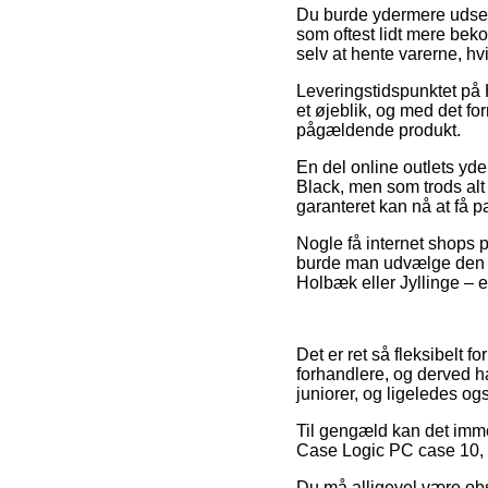
Du burde ydermere udse di
som oftest lidt mere beko
selv at hente varerne, hv
Leveringstidspunktet på 
et øjeblik, og med det for
pågældende produkt.
En del online outlets y
Black, men som trods alt 
garanteret kan nå at få 
Nogle få internet shops 
burde man udvælge den me
Holbæk eller Jyllinge – er
Det er ret så fleksibelt f
forhandlere, og derved ha
juniorer, og ligeledes og
Til gengæld kan det imme
Case Logic PC case 10, B
Du må alligevel være obs