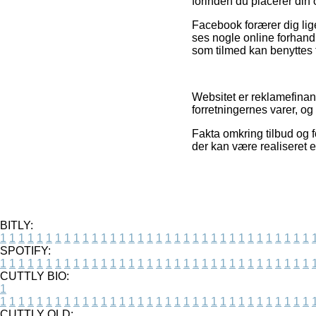
forinden du placerer din 
Facebook forærer dig lig
ses nogle online forhand
som tilmed kan benyttes t
Websitet er reklamefinan
forretningernes varer, o
Fakta omkring tilbud og f
der kan være realiseret 
BITLY:
1
1
1
1
1
1
1
1
1
1
1
1
1
1
1
1
1
1
1
1
1
1
1
1
1
1
1
1
1
1
1
1
1
1
SPOTIFY:
1
1
1
1
1
1
1
1
1
1
1
1
1
1
1
1
1
1
1
1
1
1
1
1
1
1
1
1
1
1
1
1
1
1
CUTTLY BIO:
1
1
1
1
1
1
1
1
1
1
1
1
1
1
1
1
1
1
1
1
1
1
1
1
1
1
1
1
1
1
1
1
1
1
1
CUTTLY OLD: