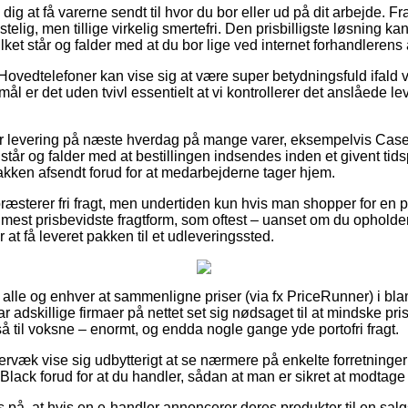
g at få varerne sendt til hvor du bor eller ud på dit arbejde. F
stelig, men tillige virkelig smertefri. Den prisbilligste løsning 
ilket står og falder med at du bor lige ved internet forhandlerens
Hovedtelefoner kan vise sig at være super betydningsfuld ifald 
mål er det uden tvivl essentielt at vi kontrollerer det anslåede l
der levering på næste hverdag på mange varer, eksempelvis Cas
står og falder med at bestillingen indsendes inden et givent tids
pakken afsendt forud for at medarbejderne tager hjem.
præsterer fri fragt, men undertiden kun hvis man shopper for e
st prisbevidste fragtform, som oftest – uanset om du opholder
 at få leveret pakken til et udleveringssted.
or alle og enhver at sammenligne priser (via fx PriceRunner) i bla
r adskillige firmaer på nettet set sig nødsaget til at mindske pri
så til voksne – enormt, og endda nogle gange yde portofri fragt.
rvæk vise sig udbytterigt at se nærmere på enkelte forretninger 
lack forud for at du handler, sådan at man er sikret at modtage
 på, at hvis en e-handler annoncerer deres produkter til en sal