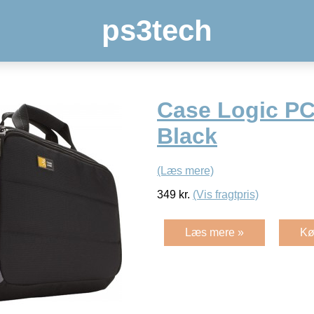
ps3tech
Case Logic PC
Black
(Læs mere)
349
kr.
(Vis fragtpris)
Læs mere »
Kø