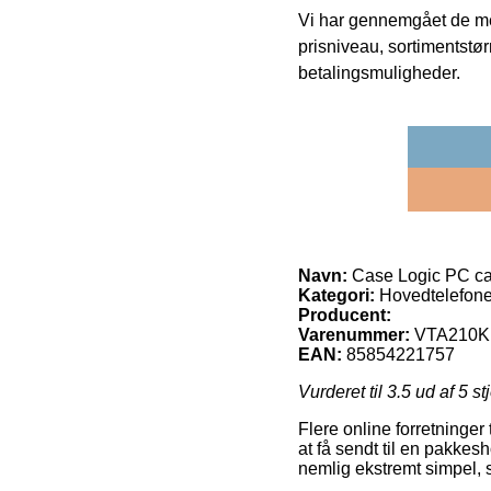
Vi har gennemgået de mes
prisniveau, sortimentstø
betalingsmuligheder.
Navn:
Case Logic PC ca
Kategori:
Hovedtelefone
Producent:
Varenummer:
VTA210K
EAN:
85854221757
Vurderet til
3.5
ud af 5 st
Flere online forretninger
at få sendt til en pakkesh
nemlig ekstremt simpel, 