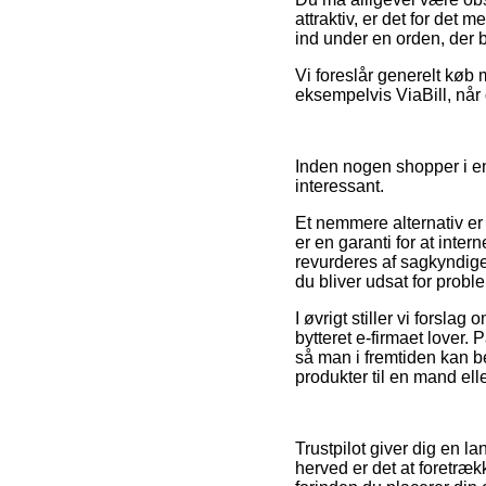
attraktiv, er det for det 
ind under en orden, der b
Vi foreslår generelt køb 
eksempelvis ViaBill, når 
Inden nogen shopper i en
interessant.
Et nemmere alternativ er 
er en garanti for at inte
revurderes af sagkyndige 
du bliver udsat for probl
I øvrigt stiller vi forsla
bytteret e-firmaet lover. 
så man i fremtiden kan 
produkter til en mand ell
Trustpilot giver dig en 
herved er det at foretræ