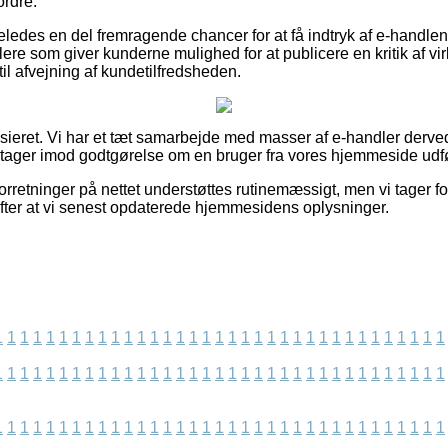
ordre.
eledes en del fremragende chancer for at få indtryk af e-handl
lere som giver kunderne mulighed for at publicere en kritik af v
il afvejning af kundetilfredsheden.
sieret. Vi har et tæt samarbejde med masser af e-handler derved 
g tager imod godtgørelse om en bruger fra vores hjemmeside udfø
orretninger på nettet understøttes rutinemæssigt, men vi tager fo
efter at vi senest opdaterede hjemmesidens oplysninger.
1
1
1
1
1
1
1
1
1
1
1
1
1
1
1
1
1
1
1
1
1
1
1
1
1
1
1
1
1
1
1
1
1
1
1
1
1
1
1
1
1
1
1
1
1
1
1
1
1
1
1
1
1
1
1
1
1
1
1
1
1
1
1
1
1
1
1
1
1
1
1
1
1
1
1
1
1
1
1
1
1
1
1
1
1
1
1
1
1
1
1
1
1
1
1
1
1
1
1
1
1
1
1
1
1