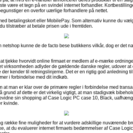
meste være et tegn på en svindel internet forhandler. Kortbestillin
egunstiger en overfor uærlige forhandlere på nettet.
med betalingskort eller MobilePay. Som alternativ kunne du vælg
du tilstræber at betale prisen ude i fremtiden.
 netshop kunne de de facto bese butikkens vilkår, dog er det nat
at tjekke hvorvidt online firmaet er medlem af e-mærke ordninge
rnet virksomheden adlyder de gældende danske regler, udover at e
der kender til retningslinjerne. Det er en rigtig god anledning ti
emer i forbindelse med dit indkøb.
g om at man er klar over de primære regler i forbindelse med trans
På grund af dette er det virkelig vigtigt, at man stadigvæk bibehol
bevidne sin shopping af Case Logic PC case 10, Black, uafhæn
er kvinde.
lang række fine muligheder for at vurdere adskillige nuværende b
kke, at du evaluerer internet firmaets bedømmelser af Case Logi