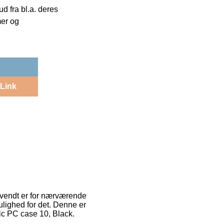
 fra bl.a. deres
mer og
Link
anvendt er for nærværende
mulighed for det. Denne er
ic PC case 10, Black.