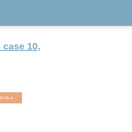
 case 10,
b nu »