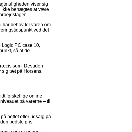
ragtmuligheden viser sig
kan ikke benægtes at være
 arbejdslager.
vi har behov for varen om
everingstidspunkt ved det
e Logic PC case 10,
punkt, så at de
n præcis sum. Desuden
 sig tæt på Horsens,
ndt forskellige online
sniveauet på varerne – til
på nettet efter udsalg på
 den bedste pris.
gspris som er enormt