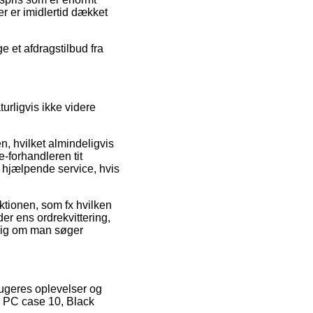
ger er imidlertid dækket
e et afdragstilbud fra
urligvis ikke videre
n, hvilket almindeligvis
-forhandleren tit
l hjælpende service, hvis
aktionen, som fx hvilken
der ens ordrekvittering,
gig om man søger
rugeres oplevelser og
c PC case 10, Black