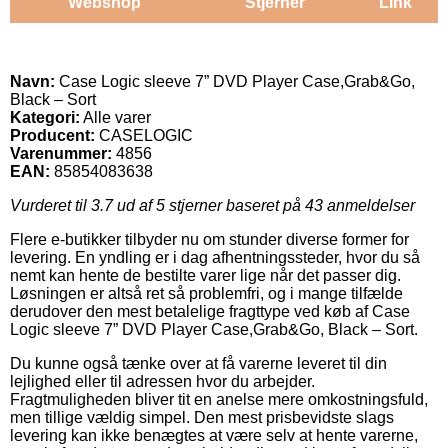
Webshop
Stjerner
Link
Navn:
Case Logic sleeve 7” DVD Player Case,Grab&Go,
Black – Sort
Kategori:
Alle varer
Producent:
CASELOGIC
Varenummer:
4856
EAN:
85854083638
Vurderet til
3.7
ud af 5 stjerner baseret på
43
anmeldelser
Flere e-butikker tilbyder nu om stunder diverse former for
levering. En yndling er i dag afhentningssteder, hvor du så
nemt kan hente de bestilte varer lige når det passer dig.
Løsningen er altså ret så problemfri, og i mange tilfælde
derudover den mest betalelige fragttype ved køb af Case
Logic sleeve 7” DVD Player Case,Grab&Go, Black – Sort.
Du kunne også tænke over at få varerne leveret til din
lejlighed eller til adressen hvor du arbejder.
Fragtmuligheden bliver tit en anelse mere omkostningsfuld,
men tillige vældig simpel. Den mest prisbevidste slags
levering kan ikke benægtes at være selv at hente varerne,