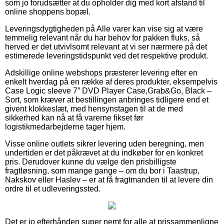
som jo forudsætter at du opholder dig med kort afstand til
online shoppens bopæl.
Leveringsdygtigheden på Alle varer kan vise sig at være
temmelig relevant når du har behov for pakken fluks, så
herved er det utvivlsomt relevant at vi ser nærmere på det
estimerede leveringstidspunkt ved det respektive produkt.
Adskillige online webshops præsterer levering efter en
enkelt hverdag på en række af deres produkter, eksempelvis
Case Logic sleeve 7” DVD Player Case,Grab&Go, Black –
Sort, som kræver at bestillingen anbringes tidligere end et
givent klokkeslæt, med hensynstagen til at de med
sikkerhed kan nå at få varerne fikset før
logistikmedarbejderne tager hjem.
Visse online outlets sikrer levering uden beregning, men
undertiden er det påkrævet at du indkøber for en konkret
pris. Derudover kunne du vælge den prisbilligste
fragtløsning, som mange gange – om du bor i Taastrup,
Nakskov eller Haslev – er at få fragtmanden til at levere din
ordre til et udleveringssted.
Det er jo efterhånden super nemt for alle at prissammenligne