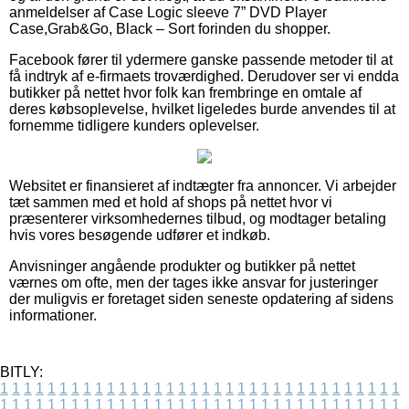
anmeldelser af Case Logic sleeve 7” DVD Player
Case,Grab&Go, Black – Sort forinden du shopper.
Facebook fører til ydermere ganske passende metoder til at
få indtryk af e-firmaets troværdighed. Derudover ser vi endda
butikker på nettet hvor folk kan frembringe en omtale af
deres købsoplevelse, hvilket ligeledes burde anvendes til at
fornemme tidligere kunders oplevelser.
Websitet er finansieret af indtægter fra annoncer. Vi arbejder
tæt sammen med et hold af shops på nettet hvor vi
præsenterer virksomhedernes tilbud, og modtager betaling
hvis vores besøgende udfører et indkøb.
Anvisninger angående produkter og butikker på nettet
værnes om ofte, men der tages ikke ansvar for justeringer
der muligvis er foretaget siden seneste opdatering af sidens
informationer.
BITLY:
1
1
1
1
1
1
1
1
1
1
1
1
1
1
1
1
1
1
1
1
1
1
1
1
1
1
1
1
1
1
1
1
1
1
1
1
1
1
1
1
1
1
1
1
1
1
1
1
1
1
1
1
1
1
1
1
1
1
1
1
1
1
1
1
1
1
1
1