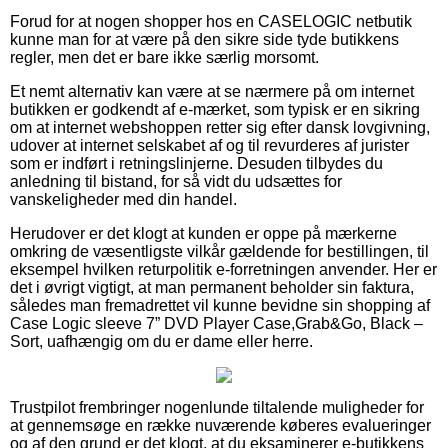
Forud for at nogen shopper hos en CASELOGIC netbutik
kunne man for at være på den sikre side tyde butikkens
regler, men det er bare ikke særlig morsomt.
Et nemt alternativ kan være at se nærmere på om internet
butikken er godkendt af e-mærket, som typisk er en sikring
om at internet webshoppen retter sig efter dansk lovgivning,
udover at internet selskabet af og til revurderes af jurister
som er indført i retningslinjerne. Desuden tilbydes du
anledning til bistand, for så vidt du udsættes for
vanskeligheder med din handel.
Herudover er det klogt at kunden er oppe på mærkerne
omkring de væsentligste vilkår gældende for bestillingen, til
eksempel hvilken returpolitik e-forretningen anvender. Her er
det i øvrigt vigtigt, at man permanent beholder sin faktura,
således man fremadrettet vil kunne bevidne sin shopping af
Case Logic sleeve 7” DVD Player Case,Grab&Go, Black –
Sort, uafhængig om du er dame eller herre.
Trustpilot frembringer nogenlunde tiltalende muligheder for
at gennemsøge en række nuværende køberes evalueringer
og af den grund er det klogt, at du eksaminerer e-butikkens