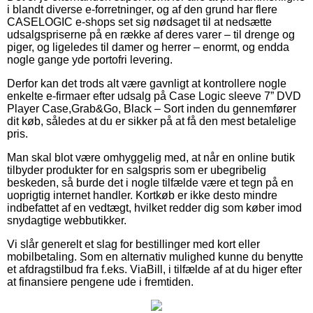
i blandt diverse e-forretninger, og af den grund har flere
CASELOGIC e-shops set sig nødsaget til at nedsætte
udsalgspriserne på en række af deres varer – til drenge og
piger, og ligeledes til damer og herrer – enormt, og endda
nogle gange yde portofri levering.
Derfor kan det trods alt være gavnligt at kontrollere nogle
enkelte e-firmaer efter udsalg på Case Logic sleeve 7” DVD
Player Case,Grab&Go, Black – Sort inden du gennemfører
dit køb, således at du er sikker på at få den mest betalelige
pris.
Man skal blot være omhyggelig med, at når en online butik
tilbyder produkter for en salgspris som er ubegribelig
beskeden, så burde det i nogle tilfælde være et tegn på en
uoprigtig internet handler. Kortkøb er ikke desto mindre
indbefattet af en vedtægt, hvilket redder dig som køber imod
snydagtige webbutikker.
Vi slår generelt et slag for bestillinger med kort eller
mobilbetaling. Som en alternativ mulighed kunne du benytte
et afdragstilbud fra f.eks. ViaBill, i tilfælde af at du higer efter
at finansiere pengene ude i fremtiden.