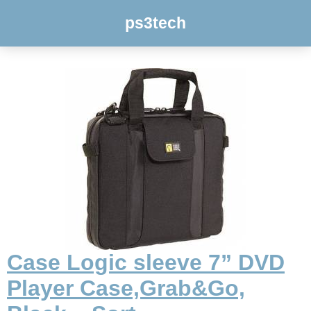
ps3tech
Case Logic sleeve 7” DVD
Player Case,Grab&Go,