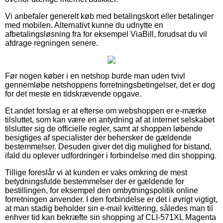
Vi anbefaler generelt køb med betalingskort eller betalinger
med mobilen. Alternativt kunne du udnytte en
afbetalingsløsning fra for eksempel ViaBill, forudsat du vil
afdrage regningen senere.
Før nogen køber i en netshop burde man uden tvivl
gennemløbe netshoppens forretningsbetingelser, det er dog
for det meste en tidskrævende opgave.
Et andet forslag er at efterse om webshoppen er e-mærke
tilsluttet, som kan være en antydning af at internet selskabet
tilslutter sig de officielle regler, samt at shoppen løbende
besigtiges af specialister der behersker de gældende
bestemmelser. Desuden giver det dig mulighed for bistand,
ifald du oplever udfordringer i forbindelse med din shopping.
Tillige foreslår vi at kunden er vaks omkring de mest
betydningsfulde bestemmelser der er gældende for
bestillingen, for eksempel den ombytningspolitik online
forretningen anvender. I den forbindelse er det i øvrigt vigtigt,
at man stadig beholder sin e-mail kvittering, således man til
enhver tid kan bekræfte sin shopping af CLI-571XL Magenta