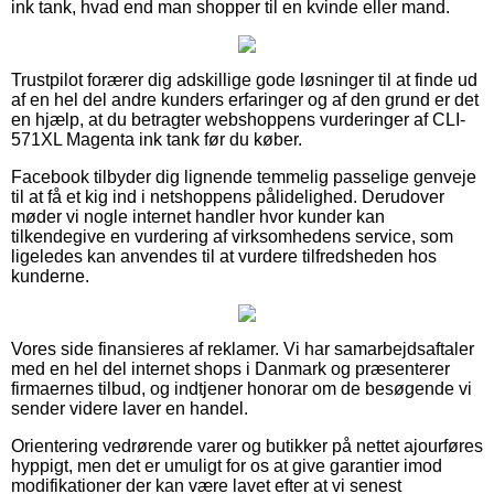
ink tank, hvad end man shopper til en kvinde eller mand.
Trustpilot forærer dig adskillige gode løsninger til at finde ud
af en hel del andre kunders erfaringer og af den grund er det
en hjælp, at du betragter webshoppens vurderinger af CLI-
571XL Magenta ink tank før du køber.
Facebook tilbyder dig lignende temmelig passelige genveje
til at få et kig ind i netshoppens pålidelighed. Derudover
møder vi nogle internet handler hvor kunder kan
tilkendegive en vurdering af virksomhedens service, som
ligeledes kan anvendes til at vurdere tilfredsheden hos
kunderne.
Vores side finansieres af reklamer. Vi har samarbejdsaftaler
med en hel del internet shops i Danmark og præsenterer
firmaernes tilbud, og indtjener honorar om de besøgende vi
sender videre laver en handel.
Orientering vedrørende varer og butikker på nettet ajourføres
hyppigt, men det er umuligt for os at give garantier imod
modifikationer der kan være lavet efter at vi senest