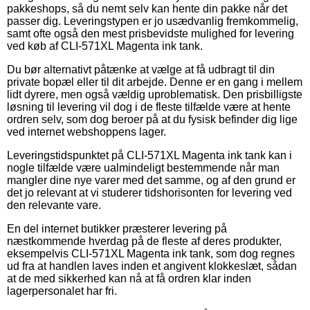
pakkeshops, så du nemt selv kan hente din pakke når det
passer dig. Leveringstypen er jo usædvanlig fremkommelig,
samt ofte også den mest prisbevidste mulighed for levering
ved køb af CLI-571XL Magenta ink tank.
Du bør alternativt påtænke at vælge at få udbragt til din
private bopæl eller til dit arbejde. Denne er en gang i mellem
lidt dyrere, men også vældig uproblematisk. Den prisbilligste
løsning til levering vil dog i de fleste tilfælde være at hente
ordren selv, som dog beroer på at du fysisk befinder dig lige
ved internet webshoppens lager.
Leveringstidspunktet på CLI-571XL Magenta ink tank kan i
nogle tilfælde være ualmindeligt bestemmende når man
mangler dine nye varer med det samme, og af den grund er
det jo relevant at vi studerer tidshorisonten for levering ved
den relevante vare.
En del internet butikker præsterer levering på
næstkommende hverdag på de fleste af deres produkter,
eksempelvis CLI-571XL Magenta ink tank, som dog regnes
ud fra at handlen laves inden et angivent klokkeslæt, sådan
at de med sikkerhed kan nå at få ordren klar inden
lagerpersonalet har fri.