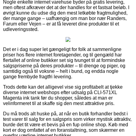
Nogle enkelte internet varehuse byder på gratis levering,
men oftest afkræver det at der handles for et fastsat beløb. I
øvrigt kunne du udse dig den mest letkøbte fragtmulighed,
der mange gange – uafhængig om man bor nær Randers,
Farum eller Vejen – er at få leveret dine produkter til et
udleveringssted.
Det er i dag super let gængeligt for folk at sammenligne
priser hos flere internet foretagender, og til gengæld har
flertallet af online butikker set sig tvunget til at formindske
salgspriserne på deres produkter – til drenge og piger, og
samtidig også til voksne – helt i bund, og endda nogle
gange frembyde fragtfri levering.
Trods dette kan det alligevel vise sig profitabelt at tjekke
diverse internet webshops efter udsalg på CLI-571XL
Magenta ink tank før du shopper, således at man er
velinformeret til at skaffe sig den mest attraktive pris.
Du må trods alt huske på, at når en butik forhandler bedst i
test varer til salg for en salgspris som virker mystisk attraktiv,
burde det tit være et bevis på en fup online shop. Køb med
kort er dog omfattet af en foranstaltning, som skærmer en
overfor uærlige internet butikker.