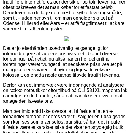
Indtil flere internet foretagender sikrer portofri levering, men
oftest påkræves det at man køber for et fastsat beløb.
Derudover må du tage den mest letkøbte leveringsmåde,
som tit – uden hensyn til om man opholder sig tæt på
Odense, Hillerød eller Aars – er at få fragtfirmaet til at køre
varerne til et afhentningssted.
Det er jo efterhånden usædvanlig let gængeligt for
internetbrugere at vurdere prisniveauet i blandt diverse
forretninger på nettet, og altså har en hel del online
forretninger været tvunget til at nedskære prisniveauet på
mange af deres varer – til børn, og ligeså til voksne –
kolossalt, og endda nogle gange tilbyde fragtfri levering.
Derfor kan det immervæk være indbringende at analysere
en række netbutikker efter tilbud på CLI-581XL magenta ink
cartridge før du handler, sådan at man ikke er i tvivl om at
antage den laveste pris.
Man bør imidlertid ikke overse, at i tilfælde af at en e-
forhandler forhandler deres varer til salg for en udsalgspris
som kan ses som grænseløst gunstig, så bør det i nogle
tilfælde være et karakteristika der viser en snydagtig butik.
Kortbestillinger er trods alt omsluttet af en vedtægt, der