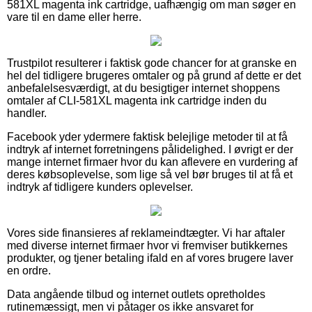
581XL magenta ink cartridge, uafhængig om man søger en
vare til en dame eller herre.
Trustpilot resulterer i faktisk gode chancer for at granske en
hel del tidligere brugeres omtaler og på grund af dette er det
anbefalelsesværdigt, at du besigtiger internet shoppens
omtaler af CLI-581XL magenta ink cartridge inden du
handler.
Facebook yder ydermere faktisk belejlige metoder til at få
indtryk af internet forretningens pålidelighed. I øvrigt er der
mange internet firmaer hvor du kan aflevere en vurdering af
deres købsoplevelse, som lige så vel bør bruges til at få et
indtryk af tidligere kunders oplevelser.
Vores side finansieres af reklameindtægter. Vi har aftaler
med diverse internet firmaer hvor vi fremviser butikkernes
produkter, og tjener betaling ifald en af vores brugere laver
en ordre.
Data angående tilbud og internet outlets opretholdes
rutinemæssigt, men vi påtager os ikke ansvaret for