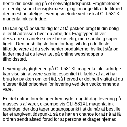
hente din bestilling på et selvvalgt tidspunkt. Fragtmetoden
er nemlig super hensigtsmæssig, og i mange tilfælde tilmed
den mest betalelige leveringsmetode ved køb af CLI-581XL
magenta ink cartridge.
Du kan også beslutte dig for at få pakken bragt til din bolig
eller til adressen hvor du arbejder. Fragttypen bliver
desværre en anelse mere bekostelig, men samtidig super
ligetil. Den prisbilligste form for fragt vil dog i de fleste
tilfælde være at du selv henter produkterne, hvilket står og
falder med at du lever tæt på online webshoppens
tilholdssted.
Leveringsdygtigheden på CLI-581XL magenta ink cartridge
kan vise sig at være særligt essentiel i tilfælde af at vi har
brug for pakken om kort tid, så herved er det helt vigtigt at du
efterser tidshorisonten for levering ved den vedkommende
vare.
En del online forretninger frembyder dag-til-dag levering på
massevis af varer, eksempelvis CLI-581XL magenta ink
cartridge, der dog tager udgangspunkt i at du når at bestille
før et angivent tidspunkt, så de har en chance for at nå at få
ordren sendt afsted forud for at personalet drager hjemad.