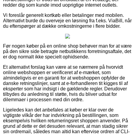
redder dig som kunde imod uoprigtige internet outlets.
Vi foreslår generelt kortkøb eller betalinger med mobilen.
Alternativt burde du overveje en løsning fra f.eks. ViaBill, når
du efterspørger at dække omkostningerne i flere bidder.
Før nogen køber på en online shop behøver man for at være
på den sikre side betragte netbutikkens forretningsaftale, det
er dog normalt ikke specielt ophidsende.
Et alternativt forslag kan være at se nærmere på hvorvidt
online webshoppen er verificeret af e-mærket, som
almindeligvis er en garanti for at webshoppen opfylder de
danske retningslinjer, samt at e-forhandleren tit kigges til af
eksperter som har indsigt i de gældende regler. Derudover
tilbydes du anledning til støtte, hvis du bliver udsat for
dilemmaer i processen med din ordre.
Ligeledes kan det anbefales at køber er klar over de
vigtigste vilkår der har indvirkning på bestillingen, som
eksempelvis hvilken returneringsret shoppen anvender. På
grund af dette er det desuden relevant, at man stadig sikrer
sin ordremail, således man altid kan eftervise ordren af CLI-