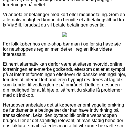
forretninger på nettet.
Vi anbefaler betalinger med kort eller mobilbetaling. Som en
alternativ mulighed kunne du benytte et afbetalingstilbud fra
fx ViaBill, forudsat du vil betale betalingen over tid.
Før folk køber hos en e-shop bør man i og for sig have øje
for netshoppens regler, men det er i reglen ikke videre
interessant.
Et nemt alternativ kan derfor være at efterse hvorvidt online
forretningen er e-mærke godkendt, eftersom det er et sympol
på at internet forretningen efterlever de danske retningslinjer,
foruden at internet forhandleren hyppigt revideres af fagfolk
som kender til vedtægterne på området. Dette er desuden
din mulighed for at få hjælp, såfremt du skulle få problemer
med dit indkøb.
Herudover anbefales det at køberen er omhyggelig omkring
de fundamentale betingelser der kan have indvirkning på
transaktionen, f.eks. den byttepolitik online webshoppen
bruger. Her er det samtidig relevant, at man stadig beholder
ens faktura e-mail, således man altid vil kunne bekræfte sin