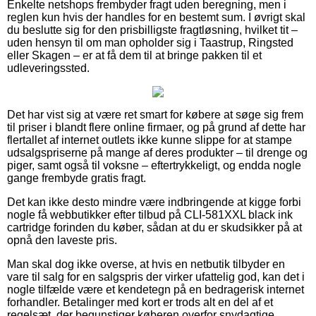
Enkelte netshops frembyder fragt uden beregning, men i
reglen kun hvis der handles for en bestemt sum. I øvrigt skal
du beslutte sig for den prisbilligste fragtløsning, hvilket tit –
uden hensyn til om man opholder sig i Taastrup, Ringsted
eller Skagen – er at få dem til at bringe pakken til et
udleveringssted.
Det har vist sig at være ret smart for købere at søge sig frem
til priser i blandt flere online firmaer, og på grund af dette har
flertallet af internet outlets ikke kunne slippe for at stampe
udsalgspriserne på mange af deres produkter – til drenge og
piger, samt også til voksne – eftertrykkeligt, og endda nogle
gange frembyde gratis fragt.
Det kan ikke desto mindre være indbringende at kigge forbi
nogle få webbutikker efter tilbud på CLI-581XXL black ink
cartridge forinden du køber, sådan at du er skudsikker på at
opnå den laveste pris.
Man skal dog ikke overse, at hvis en netbutik tilbyder en
vare til salg for en salgspris der virker ufattelig god, kan det i
nogle tilfælde være et kendetegn på en bedragerisk internet
forhandler. Betalinger med kort er trods alt en del af et
regelsæt, der begunstiger køberen overfor snydagtige