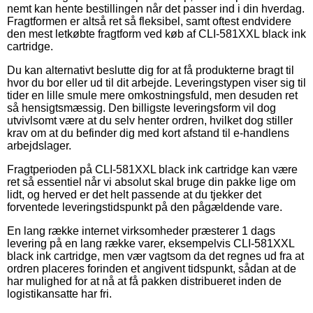
nemt kan hente bestillingen når det passer ind i din hverdag.
Fragtformen er altså ret så fleksibel, samt oftest endvidere
den mest letkøbte fragtform ved køb af CLI-581XXL black ink
cartridge.
Du kan alternativt beslutte dig for at få produkterne bragt til
hvor du bor eller ud til dit arbejde. Leveringstypen viser sig til
tider en lille smule mere omkostningsfuld, men desuden ret
så hensigtsmæssig. Den billigste leveringsform vil dog
utvivlsomt være at du selv henter ordren, hvilket dog stiller
krav om at du befinder dig med kort afstand til e-handlens
arbejdslager.
Fragtperioden på CLI-581XXL black ink cartridge kan være
ret så essentiel når vi absolut skal bruge din pakke lige om
lidt, og herved er det helt passende at du tjekker det
forventede leveringstidspunkt på den pågældende vare.
En lang række internet virksomheder præsterer 1 dags
levering på en lang række varer, eksempelvis CLI-581XXL
black ink cartridge, men vær vagtsom da det regnes ud fra at
ordren placeres forinden et angivent tidspunkt, sådan at de
har mulighed for at nå at få pakken distribueret inden de
logistikansatte har fri.