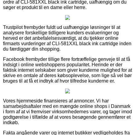
ordre af CLI-581XXL black ink cartridge, uafhængig om du
søger et produkt til en dame eller herre.
Trustpilot frembyder fuldt ud uafhængige løsninger til at
analysere forskellige tidligere kunders evalueringer og
herved er det anbefalelsesværdigt, at du tjekker online
firmaets vurderinger af CLI-581XXL black ink cartridge inden
du færdiggør din shopping.
Facebook frembyder tillige flere fortræffelige genveje til at få
indsigt i online webshoppens popularitet. Herinde er der
faktisk internet selskaber som giver kunderne mulighed for at
skrive en omtale af deres købsoplevelse, som lige så vel bør
bruges til at få et indtryk af hvor tilfredse kunderne er.
Vores hjemmeside finansieres af annoncer. Vi har
samarbejdsaftaler med en mængde online shops i Danmark
i form af at vi fremviser virksomhedernes varer, og tager imod
godtgørelse i tilfælde af at vores besøgende gennemfører et
indkøb.
Fakta angående varer og internet butikker vedligeholdes fra