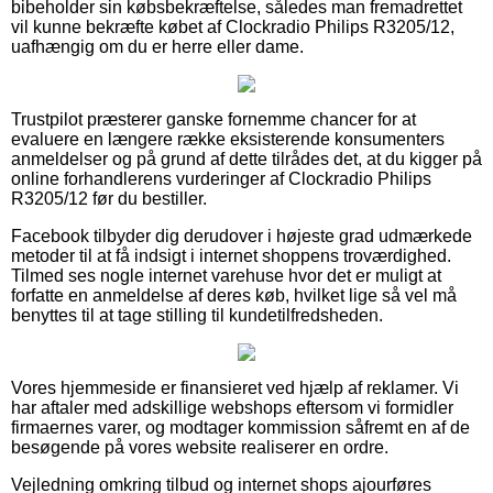
bibeholder sin købsbekræftelse, således man fremadrettet
vil kunne bekræfte købet af Clockradio Philips R3205/12,
uafhængig om du er herre eller dame.
Trustpilot præsterer ganske fornemme chancer for at
evaluere en længere række eksisterende konsumenters
anmeldelser og på grund af dette tilrådes det, at du kigger på
online forhandlerens vurderinger af Clockradio Philips
R3205/12 før du bestiller.
Facebook tilbyder dig derudover i højeste grad udmærkede
metoder til at få indsigt i internet shoppens troværdighed.
Tilmed ses nogle internet varehuse hvor det er muligt at
forfatte en anmeldelse af deres køb, hvilket lige så vel må
benyttes til at tage stilling til kundetilfredsheden.
Vores hjemmeside er finansieret ved hjælp af reklamer. Vi
har aftaler med adskillige webshops eftersom vi formidler
firmaernes varer, og modtager kommission såfremt en af de
besøgende på vores website realiserer en ordre.
Vejledning omkring tilbud og internet shops ajourføres