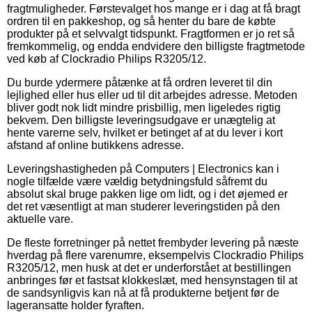
fragtmuligheder. Førstevalget hos mange er i dag at få bragt
ordren til en pakkeshop, og så henter du bare de købte
produkter på et selvvalgt tidspunkt. Fragtformen er jo ret så
fremkommelig, og endda endvidere den billigste fragtmetode
ved køb af Clockradio Philips R3205/12.
Du burde ydermere påtænke at få ordren leveret til din
lejlighed eller hus eller ud til dit arbejdes adresse. Metoden
bliver godt nok lidt mindre prisbillig, men ligeledes rigtig
bekvem. Den billigste leveringsudgave er unægtelig at
hente varerne selv, hvilket er betinget af at du lever i kort
afstand af online butikkens adresse.
Leveringshastigheden på Computers | Electronics kan i
nogle tilfælde være vældig betydningsfuld såfremt du
absolut skal bruge pakken lige om lidt, og i det øjemed er
det ret væsentligt at man studerer leveringstiden på den
aktuelle vare.
De fleste forretninger på nettet frembyder levering på næste
hverdag på flere varenumre, eksempelvis Clockradio Philips
R3205/12, men husk at det er underforstået at bestillingen
anbringes før et fastsat klokkeslæt, med hensynstagen til at
de sandsynligvis kan nå at få produkterne betjent før de
lageransatte holder fyraften.