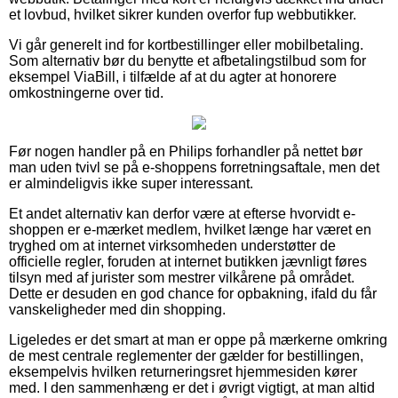
et lovbud, hvilket sikrer kunden overfor fup webbutikker.
Vi går generelt ind for kortbestillinger eller mobilbetaling.
Som alternativ bør du benytte et afbetalingstilbud som for
eksempel ViaBill, i tilfælde af at du agter at honorere
omkostningerne over tid.
Før nogen handler på en Philips forhandler på nettet bør
man uden tvivl se på e-shoppens forretningsaftale, men det
er almindeligvis ikke super interessant.
Et andet alternativ kan derfor være at efterse hvorvidt e-
shoppen er e-mærket medlem, hvilket længe har været en
tryghed om at internet virksomheden understøtter de
officielle regler, foruden at internet butikken jævnligt føres
tilsyn med af jurister som mestrer vilkårene på området.
Dette er desuden en god chance for opbakning, ifald du får
vanskeligheder med din shopping.
Ligeledes er det smart at man er oppe på mærkerne omkring
de mest centrale reglementer der gælder for bestillingen,
eksempelvis hvilken returneringsret hjemmesiden kører
med. I den sammenhæng er det i øvrigt vigtigt, at man altid