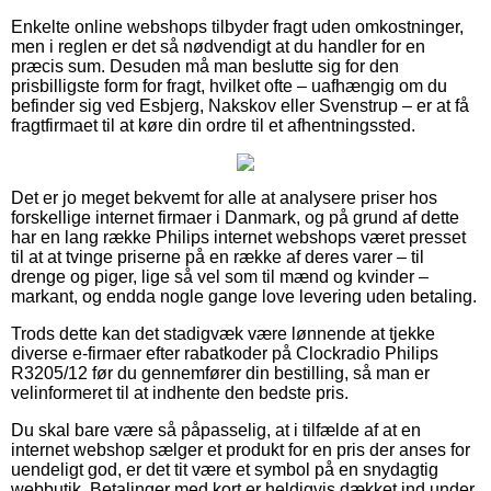
Enkelte online webshops tilbyder fragt uden omkostninger,
men i reglen er det så nødvendigt at du handler for en
præcis sum. Desuden må man beslutte sig for den
prisbilligste form for fragt, hvilket ofte – uafhængig om du
befinder sig ved Esbjerg, Nakskov eller Svenstrup – er at få
fragtfirmaet til at køre din ordre til et afhentningssted.
Det er jo meget bekvemt for alle at analysere priser hos
forskellige internet firmaer i Danmark, og på grund af dette
har en lang række Philips internet webshops været presset
til at at tvinge priserne på en række af deres varer – til
drenge og piger, lige så vel som til mænd og kvinder –
markant, og endda nogle gange love levering uden betaling.
Trods dette kan det stadigvæk være lønnende at tjekke
diverse e-firmaer efter rabatkoder på Clockradio Philips
R3205/12 før du gennemfører din bestilling, så man er
velinformeret til at indhente den bedste pris.
Du skal bare være så påpasselig, at i tilfælde af at en
internet webshop sælger et produkt for en pris der anses for
uendeligt god, er det tit være et symbol på en snydagtig
webbutik. Betalinger med kort er heldigvis dækket ind under