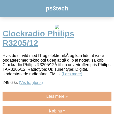
ps3tech
Clockradio Philips
R3205/12
Hvis du er vild med IT og elektronikÂ og kan lide at være
opdateret med teknologi uden at gå glip af noget, så køb
Clockradio Philips R3205/12Â til en uovertruffen pris.Philips
TAR3205/12. Radiotype: Ur, Tuner type: Digital,
Understøttede radiobånd: FM. U
(Læs mere)
249.6
kr.
(Vis fragtpris)
Læs mere »
Køb nu »