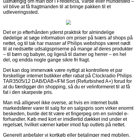
uafhængig om man bor i Fredericia, Varde eller Hundested –
vil blive at få fragtmanden til at bringe pakken til et
udleveringssted.
Det er jo efterhånden yderst praktisk for almindelige
dødelige at søge information om priser på tværs af shops på
nettet, og til tak har masser af Philips webshops været nødt
til at nedsætte udsalgspriserne på mange af deres produkter
– til børn og babyer, og ligeså til damer og herrer – en hel
del, og endda nogle gange sikre fri fragt.
Det kan dog immervæk være nyttigt at kontrollere et par
forskellige internet butikker efter rabat på Clockradio Philips
TAR3505/12 DAB/DAB+/FM Sort (Refurbished A+) forud for
at du færdiggør din shopping, så du er velinformeret til at få
fat i den skarpeste pris.
Man må alligevel ikke overse, at hvis en internet butik
markedsfører varer til salg for en salgspris som virker enormt
beskeden, burde det tit være et fingerpeg om en svindel e-
forhandler. Køb med kort er imidlertid dækket ind under et
regelsæt, hvilket værner køber imod fup outlets på nettet.
Generelt anbefaler vi kortkøb eller betalinger med mobilen.