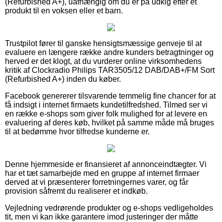
(Refurbished A+), uafhængig om du er på udkig efter et
produkt til en voksen eller et barn.
Trustpilot fører til ganske hensigtsmæssige genveje til at
evaluere en længere række andre kunders betragtninger og
herved er det klogt, at du vurderer online virksomhedens
kritik af Clockradio Philips TAR3505/12 DAB/DAB+/FM Sort
(Refurbished A+) inden du køber.
Facebook genererer tilsvarende temmelig fine chancer for at
få indsigt i internet firmaets kundetilfredshed. Tilmed ser vi
en række e-shops som giver folk mulighed for at levere en
evaluering af deres køb, hvilket på samme måde må bruges
til at bedømme hvor tilfredse kunderne er.
Denne hjemmeside er finansieret af annonceindtægter. Vi
har et tæt samarbejde med en gruppe af internet firmaer
derved at vi præsenterer forretningernes varer, og får
provision såfremt du realiserer et indkøb.
Vejledning vedrørende produkter og e-shops vedligeholdes
tit, men vi kan ikke garantere imod justeringer der måtte