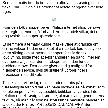
Som alternativ bør du benytte en afbetalingsløsning som
f.eks. ViaBill, hvis du tilstræber at betale pengene over flere
uger.
Forinden folk shopper på en Philips internet shop behøver
de i reglen gennemgå forhandlerens handelsvilkår, det er
dog typisk ikke super spændende.
Et nemmere alternativ kunne måske være at granske om
online virksomheden er støttet af e-mærket, fordi det typisk
er en sikring om at internet shoppen forstår dansk
lovgivning, tillige med at e-forhandleren en gang i mellem
evalueres af jurister der har ekspertise inden for de
gældende love. Derudover giver det dig mulighed for
hjælpende service, hvis du skulle få udfordringer i
processen med dit køb.
Tillige stiller vi forslag om at kunden er obs på de
væsentligste forhold der kan have indflydelse på købet, som
for eksempel hvilken byttepolitik butikken anvender. I den
relation er det i øvrigt afgørende, at man stadig gemmer ens
faktura, så man når som helst vil kunne bekræfte handlen af
Clockradio Philips TAR3505/12 DAB/DAB+/FM Sort