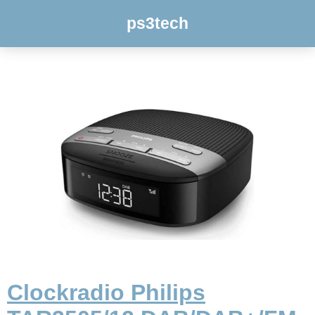
ps3tech
Clockradio Philips