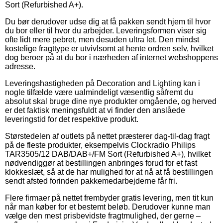
Sort (Refurbished A+).
Du bør derudover udse dig at få pakken sendt hjem til hvor
du bor eller til hvor du arbejder. Leveringsformen viser sig
ofte lidt mere pebret, men desuden ultra let. Den mindst
kostelige fragttype er utvivlsomt at hente ordren selv, hvilket
dog beroer på at du bor i nærheden af internet webshoppens
adresse.
Leveringshastigheden på Decoration and Lighting kan i
nogle tilfælde være ualmindeligt væsentlig såfremt du
absolut skal bruge dine nye produkter omgående, og herved
er det faktisk meningsfuldt at vi finder den anslåede
leveringstid for det respektive produkt.
Størstedelen af outlets på nettet præsterer dag-til-dag fragt
på de fleste produkter, eksempelvis Clockradio Philips
TAR3505/12 DAB/DAB+/FM Sort (Refurbished A+), hvilket
nødvendiggør at bestillingen anbringes forud for et fast
klokkeslæt, så at de har mulighed for at nå at få bestillingen
sendt afsted forinden pakkemedarbejderne får fri.
Flere firmaer på nettet frembyder gratis levering, men tit kun
når man køber for et bestemt beløb. Derudover kunne man
vælge den mest prisbevidste fragtmulighed, der gerne –