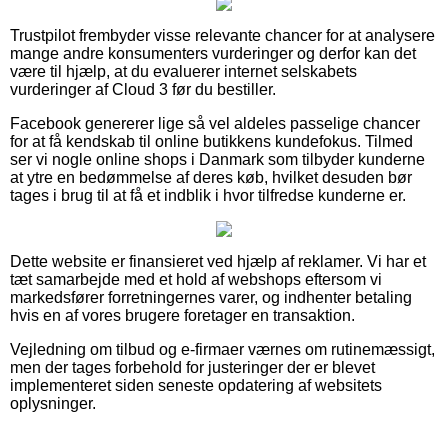
Trustpilot frembyder visse relevante chancer for at analysere
mange andre konsumenters vurderinger og derfor kan det
være til hjælp, at du evaluerer internet selskabets
vurderinger af Cloud 3 før du bestiller.
Facebook genererer lige så vel aldeles passelige chancer
for at få kendskab til online butikkens kundefokus. Tilmed
ser vi nogle online shops i Danmark som tilbyder kunderne
at ytre en bedømmelse af deres køb, hvilket desuden bør
tages i brug til at få et indblik i hvor tilfredse kunderne er.
Dette website er finansieret ved hjælp af reklamer. Vi har et
tæt samarbejde med et hold af webshops eftersom vi
markedsfører forretningernes varer, og indhenter betaling
hvis en af vores brugere foretager en transaktion.
Vejledning om tilbud og e-firmaer værnes om rutinemæssigt,
men der tages forbehold for justeringer der er blevet
implementeret siden seneste opdatering af websitets
oplysninger.