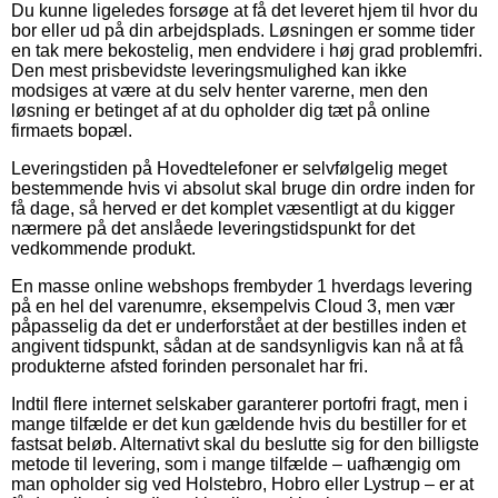
Du kunne ligeledes forsøge at få det leveret hjem til hvor du
bor eller ud på din arbejdsplads. Løsningen er somme tider
en tak mere bekostelig, men endvidere i høj grad problemfri.
Den mest prisbevidste leveringsmulighed kan ikke
modsiges at være at du selv henter varerne, men den
løsning er betinget af at du opholder dig tæt på online
firmaets bopæl.
Leveringstiden på Hovedtelefoner er selvfølgelig meget
bestemmende hvis vi absolut skal bruge din ordre inden for
få dage, så herved er det komplet væsentligt at du kigger
nærmere på det anslåede leveringstidspunkt for det
vedkommende produkt.
En masse online webshops frembyder 1 hverdags levering
på en hel del varenumre, eksempelvis Cloud 3, men vær
påpasselig da det er underforstået at der bestilles inden et
angivent tidspunkt, sådan at de sandsynligvis kan nå at få
produkterne afsted forinden personalet har fri.
Indtil flere internet selskaber garanterer portofri fragt, men i
mange tilfælde er det kun gældende hvis du bestiller for et
fastsat beløb. Alternativt skal du beslutte sig for den billigste
metode til levering, som i mange tilfælde – uafhængig om
man opholder sig ved Holstebro, Hobro eller Lystrup – er at