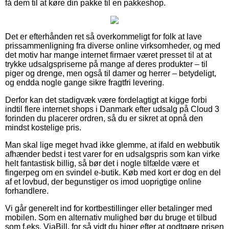
få dem til at køre din pakke til en pakkeshop.
Det er efterhånden ret så overkommeligt for folk at lave
prissammenligning fra diverse online virksomheder, og med
det motiv har mange internet firmaer været presset til at at
trykke udsalgspriserne på mange af deres produkter – til
piger og drenge, men også til damer og herrer – betydeligt,
og endda nogle gange sikre fragtfri levering.
Derfor kan det stadigvæk være fordelagtigt at kigge forbi
indtil flere internet shops i Danmark efter udsalg på Cloud 3
forinden du placerer ordren, så du er sikret at opnå den
mindst kostelige pris.
Man skal lige meget hvad ikke glemme, at ifald en webbutik
afhænder bedst i test varer for en udsalgspris som kan virke
helt fantastisk billig, så bør det i nogle tilfælde være et
fingerpeg om en svindel e-butik. Køb med kort er dog en del
af et lovbud, der begunstiger os imod uoprigtige online
forhandlere.
Vi går generelt ind for kortbestillinger eller betalinger med
mobilen. Som en alternativ mulighed bør du bruge et tilbud
som f.eks. ViaBill, for så vidt du higer efter at godtgøre prisen