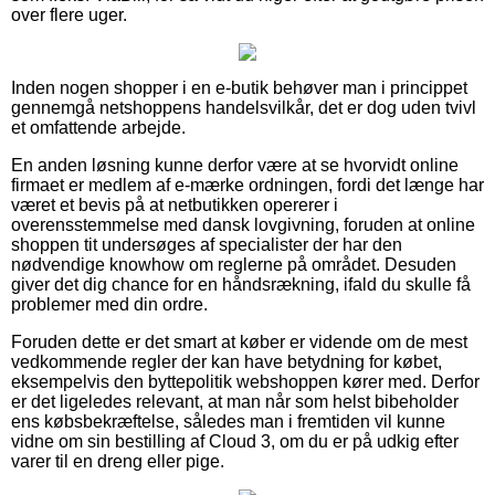
over flere uger.
Inden nogen shopper i en e-butik behøver man i princippet
gennemgå netshoppens handelsvilkår, det er dog uden tvivl
et omfattende arbejde.
En anden løsning kunne derfor være at se hvorvidt online
firmaet er medlem af e-mærke ordningen, fordi det længe har
været et bevis på at netbutikken opererer i
overensstemmelse med dansk lovgivning, foruden at online
shoppen tit undersøges af specialister der har den
nødvendige knowhow om reglerne på området. Desuden
giver det dig chance for en håndsrækning, ifald du skulle få
problemer med din ordre.
Foruden dette er det smart at køber er vidende om de mest
vedkommende regler der kan have betydning for købet,
eksempelvis den byttepolitik webshoppen kører med. Derfor
er det ligeledes relevant, at man når som helst bibeholder
ens købsbekræftelse, således man i fremtiden vil kunne
vidne om sin bestilling af Cloud 3, om du er på udkig efter
varer til en dreng eller pige.