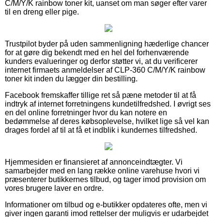
C/M/Y/K rainbow toner kit, uanset om man søger efter varer
til en dreng eller pige.
Trustpilot byder på uden sammenligning hæderlige chancer
for at gøre dig bekendt med en hel del forhenværende
kunders evalueringer og derfor støtter vi, at du verificerer
internet firmaets anmeldelser af CLP-360 C/M/Y/K rainbow
toner kit inden du lægger din bestilling.
Facebook fremskaffer tillige ret så pæne metoder til at få
indtryk af internet forretningens kundetilfredshed. I øvrigt ses
en del online forretninger hvor du kan notere en
bedømmelse af deres købsoplevelse, hvilket lige så vel kan
drages fordel af til at få et indblik i kundernes tilfredshed.
Hjemmesiden er finansieret af annonceindtægter. Vi
samarbejder med en lang række online varehuse hvori vi
præsenterer butikkernes tilbud, og tager imod provision om
vores brugere laver en ordre.
Informationer om tilbud og e-butikker opdateres ofte, men vi
giver ingen garanti imod rettelser der muligvis er udarbejdet