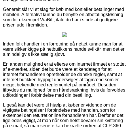
Generelt slår vi et slag for køb med kort eller betalinger med
mobilen. Alternativt kunne du benytte en afbetalingsløsning
som for eksempel ViaBill, ifald du har i sinde at godtgøre
prisen ude i fremtiden.
Inden folk handler i en forretning på nettet kunne man for at
være sikker kigge på netbutikkens handelsvilkår, men det er
almindeligvis ikke særlig sjovt.
En anden mulighed er at efterse om internet firmaet er støttet
af e-mærket, siden det burde være et kendetegn for at
internet forhandleren opretholder de danske regler, samt at
internet butikken hyppigt undersøges af fagmænd som er
meget bekendte med reglementet på området. Desuden
tilbydes du mulighed for en håndsrækning, hvis du forvoldes
udfordringer i forbindelse med din bestilling.
Ligeså kan det være til hjælp at køber er vidende om de
vigtigste betingelser i forbindelse med handlen, som for
eksempel den returret online forhandleren har. Derfor er det
ligeledes vigtigt, at man når som helst bevarer sin kvittering
på e-mail, så man senere kan bekræfte ordren af CLP-360