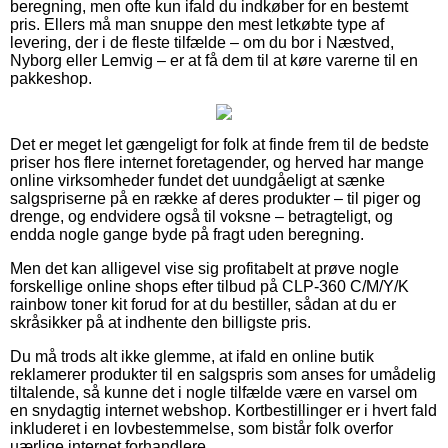
beregning, men ofte kun ifald du indkøber for en bestemt
pris. Ellers må man snuppe den mest letkøbte type af
levering, der i de fleste tilfælde – om du bor i Næstved,
Nyborg eller Lemvig – er at få dem til at køre varerne til en
pakkeshop.
Det er meget let gængeligt for folk at finde frem til de bedste
priser hos flere internet foretagender, og herved har mange
online virksomheder fundet det uundgåeligt at sænke
salgspriserne på en række af deres produkter – til piger og
drenge, og endvidere også til voksne – betragteligt, og
endda nogle gange byde på fragt uden beregning.
Men det kan alligevel vise sig profitabelt at prøve nogle
forskellige online shops efter tilbud på CLP-360 C/M/Y/K
rainbow toner kit forud for at du bestiller, sådan at du er
skråsikker på at indhente den billigste pris.
Du må trods alt ikke glemme, at ifald en online butik
reklamerer produkter til en salgspris som anses for umådelig
tiltalende, så kunne det i nogle tilfælde være en varsel om
en snydagtig internet webshop. Kortbestillinger er i hvert fald
inkluderet i en lovbestemmelse, som bistår folk overfor
uærlige internet forhandlere.