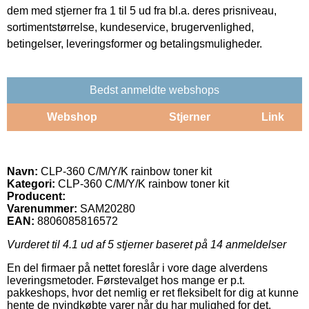
dem med stjerner fra 1 til 5 ud fra bl.a. deres prisniveau,
sortimentstørrelse, kundeservice, brugervenlighed,
betingelser, leveringsformer og betalingsmuligheder.
Bedst anmeldte webshops
Webshop
Stjerner
Link
Navn:
CLP-360 C/M/Y/K rainbow toner kit
Kategori:
CLP-360 C/M/Y/K rainbow toner kit
Producent:
Varenummer:
SAM20280
EAN:
8806085816572
Vurderet til
4.1
ud af 5 stjerner baseret på
14
anmeldelser
En del firmaer på nettet foreslår i vore dage alverdens
leveringsmetoder. Førstevalget hos mange er p.t.
pakkeshops, hvor det nemlig er ret fleksibelt for dig at kunne
hente de nyindkøbte varer når du har mulighed for det.