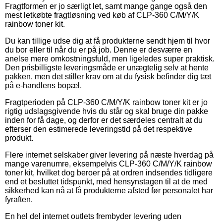
Fragtformen er jo særligt let, samt mange gange også den
mest letkøbte fragtløsning ved køb af CLP-360 C/M/Y/K
rainbow toner kit.
Du kan tillige udse dig at få produkterne sendt hjem til hvor
du bor eller til når du er på job. Denne er desværre en
anelse mere omkostningsfuld, men ligeledes super praktisk.
Den prisbilligste leveringsmåde er unægtelig selv at hente
pakken, men det stiller krav om at du fysisk befinder dig tæt
på e-handlens bopæl.
Fragtperioden på CLP-360 C/M/Y/K rainbow toner kit er jo
rigtig udslagsgivende hvis du står og skal bruge din pakke
inden for få dage, og derfor er det særdeles centralt at du
efterser den estimerede leveringstid på det respektive
produkt.
Flere internet selskaber giver levering på næste hverdag på
mange varenumre, eksempelvis CLP-360 C/M/Y/K rainbow
toner kit, hvilket dog beroer på at ordren indsendes tidligere
end et besluttet tidspunkt, med hensynstagen til at de med
sikkerhed kan nå at få produkterne afsted før personalet har
fyraften.
En hel del internet outlets frembyder levering uden