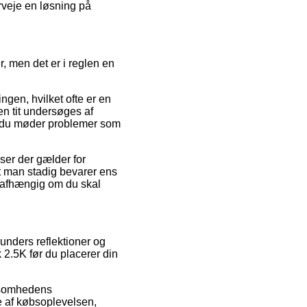
rveje en løsning på
, men det er i reglen en
gen, hvilket ofte er en
ken tit undersøges af
år du møder problemer som
ser der gælder for
 at man stadig bevarer ens
 uafhængig om du skal
kunders reflektioner og
k 2.5K før du placerer din
rksomhedens
e af købsoplevelsen,