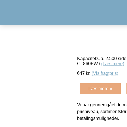
Kapacitet:Ca. 2.500 sid
C1860FW /
(Læs mere)
647
kr.
(Vis fragtpris)
Læs mere »
Vi har gennemgået de mes
prisniveau, sortimentstø
betalingsmuligheder.