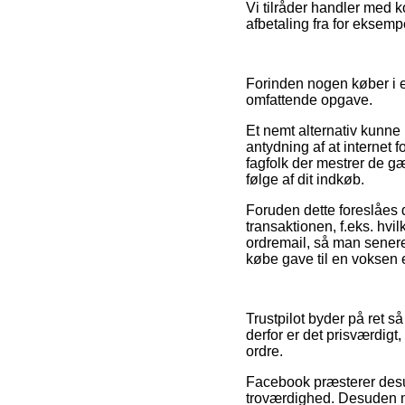
Vi tilråder handler med k
afbetaling fra for eksemp
Forinden nogen køber i e
omfattende opgave.
Et nemt alternativ kunne
antydning af at internet f
fagfolk der mestrer de g
følge af dit indkøb.
Foruden dette foreslåes 
transaktionen, f.eks. hvil
ordremail, så man senere
købe gave til en voksen e
Trustpilot byder på ret s
derfor er det prisværdigt
ordre.
Facebook præsterer desude
troværdighed. Desuden mø