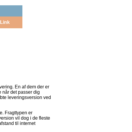
Link
evering. En af dem der er
 når det passer dig
øbte leveringsversion ved
de. Fragttypen er
rsion vil dog i de fleste
stand til internet