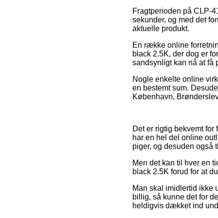
Fragtperioden på CLP-415
sekunder, og med det form
aktuelle produkt.
En række online forretnin
black 2.5K, der dog er for
sandsynligt kan nå at få
Nogle enkelte online virk
en bestemt sum. Desuden 
København, Brønderslev ell
Det er rigtig bekvemt for
har en hel del online out
piger, og desuden også ti
Men det kan til hver en ti
black 2.5K forud for at du
Man skal imidlertid ikke 
billig, så kunne det for
heldigvis dækket ind unde