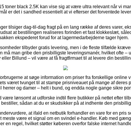
 toner black 2.5K kan vise sig at være ultra relevant når vi ma
ål er det i sandhed essentielt at vi efterser det forventede leve
ger tilsiger dag-til-dag fragt på en lang række af deres varer, 
udsat at bestillingen realiseres forinden et fast klokkeslæt, såle
 pakken ekspederet forud for at lagermedarbejderne tager hjem.
somheder tilbyder gratis levering, men i de fleste tilfælde kræve
må man gribe den prisbilligste leveringsmanér, hvilket ofte –
er Billund – vil være at få fragtfirmaet til at levere din bestilli
 forbrugerne at søge information om priser fra forskellige online 
lets været tvunget til at stampe prisniveauet på mange af deres p
l herrer og damer – helt i bund, og endda nogle gange sikre porto
d være lønsomt at udforske indtil flere butikker på nettet efter t
 bestiller, sådan at du er skudsikker på at indhente den prisbillig
undervurdere, at ifald en netbutik forhandler en vare for en pris s
 det meste være et signal om en svindel e-handler. Køb med gæng
r en regel, hvilket støtter køberen overfor falske internet handle