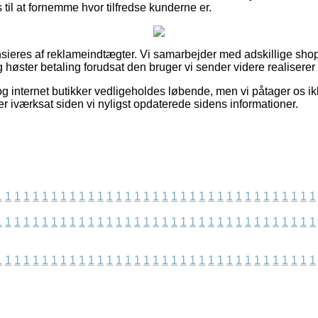
 til at fornemme hvor tilfredse kunderne er.
eres af reklameindtægter. Vi samarbejder med adskillige shops
g høster betaling forudsat den bruger vi sender videre realiserer
g internet butikker vedligeholdes løbende, men vi påtager os ik
er iværksat siden vi nyligst opdaterede sidens informationer.
1
1
1
1
1
1
1
1
1
1
1
1
1
1
1
1
1
1
1
1
1
1
1
1
1
1
1
1
1
1
1
1
1
1
1
1
1
1
1
1
1
1
1
1
1
1
1
1
1
1
1
1
1
1
1
1
1
1
1
1
1
1
1
1
1
1
1
1
1
1
1
1
1
1
1
1
1
1
1
1
1
1
1
1
1
1
1
1
1
1
1
1
1
1
1
1
1
1
1
1
1
1
1
1
1