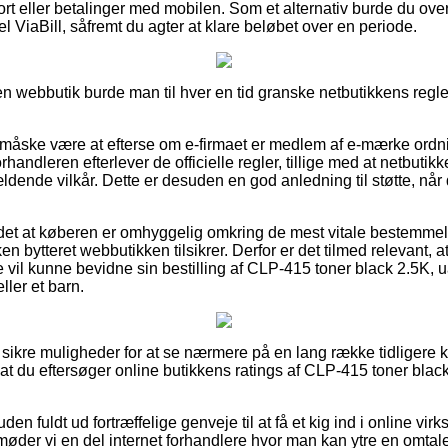
ort eller betalinger med mobilen. Som et alternativ burde du ove
el ViaBill, såfremt du agter at klare beløbet over en periode.
n webbutik burde man til hver en tid granske netbutikkens regler
 måske være at efterse om e-firmaet er medlem af e-mærke ordnin
orhandleren efterlever de officielle regler, tillige med at netbutik
ældende vilkår. Dette er desuden en god anledning til støtte, n
det at køberen er omhyggelig omkring de mest vitale bestemmel
ken bytteret webbutikken tilsikrer. Derfor er det tilmed relevant,
 vil kunne bevidne sin bestilling af CLP-415 toner black 2.5K,
ller et barn.
å sikre muligheder for at se nærmere på en lang række tidligere 
, at du eftersøger online butikkens ratings af CLP-415 toner blac
n fuldt ud fortræffelige genveje til at få et kig ind i online vi
der vi en del internet forhandlere hvor man kan ytre en omtal