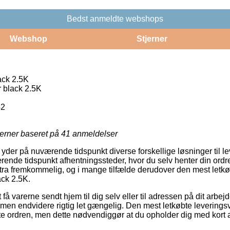
Bedst anmeldte webshops
Webshop
Stjerner
ack 2.5K
 black 2.5K
2
jerner baseret på
41
anmeldelser
 yder på nuværende tidspunkt diverse forskellige løsninger til l
ende tidspunkt afhentningssteder, hvor du selv henter din ordre
ltra fremkommelig, og i mange tilfælde derudover den mest letk
ack 2.5K.
å varerne sendt hjem til dig selv eller til adressen på dit arbej
 men endvidere rigtig let gængelig. Den mest letkøbte leveringsve
te ordren, men dette nødvendiggør at du opholder dig med kort af