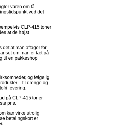
ngler varen om få
ringstidspunkt ved det
eksempelvis CLP-415 toner
des at de højst
s det at man aftager for
 uanset om man er tæt på
ng til en pakkeshop.
virksomheder, og følgelig
rodukter – til drenge og
fri levering.
ilbud på CLP-415 toner
ste pris.
om kan virke utrolig
se betalingskort er
r.