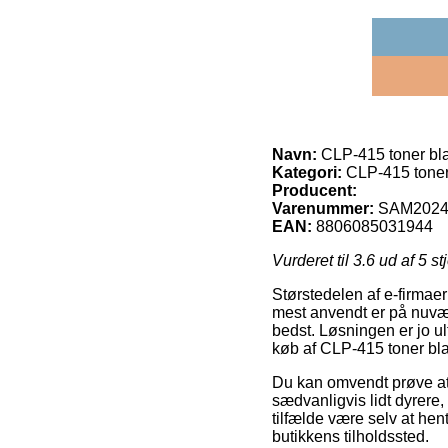
Navn:
CLP-415 toner bl
Kategori:
CLP-415 toner
Producent:
Varenummer:
SAM2024
EAN:
8806085031944
Vurderet til
3.6
ud af 5 st
Størstedelen af e-firmaer
mest anvendt er på nuvær
bedst. Løsningen er jo u
køb af CLP-415 toner bl
Du kan omvendt prøve at f
sædvanligvis lidt dyrere,
tilfælde være selv at hen
butikkens tilholdssted.