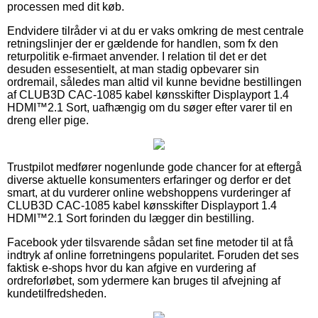
processen med dit køb.
Endvidere tilråder vi at du er vaks omkring de mest centrale
retningslinjer der er gældende for handlen, som fx den
returpolitik e-firmaet anvender. I relation til det er det
desuden essesentielt, at man stadig opbevarer sin
ordremail, således man altid vil kunne bevidne bestillingen
af CLUB3D CAC-1085 kabel kønsskifter Displayport 1.4
HDMI™2.1 Sort, uafhængig om du søger efter varer til en
dreng eller pige.
Trustpilot medfører nogenlunde gode chancer for at eftergå
diverse aktuelle konsumenters erfaringer og derfor er det
smart, at du vurderer online webshoppens vurderinger af
CLUB3D CAC-1085 kabel kønsskifter Displayport 1.4
HDMI™2.1 Sort forinden du lægger din bestilling.
Facebook yder tilsvarende sådan set fine metoder til at få
indtryk af online forretningens popularitet. Foruden det ses
faktisk e-shops hvor du kan afgive en vurdering af
ordreforløbet, som ydermere kan bruges til afvejning af
kundetilfredsheden.