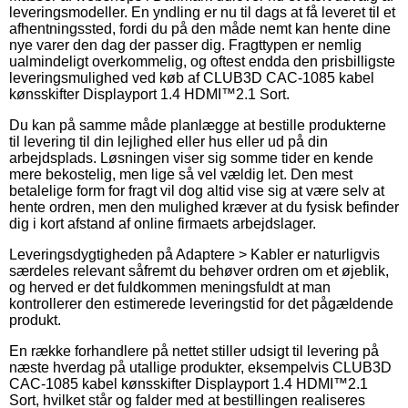
leveringsmodeller. En yndling er nu til dags at få leveret til et
afhentningssted, fordi du på den måde nemt kan hente dine
nye varer den dag der passer dig. Fragttypen er nemlig
ualmindeligt overkommelig, og oftest endda den prisbilligste
leveringsmulighed ved køb af CLUB3D CAC-1085 kabel
kønsskifter Displayport 1.4 HDMI™2.1 Sort.
Du kan på samme måde planlægge at bestille produkterne
til levering til din lejlighed eller hus eller ud på din
arbejdsplads. Løsningen viser sig somme tider en kende
mere bekostelig, men lige så vel vældig let. Den mest
betalelige form for fragt vil dog altid vise sig at være selv at
hente ordren, men den mulighed kræver at du fysisk befinder
dig i kort afstand af online firmaets arbejdslager.
Leveringsdygtigheden på Adaptere > Kabler er naturligvis
særdeles relevant såfremt du behøver ordren om et øjeblik,
og herved er det fuldkommen meningsfuldt at man
kontrollerer den estimerede leveringstid for det pågældende
produkt.
En række forhandlere på nettet stiller udsigt til levering på
næste hverdag på utallige produkter, eksempelvis CLUB3D
CAC-1085 kabel kønsskifter Displayport 1.4 HDMI™2.1
Sort, hvilket står og falder med at bestillingen realiseres