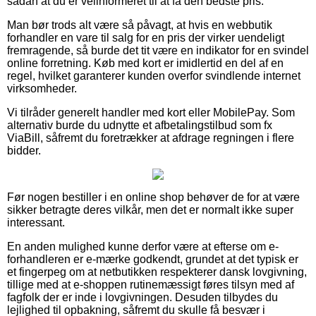
sådan at du er velinformeret til at få den bedste pris.
Man bør trods alt være så påvagt, at hvis en webbutik
forhandler en vare til salg for en pris der virker uendeligt
fremragende, så burde det tit være en indikator for en svindel
online forretning. Køb med kort er imidlertid en del af en
regel, hvilket garanterer kunden overfor svindlende internet
virksomheder.
Vi tilråder generelt handler med kort eller MobilePay. Som
alternativ burde du udnytte et afbetalingstilbud som fx
ViaBill, såfremt du foretrækker at afdrage regningen i flere
bidder.
Før nogen bestiller i en online shop behøver de for at være
sikker betragte deres vilkår, men det er normalt ikke super
interessant.
En anden mulighed kunne derfor være at efterse om e-
forhandleren er e-mærke godkendt, grundet at det typisk er
et fingerpeg om at netbutikken respekterer dansk lovgivning,
tillige med at e-shoppen rutinemæssigt føres tilsyn med af
fagfolk der er inde i lovgivningen. Desuden tilbydes du
lejlighed til opbakning, såfremt du skulle få besvær i