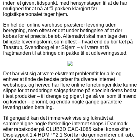
inden et givent tidspunkt, med hensynstagen til at de har
mulighed for at nå at få pakken klargjort før
logistikpersonalet tager hjem.
En hel del online varehuse præsterer levering uden
beregning, men oftest er det under betingelse af at der
købes for et præcist beløb. Alternativt skal man tage den
billigste leveringsform, som oftest – hvad end du bor tæt på
Taastrup, Svendborg eller Skjern – vil være at få
fragtmanden til at bringe din pakke til et udleveringssted.
Det har vist sig at være ekstremt problemfrit for alle og
enhver at finde de bedste priser fra diverse internet
webshops, og herved har flere online forretninger ikke kunne
slippe for at nedbringe salgspriserne på specielt deres bedst
i test produkter – til drenge og piger, lige så vel som til mænd
og kvinder – enormt, og endda nogle gange garantere
levering uden betaling.
Til gengæld kan det immervæk vise sig lukrativt at
sammenligne nogle forskellige internet shops i Danmark
efter rabatkoder på CLUB3D CAC-1085 kabel kønsskifter
Displayport 1.4 HDMI™2.1 Sort før du gennemfører dit køb,