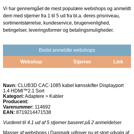
Vi har gennemgået de mest populære webshops og anmeldt
dem med stjerner fra 1 til 5 ud fra bl.a. deres prisniveau,
sortimentstørrelse, kundeservice, brugervenlighed,
betingelser, leveringsformer og betalingsmuligheder.
Bedst anmeldte webshops
Webshop
Stjerner
Link
Navn:
CLUB3D CAC-1085 kabel kønsskifter Displayport
1.4 HDMI™2.1 Sort
Kategori:
Adaptere > Kabler
Producent:
Varenummer:
114692
EAN:
8719214471538
Vurderet til
4.1
ud af 5 stjerner baseret på
2
anmeldelser
Masser af webshops i Danmark udlover nu et stort udvalg af