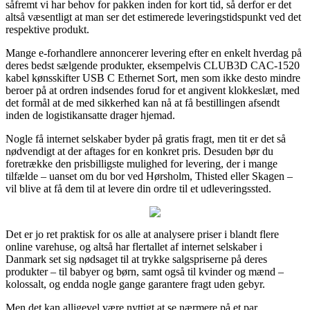
såfremt vi har behov for pakken inden for kort tid, så derfor er det
altså væsentligt at man ser det estimerede leveringstidspunkt ved det
respektive produkt.
Mange e-forhandlere annoncerer levering efter en enkelt hverdag på
deres bedst sælgende produkter, eksempelvis CLUB3D CAC-1520
kabel kønsskifter USB C Ethernet Sort, men som ikke desto mindre
beroer på at ordren indsendes forud for et angivent klokkeslæt, med
det formål at de med sikkerhed kan nå at få bestillingen afsendt
inden de logistikansatte drager hjemad.
Nogle få internet selskaber byder på gratis fragt, men tit er det så
nødvendigt at der aftages for en konkret pris. Desuden bør du
foretrække den prisbilligste mulighed for levering, der i mange
tilfælde – uanset om du bor ved Hørsholm, Thisted eller Skagen –
vil blive at få dem til at levere din ordre til et udleveringssted.
Det er jo ret praktisk for os alle at analysere priser i blandt flere
online varehuse, og altså har flertallet af internet selskaber i
Danmark set sig nødsaget til at trykke salgspriserne på deres
produkter – til babyer og børn, samt også til kvinder og mænd –
kolossalt, og endda nogle gange garantere fragt uden gebyr.
Men det kan alligevel være nyttigt at se nærmere på et par