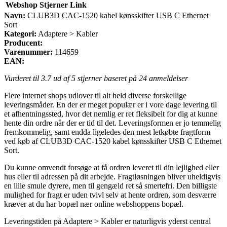
Webshop
Stjerner
Link
Navn:
CLUB3D CAC-1520 kabel kønsskifter USB C Ethernet
Sort
Kategori:
Adaptere > Kabler
Producent:
Varenummer:
114659
EAN:
Vurderet til
3.7
ud af 5 stjerner baseret på
24
anmeldelser
Flere internet shops udlover til alt held diverse forskellige
leveringsmåder. En der er meget populær er i vore dage levering til
et afhentningssted, hvor det nemlig er ret fleksibelt for dig at kunne
hente din ordre når der er tid til det. Leveringsformen er jo temmelig
fremkommelig, samt endda ligeledes den mest letkøbte fragtform
ved køb af CLUB3D CAC-1520 kabel kønsskifter USB C Ethernet
Sort.
Du kunne omvendt forsøge at få ordren leveret til din lejlighed eller
hus eller til adressen på dit arbejde. Fragtløsningen bliver uheldigvis
en lille smule dyrere, men til gengæld ret så smertefri. Den billigste
mulighed for fragt er uden tvivl selv at hente ordren, som desværre
kræver at du har bopæl nær online webshoppens bopæl.
Leveringstiden på Adaptere > Kabler er naturligvis yderst central