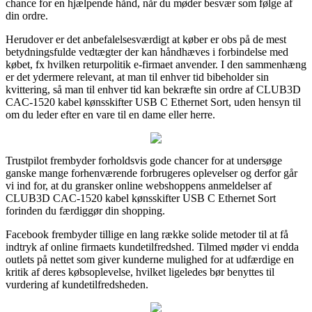
chance for en hjælpende hånd, når du møder besvær som følge af
din ordre.
Herudover er det anbefalelsesværdigt at køber er obs på de mest
betydningsfulde vedtægter der kan håndhæves i forbindelse med
købet, fx hvilken returpolitik e-firmaet anvender. I den sammenhæng
er det ydermere relevant, at man til enhver tid bibeholder sin
kvittering, så man til enhver tid kan bekræfte sin ordre af CLUB3D
CAC-1520 kabel kønsskifter USB C Ethernet Sort, uden hensyn til
om du leder efter en vare til en dame eller herre.
Trustpilot frembyder forholdsvis gode chancer for at undersøge
ganske mange forhenværende forbrugeres oplevelser og derfor går
vi ind for, at du gransker online webshoppens anmeldelser af
CLUB3D CAC-1520 kabel kønsskifter USB C Ethernet Sort
forinden du færdiggør din shopping.
Facebook frembyder tillige en lang række solide metoder til at få
indtryk af online firmaets kundetilfredshed. Tilmed møder vi endda
outlets på nettet som giver kunderne mulighed for at udfærdige en
kritik af deres købsoplevelse, hvilket ligeledes bør benyttes til
vurdering af kundetilfredsheden.