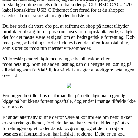
forskellige online outlets efter rabatkoder på CLUB3D CAC-1520
kabel kønsskifter USB C Ethernet Sort forud for at du shopper,
således at du er sikret at antage den bedste pris.
Du bør trods alt være obs på, at såfremt en shop på nettet tilbyder
produkter til salg for en pris som anses for utopisk tiltalende, så bør
det for det meste være et signal om en bedragerisk e-forretning. Køb
med gængse betalingskort er heldigvis en del af en foranstaltning,
som sikrer os imod fup internet virksomheder.
Vi foreslår generelt køb med gængse betalingskort eller
mobilbetaling. Som en anden løsning kan du benytte en løsning på
afbetaling som fx ViaBill, for så vidt du agter at godtgøre betalingen
over tid.
Før nogen bestiller hos en forhandler på nettet bør man egentlig
kigge på butikkens forretningsaftale, dog er det i mange tilfælde ikke
særlig sjovt.
Et andet alternativ kunne derfor være at kontrollere om netbutikken
er e-mærke godkendt, fordi det længe har været et billede på at e-
forretningen opretholder dansk lovgivning, og at den nu og da
besøges af fagmænd som har indsigt i reglerne. Dette er en god