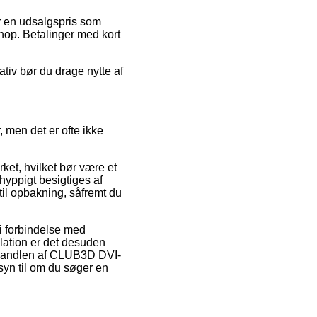
or en udsalgspris som
hop. Betalinger med kort
ativ bør du drage nytte af
 men det er ofte ikke
ket, hvilket bør være et
hyppigt besigtiges af
til opbakning, såfremt du
d i forbindelse med
lation er det desuden
e handlen af CLUB3D DVI-
n til om du søger en