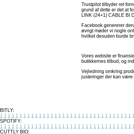
Trustpilot tilbyder ret 
grund af dette er det a
LINK (24+1) CABLE BI D
Facebook genererer derud
øvrigt møder vi nogle on
hvilket desuden burde brug
Vores website er finansier
butikkernes tilbud, og in
Vejledning omkring produ
justeringer der kan være
BITLY:
1
1
1
1
1
1
1
1
1
1
1
1
1
1
1
1
1
1
1
1
1
1
1
1
1
1
1
1
1
1
1
1
1
1
SPOTIFY:
1
1
1
1
1
1
1
1
1
1
1
1
1
1
1
1
1
1
1
1
1
1
1
1
1
1
1
1
1
1
1
1
1
1
CUTTLY BIO: