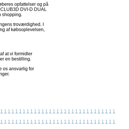
øberes opfattelser og på
r af CLUB3D DVI-D DUAL
 shopping.
ingens troværdighed. I
ing af købsoplevelsen,
f at vi formidler
r en bestilling.
 os ansvarlig for
nger.
1
1
1
1
1
1
1
1
1
1
1
1
1
1
1
1
1
1
1
1
1
1
1
1
1
1
1
1
1
1
1
1
1
1
1
1
1
1
1
1
1
1
1
1
1
1
1
1
1
1
1
1
1
1
1
1
1
1
1
1
1
1