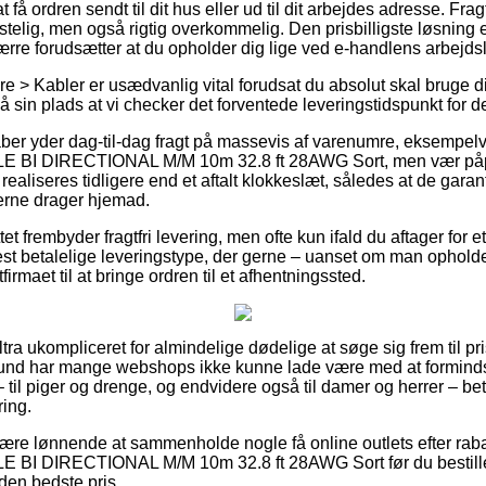
få ordren sendt til dit hus eller ud til dit arbejdes adresse. Fra
elig, men også rigtig overkommelig. Den prisbilligste løsning er
rre forudsætter at du opholder dig lige ved e-handlens arbejds
e > Kabler er usædvanlig vital forudsat du absolut skal bruge d
på sin plads at vi checker det forventede leveringstidspunkt for
kaber yder dag-til-dag fragt på massevis af varenumre, eksemp
 BI DIRECTIONAL M/M 10m 32.8 ft 28AWG Sort, men vær påpa
realiseres tidligere end et aftalt klokkeslæt, således at de garan
erne drager hjemad.
tet frembyder fragtfri levering, men ofte kun ifald du aftager for
 betalelige leveringstype, der gerne – uanset om man opholder
tfirmaet til at bringe ordren til et afhentningssted.
ltra ukompliceret for almindelige dødelige at søge sig frem til pris
 grund har mange webshops ikke kunne lade være med at formind
 til piger og drenge, og endvidere også til damer og herrer – be
ring.
ære lønnende at sammenholde nogle få online outlets efter r
 BI DIRECTIONAL M/M 10m 32.8 ft 28AWG Sort før du bestiller
 den bedste pris.