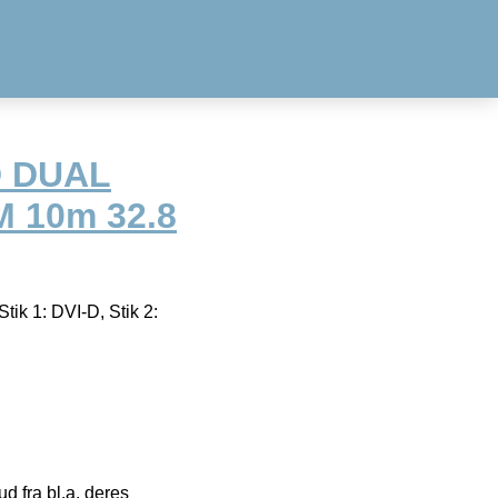
D DUAL
M 10m 32.8
 1: DVI-D, Stik 2:
 fra bl.a. deres