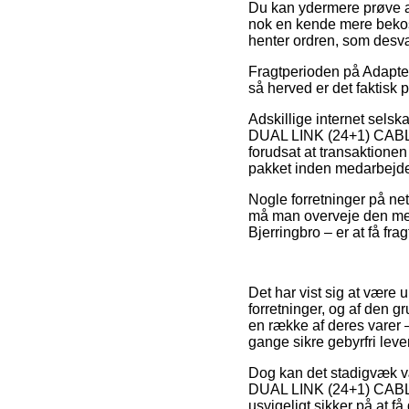
Du kan ydermere prøve at 
nok en kende mere bekost
henter ordren, som desvæ
Fragtperioden på Adapter
så herved er det faktisk 
Adskillige internet sels
DUAL LINK (24+1) CABLE
forudsat at transaktionen 
pakket inden medarbejd
Nogle forretninger på net
må man overveje den mest
Bjerringbro – er at få frag
Det har vist sig at være u
forretninger, og af den
en række af deres varer –
gange sikre gebyrfri leve
Dog kan det stadigvæk v
DUAL LINK (24+1) CABLE
usvigeligt sikker på at få