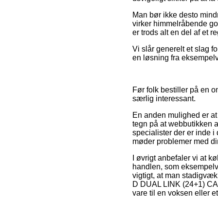
Man bør ikke desto mindr
virker himmelråbende god
er trods alt en del af et 
Vi slår generelt et slag 
en løsning fra eksempelvi
Før folk bestiller på en
særlig interessant.
En anden mulighed er at 
tegn på at webbutikken a
specialister der er inde
møder problemer med din
I øvrigt anbefaler vi at k
handlen, som eksempelvis
vigtigt, at man stadigvæ
D DUAL LINK (24+1) CAB
vare til en voksen eller e