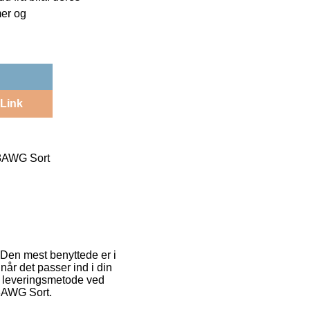
mer og
Link
8AWG Sort
. Den mest benyttede er i
når det passer ind i din
ge leveringsmetode ved
8AWG Sort.