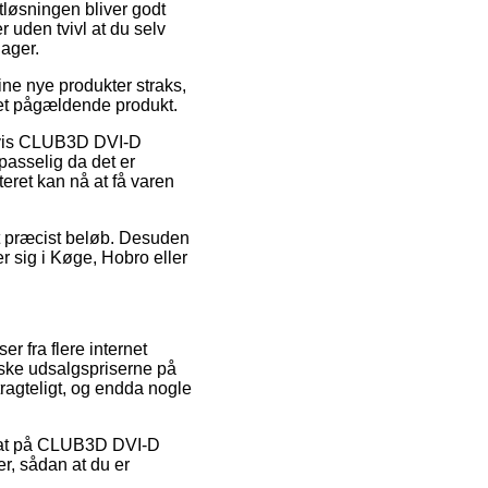
gtløsningen bliver godt
 uden tvivl at du selv
lager.
ine nye produkter straks,
 det pågældende produkt.
elvis CLUB3D DVI-D
sselig da det er
teret kan nå at få varen
 et præcist beløb. Desuden
 sig i Køge, Hobro eller
er fra flere internet
ske udsalgspriserne på
tragteligt, og endda nogle
abat på CLUB3D DVI-D
, sådan at du er