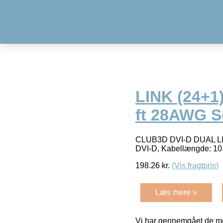
LINK (24+1
ft 28AWG S
CLUB3D DVI-D DUAL LINK
DVI-D, Kabellængde: 10 
198.26
kr.
(Vis fragtpris)
Læs mere »
Vi har gennemgået de mes