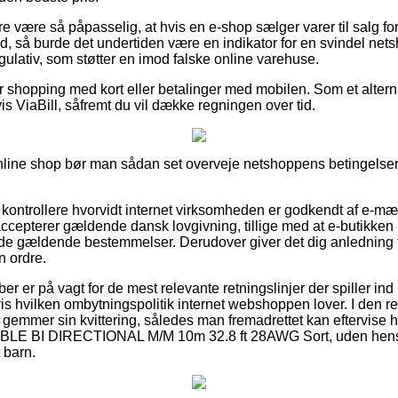
e være så påpasselig, at hvis en e-shop sælger varer til salg f
, så burde det undertiden være en indikator for en svindel nets
regulativ, som støtter en imod falske online varehuse.
for shopping med kort eller betalinger med mobilen. Som et altern
s ViaBill, såfremt du vil dække regningen over tid.
 online shop bør man sådan set overveje netshoppens betingelser,
kontrollere hvorvidt internet virksomheden er godkendt af e-mær
ccepterer gældende dansk lovgivning, tillige med at e-butikken 
 i de gældende bestemmelser. Derudover giver det dig anledning 
 ordre.
øber er på vagt for de mest relevante retningslinjer der spiller in
 hvilken ombytningspolitik internet webshoppen lover. I den re
k gemmer sin kvittering, således man fremadrettet kan eftervis
LE BI DIRECTIONAL M/M 10m 32.8 ft 28AWG Sort, uden hensy
t barn.