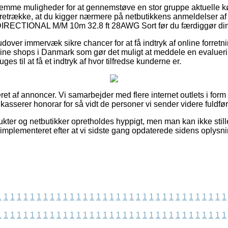
fornemme muligheder for at gennemstøve en stor gruppe aktuelle k
t foretrække, at du kigger nærmere på netbutikkens anmeldelse
IRECTIONAL M/M 10m 32.8 ft 28AWG Sort før du færdiggør din
over immervæk sikre chancer for at få indtryk af online forretn
line shops i Danmark som gør det muligt at meddele en evaluer
es til at få et indtryk af hvor tilfredse kunderne er.
et af annoncer. Vi samarbejder med flere internet outlets i form a
dkasserer honorar for så vidt de personer vi sender videre fuldføre
kter og netbutikker opretholdes hyppigt, men man kan ikke stille
 implementeret efter at vi sidste gang opdaterede sidens oplysni
1
1
1
1
1
1
1
1
1
1
1
1
1
1
1
1
1
1
1
1
1
1
1
1
1
1
1
1
1
1
1
1
1
1
1
1
1
1
1
1
1
1
1
1
1
1
1
1
1
1
1
1
1
1
1
1
1
1
1
1
1
1
1
1
1
1
1
1
1
1