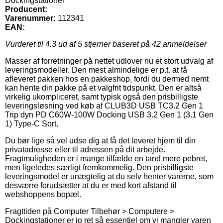
Dockingstationer
Producent:
Varenummer:
112341
EAN:
Vurderet til
4.3
ud af 5 stjerner baseret på
42
anmeldelser
Masser af forretninger på nettet udlover nu et stort udvalg af
leveringsmodeller. Den mest almindelige er p.t. at få
afleveret pakken hos en pakkeshop, fordi du dermed nemt
kan hente din pakke på et valgfrit tidspunkt. Den er altså
virkelig ukompliceret, samt typisk også den prisbilligste
leveringsløsning ved køb af CLUB3D USB TC3.2 Gen 1
Trip dyn PD C60W-100W Docking USB 3.2 Gen 1 (3.1 Gen
1) Type-C Sort.
Du bør lige så vel udse dig at få det leveret hjem til din
privatadresse eller til adressen på dit arbejde.
Fragtmuligheden er i mange tilfælde en tand mere pebret,
men ligeledes særligt fremkommelig. Den prisbilligste
leveringsmodel er unægtelig at du selv henter varerne, som
desværre forudsætter at du er med kort afstand til
webshoppens bopæl.
Fragttiden på Computer Tilbehør > Computere >
Dockingstationer er jo ret så essentiel om vi mangler varen