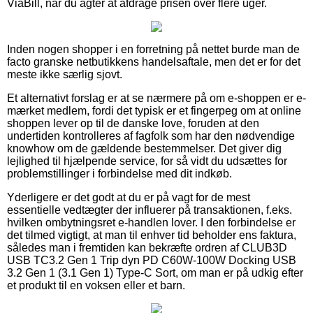
ViaBill, når du agter at afdrage prisen over flere uger.
Inden nogen shopper i en forretning på nettet burde man de
facto granske netbutikkens handelsaftale, men det er for det
meste ikke særlig sjovt.
Et alternativt forslag er at se nærmere på om e-shoppen er e-
mærket medlem, fordi det typisk er et fingerpeg om at online
shoppen lever op til de danske love, foruden at den
undertiden kontrolleres af fagfolk som har den nødvendige
knowhow om de gældende bestemmelser. Det giver dig
lejlighed til hjælpende service, for så vidt du udsættes for
problemstillinger i forbindelse med dit indkøb.
Yderligere er det godt at du er på vagt for de mest
essentielle vedtægter der influerer på transaktionen, f.eks.
hvilken ombytningsret e-handlen lover. I den forbindelse er
det tilmed vigtigt, at man til enhver tid beholder ens faktura,
således man i fremtiden kan bekræfte ordren af CLUB3D
USB TC3.2 Gen 1 Trip dyn PD C60W-100W Docking USB
3.2 Gen 1 (3.1 Gen 1) Type-C Sort, om man er på udkig efter
et produkt til en voksen eller et barn.