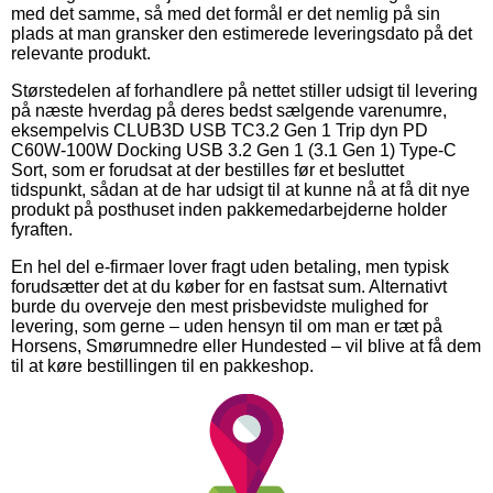
med det samme, så med det formål er det nemlig på sin
plads at man gransker den estimerede leveringsdato på det
relevante produkt.
Størstedelen af forhandlere på nettet stiller udsigt til levering
på næste hverdag på deres bedst sælgende varenumre,
eksempelvis CLUB3D USB TC3.2 Gen 1 Trip dyn PD
C60W-100W Docking USB 3.2 Gen 1 (3.1 Gen 1) Type-C
Sort, som er forudsat at der bestilles før et besluttet
tidspunkt, sådan at de har udsigt til at kunne nå at få dit nye
produkt på posthuset inden pakkemedarbejderne holder
fyraften.
En hel del e-firmaer lover fragt uden betaling, men typisk
forudsætter det at du køber for en fastsat sum. Alternativt
burde du overveje den mest prisbevidste mulighed for
levering, som gerne – uden hensyn til om man er tæt på
Horsens, Smørumnedre eller Hundested – vil blive at få dem
til at køre bestillingen til en pakkeshop.