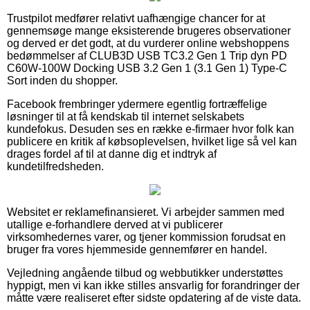
Trustpilot medfører relativt uafhængige chancer for at
gennemsøge mange eksisterende brugeres observationer
og derved er det godt, at du vurderer online webshoppens
bedømmelser af CLUB3D USB TC3.2 Gen 1 Trip dyn PD
C60W-100W Docking USB 3.2 Gen 1 (3.1 Gen 1) Type-C
Sort inden du shopper.
Facebook frembringer ydermere egentlig fortræffelige
løsninger til at få kendskab til internet selskabets
kundefokus. Desuden ses en række e-firmaer hvor folk kan
publicere en kritik af købsoplevelsen, hvilket lige så vel kan
drages fordel af til at danne dig et indtryk af
kundetilfredsheden.
Websitet er reklamefinansieret. Vi arbejder sammen med
utallige e-forhandlere derved at vi publicerer
virksomhedernes varer, og tjener kommission forudsat en
bruger fra vores hjemmeside gennemfører en handel.
Vejledning angående tilbud og webbutikker understøttes
hyppigt, men vi kan ikke stilles ansvarlig for forandringer der
måtte være realiseret efter sidste opdatering af de viste data.