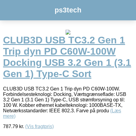
ps3tech
CLUB3D USB TC3.2 Gen 1
Trip dyn PD C60W-100W
Docking USB 3.2 Gen 1 (3.1
Gen 1) Type-C Sort
CLUB3D USB TC3.2 Gen 1 Trip dyn PD C60W-100W.
Forbindelsesteknologi: Docking, Værtsgrænseflade: USB
3.2 Gen 1 (3.1 Gen 1) Type-C, USB strømforsyning op til:
100 W. Kobber ethernet kabelteknologi: 1000BASE-TX,
Netværksstandarder: IEEE 802.3. Farve på produ
(Læs
mere)
787.79
kr.
(Vis fragtpris)