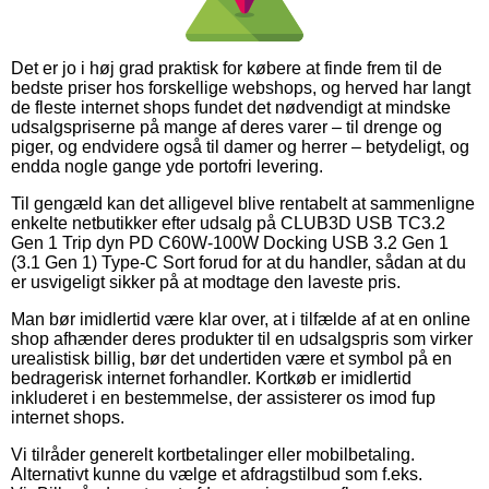
Det er jo i høj grad praktisk for købere at finde frem til de
bedste priser hos forskellige webshops, og herved har langt
de fleste internet shops fundet det nødvendigt at mindske
udsalgspriserne på mange af deres varer – til drenge og
piger, og endvidere også til damer og herrer – betydeligt, og
endda nogle gange yde portofri levering.
Til gengæld kan det alligevel blive rentabelt at sammenligne
enkelte netbutikker efter udsalg på CLUB3D USB TC3.2
Gen 1 Trip dyn PD C60W-100W Docking USB 3.2 Gen 1
(3.1 Gen 1) Type-C Sort forud for at du handler, sådan at du
er usvigeligt sikker på at modtage den laveste pris.
Man bør imidlertid være klar over, at i tilfælde af at en online
shop afhænder deres produkter til en udsalgspris som virker
urealistisk billig, bør det undertiden være et symbol på en
bedragerisk internet forhandler. Kortkøb er imidlertid
inkluderet i en bestemmelse, der assisterer os imod fup
internet shops.
Vi tilråder generelt kortbetalinger eller mobilbetaling.
Alternativt kunne du vælge et afdragstilbud som f.eks.