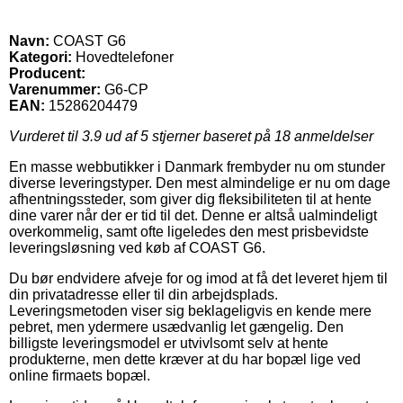
Navn:
COAST G6
Kategori:
Hovedtelefoner
Producent:
Varenummer:
G6-CP
EAN:
15286204479
Vurderet til
3.9
ud af 5 stjerner baseret på
18
anmeldelser
En masse webbutikker i Danmark frembyder nu om stunder
diverse leveringstyper. Den mest almindelige er nu om dage
afhentningssteder, som giver dig fleksibiliteten til at hente
dine varer når der er tid til det. Denne er altså ualmindeligt
overkommelig, samt ofte ligeledes den mest prisbevidste
leveringsløsning ved køb af COAST G6.
Du bør endvidere afveje for og imod at få det leveret hjem til
din privatadresse eller til din arbejdsplads.
Leveringsmetoden viser sig beklageligvis en kende mere
pebret, men ydermere usædvanlig let gængelig. Den
billigste leveringsmodel er utvivlsomt selv at hente
produkterne, men dette kræver at du har bopæl lige ved
online firmaets bopæl.