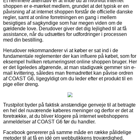
Et nemmere alternativ er at finde ud af hvorvidt internet
shoppen er e-mærket medlem, grundet at det typisk er en
påvisning af at internet shoppen forstår de officielle danske
regler, samt at online forretningen en gang i mellem
besigtiges af sagkyndige som har megen viden om de
gældende love. Derudover giver det dig lejlighed til at få
assistance, når du udsættes for udfordringer i processen
med din bestilling.
Herudover rekommanderer vi at køber er sat ind i de
fundamentale reglementer der kan influere på købet, som for
eksempel hvilken returneringsret online shoppen bruger. Her
er det ligeledes afgørende, at man stadigvæk gemmer sin e-
mail kvittering, således man fremadrettet kan påvise ordren
af COAST G6, ligegyldigt om du leder efter et produkt til en
pige eller dreng.
Trustpilot byder på faktisk anstændige genveje til at betragte
en hel del nuværende køberes meninger og derfor er det at
foretrække, at du bliver klogere på internet webshoppens
anmeldelser af COAST G6 før du handler.
Facebook genererer på samme måde en række pålidelige
metoder til at få en idé om webbutikkens troværdighed.