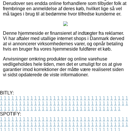
Derudover ses endda online forhandlere som tilbyder folk at
frembringe en anmeldelse af deres køb, hvilket lige så vel
må tages i brug til at bedømme hvor tilfredse kunderne er.
Denne hjemmeside er finansieret af indtægter fra reklamer.
Vi har aftaler med utallige internet shops i Danmark derved
at vi annoncerer virksomhedernes varer, og opnår betaling
hvis en bruger fra vores hjemmeside fuldfører et køb.
Anvisninger omkring produkter og online varehuse
vedligeholdes hele tiden, men det er umuligt for os at give
garantier imod korrektioner der måtte være realiseret siden
vi sidst opdaterede de viste informationer.
BITLY:
1
1
1
1
1
1
1
1
1
1
1
1
1
1
1
1
1
1
1
1
1
1
1
1
1
1
1
1
1
1
1
1
1
1
1
1
1
1
1
1
1
1
1
1
1
1
1
1
1
1
1
1
1
1
1
1
1
1
1
1
1
1
1
1
1
1
1
1
1
1
1
1
1
1
1
1
1
1
1
1
1
1
1
1
1
1
1
1
1
1
1
1
1
1
1
1
1
1
1
1
SPOTIFY:
1
1
1
1
1
1
1
1
1
1
1
1
1
1
1
1
1
1
1
1
1
1
1
1
1
1
1
1
1
1
1
1
1
1
1
1
1
1
1
1
1
1
1
1
1
1
1
1
1
1
1
1
1
1
1
1
1
1
1
1
1
1
1
1
1
1
1
1
1
1
1
1
1
1
1
1
1
1
1
1
1
1
1
1
1
1
1
1
1
1
1
1
1
1
1
1
1
1
1
1