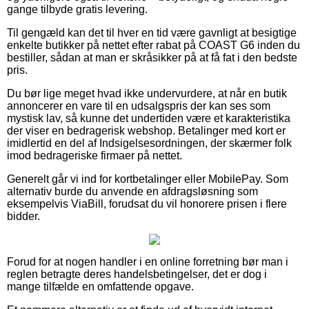
gange tilbyde gratis levering.
Til gengæld kan det til hver en tid være gavnligt at besigtige
enkelte butikker på nettet efter rabat på COAST G6 inden du
bestiller, sådan at man er skråsikker på at få fat i den bedste
pris.
Du bør lige meget hvad ikke undervurdere, at når en butik
annoncerer en vare til en udsalgspris der kan ses som
mystisk lav, så kunne det undertiden være et karakteristika
der viser en bedragerisk webshop. Betalinger med kort er
imidlertid en del af Indsigelsesordningen, der skærmer folk
imod bedrageriske firmaer på nettet.
Generelt går vi ind for kortbetalinger eller MobilePay. Som
alternativ burde du anvende en afdragsløsning som
eksempelvis ViaBill, forudsat du vil honorere prisen i flere
bidder.
Forud for at nogen handler i en online forretning bør man i
reglen betragte deres handelsbetingelser, det er dog i
mange tilfælde en omfattende opgave.