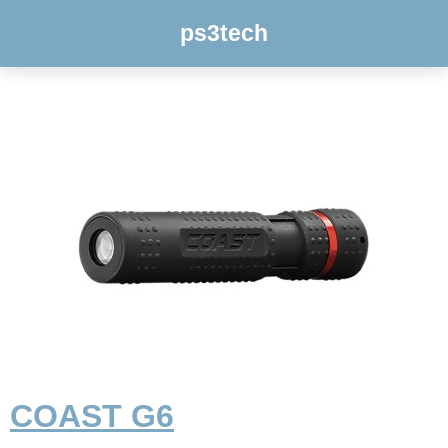
ps3tech
COAST G6