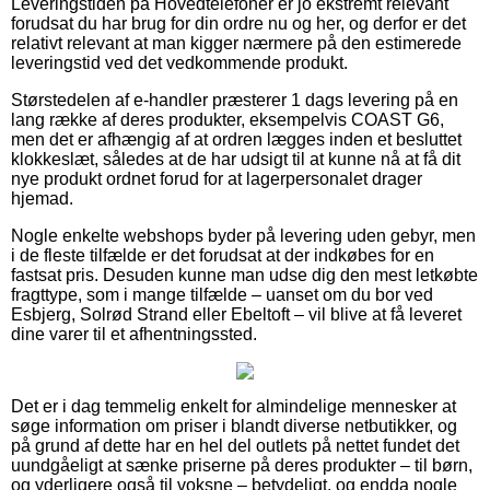
Leveringstiden på Hovedtelefoner er jo ekstremt relevant
forudsat du har brug for din ordre nu og her, og derfor er det
relativt relevant at man kigger nærmere på den estimerede
leveringstid ved det vedkommende produkt.
Størstedelen af e-handler præsterer 1 dags levering på en
lang række af deres produkter, eksempelvis COAST G6,
men det er afhængig af at ordren lægges inden et besluttet
klokkeslæt, således at de har udsigt til at kunne nå at få dit
nye produkt ordnet forud for at lagerpersonalet drager
hjemad.
Nogle enkelte webshops byder på levering uden gebyr, men
i de fleste tilfælde er det forudsat at der indkøbes for en
fastsat pris. Desuden kunne man udse dig den mest letkøbte
fragttype, som i mange tilfælde – uanset om du bor ved
Esbjerg, Solrød Strand eller Ebeltoft – vil blive at få leveret
dine varer til et afhentningssted.
Det er i dag temmelig enkelt for almindelige mennesker at
søge information om priser i blandt diverse netbutikker, og
på grund af dette har en hel del outlets på nettet fundet det
uundgåeligt at sænke priserne på deres produkter – til børn,
og yderligere også til voksne – betydeligt, og endda nogle