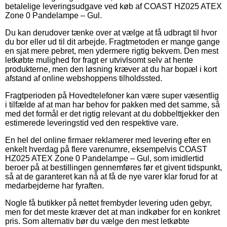
betalelige leveringsudgave ved køb af COAST HZ025 ATEX
Zone 0 Pandelampe – Gul.
Du kan derudover tænke over at vælge at få udbragt til hvor
du bor eller ud til dit arbejde. Fragtmetoden er mange gange
en sjat mere pebret, men ydermere rigtig bekvem. Den mest
letkøbte mulighed for fragt er utvivlsomt selv at hente
produkterne, men den løsning kræver at du har bopæl i kort
afstand af online webshoppens tilholdssted.
Fragtperioden på Hovedtelefoner kan være super væsentlig
i tilfælde af at man har behov for pakken med det samme, så
med det formål er det rigtig relevant at du dobbelttjekker den
estimerede leveringstid ved den respektive vare.
En hel del online firmaer reklamerer med levering efter en
enkelt hverdag på flere varenumre, eksempelvis COAST
HZ025 ATEX Zone 0 Pandelampe – Gul, som imidlertid
beroer på at bestillingen gennemføres før et givent tidspunkt,
så at de garanteret kan nå at få de nye varer klar forud for at
medarbejderne har fyraften.
Nogle få butikker på nettet frembyder levering uden gebyr,
men for det meste kræver det at man indkøber for en konkret
pris. Som alternativ bør du vælge den mest letkøbte