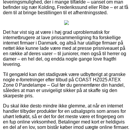
leveringsmulighed, der i mange tilfælde – uanset om man
befinder sig nær Kolding, Frederikssund eller Ribe – er at få
dem til at bringe bestillingen til et afhentningssted.
Det har vist sig at være i høj grad uproblematisk for
internetbrugere at lave prissammenligning fra forskellige
internet firmaer i Danmark, og altså har utallige firmaer på
nettet ikke kunne lade være med at presse prisniveauet på
en række af deres varer – til juniorer, men også til herrer og
damer – en hel del, og endda nogle gange love fragtfri
levering.
Til gengæld kan det stadigvæk være udbytterigt at granske
nogle e-forretninger efter tilbud på COAST HZ025 ATEX
Zone 0 Pandelampe – Gul før du gennemfører din handel,
således at man er usvigeligt sikker på at skaffe sig den
skarpeste pris.
Du skal ikke desto mindre ikke glemme, at når en internet
handler tilbyder produkter for en udsalgspris som anses for
uhørt letkøbt, så er det for det meste være et fingerpeg om
en fup online virksomhed. Betalinger med kort er heldigvis
en del af en lov, som bistår køber imod uægte online firmaer.