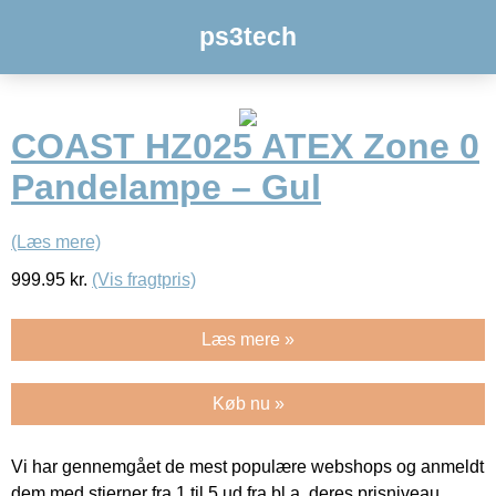
ps3tech
COAST HZ025 ATEX Zone 0
Pandelampe – Gul
(Læs mere)
999.95
kr.
(Vis fragtpris)
Læs mere »
Køb nu »
Vi har gennemgået de mest populære webshops og anmeldt
dem med stjerner fra 1 til 5 ud fra bl.a. deres prisniveau,