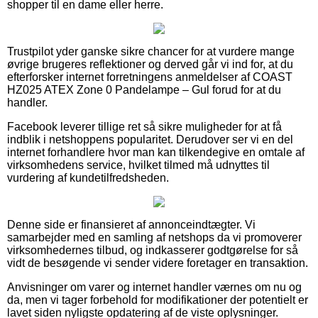
shopper til en dame eller herre.
Trustpilot yder ganske sikre chancer for at vurdere mange
øvrige brugeres reflektioner og derved går vi ind for, at du
efterforsker internet forretningens anmeldelser af COAST
HZ025 ATEX Zone 0 Pandelampe – Gul forud for at du
handler.
Facebook leverer tillige ret så sikre muligheder for at få
indblik i netshoppens popularitet. Derudover ser vi en del
internet forhandlere hvor man kan tilkendegive en omtale af
virksomhedens service, hvilket tilmed må udnyttes til
vurdering af kundetilfredsheden.
Denne side er finansieret af annonceindtægter. Vi
samarbejder med en samling af netshops da vi promoverer
virksomhedernes tilbud, og indkasserer godtgørelse for så
vidt de besøgende vi sender videre foretager en transaktion.
Anvisninger om varer og internet handler værnes om nu og
da, men vi tager forbehold for modifikationer der potentielt er
lavet siden nyligste opdatering af de viste oplysninger.