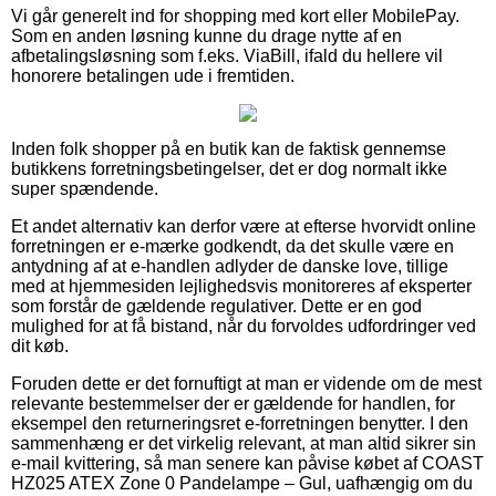
Vi går generelt ind for shopping med kort eller MobilePay.
Som en anden løsning kunne du drage nytte af en
afbetalingsløsning som f.eks. ViaBill, ifald du hellere vil
honorere betalingen ude i fremtiden.
Inden folk shopper på en butik kan de faktisk gennemse
butikkens forretningsbetingelser, det er dog normalt ikke
super spændende.
Et andet alternativ kan derfor være at efterse hvorvidt online
forretningen er e-mærke godkendt, da det skulle være en
antydning af at e-handlen adlyder de danske love, tillige
med at hjemmesiden lejlighedsvis monitoreres af eksperter
som forstår de gældende regulativer. Dette er en god
mulighed for at få bistand, når du forvoldes udfordringer ved
dit køb.
Foruden dette er det fornuftigt at man er vidende om de mest
relevante bestemmelser der er gældende for handlen, for
eksempel den returneringsret e-forretningen benytter. I den
sammenhæng er det virkelig relevant, at man altid sikrer sin
e-mail kvittering, så man senere kan påvise købet af COAST
HZ025 ATEX Zone 0 Pandelampe – Gul, uafhængig om du