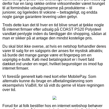
derfor har en lang række online virksomheder været tvunget
til at formindske udsalgspriserne på produkterne – til
juniorer, og ligeledes til voksne – betragteligt, og endda
nogle gange garantere levering uden gebyr.
Trods dette kan det til hver en tid blive smart at tjekke nogle
få internet firmaer efter udsalg på COAST PS20 Polysteel
vandtæt penlygte inden du færdiggør din shopping, sådan at
man er sikker på at antage den mindst kostelige pris.
Du skal blot ikke overse, at hvis en netshop forhandler deres
varer til salg for en salgspris der anses for mystisk attraktiv,
så burde det mange gange være et fingerpeg om en
uoprigtig e-butik. Køb med betalingskort er i hvert fald
dækket ind under en regel, hvilket begunstiger os imod fup
internet firmaer.
Vi foreslår generelt køb med kort eller MobilePay. Som
alternativ kunne du bruge en afbetalingsløsning som
eksempelvis ViaBill, for så vidt du gerne vil klare regningen
over tid.
Forud for at folk bestiller hos en internet webshop behøver