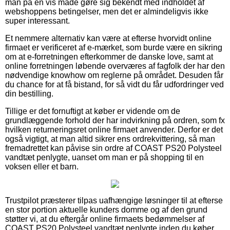
man på en vis måde gøre sig bekendt med indholdet af
webshoppens betingelser, men det er almindeligvis ikke
super interessant.
Et nemmere alternativ kan være at efterse hvorvidt online
firmaet er verificeret af e-mærket, som burde være en sikring
om at e-forretningen efterkommer de danske love, samt at
online forretningen løbende overværes af fagfolk der har den
nødvendige knowhow om reglerne på området. Desuden får
du chance for at få bistand, for så vidt du får udfordringer ved
din bestilling.
Tillige er det fornuftigt at køber er vidende om de
grundlæggende forhold der har indvirkning på ordren, som fx
hvilken returneringsret online firmaet anvender. Derfor er det
også vigtigt, at man altid sikrer ens ordrekvittering, så man
fremadrettet kan påvise sin ordre af COAST PS20 Polysteel
vandtæt penlygte, uanset om man er på shopping til en
voksen eller et barn.
Trustpilot præsterer tilpas uafhængige løsninger til at efterse
en stor portion aktuelle kunders domme og af den grund
støtter vi, at du eftergår online firmaets bedømmelser af
COAST PS20 Polysteel vandtæt penlygte inden du køber.