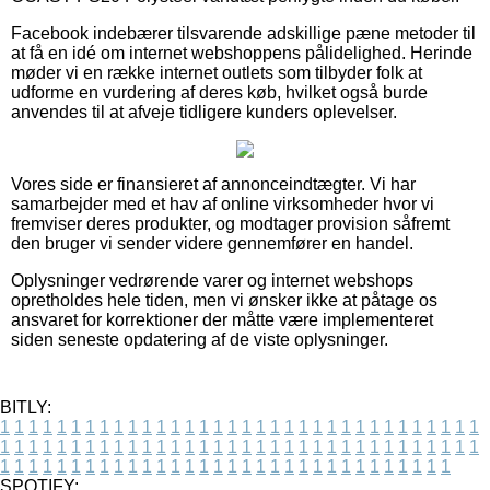
Facebook indebærer tilsvarende adskillige pæne metoder til
at få en idé om internet webshoppens pålidelighed. Herinde
møder vi en række internet outlets som tilbyder folk at
udforme en vurdering af deres køb, hvilket også burde
anvendes til at afveje tidligere kunders oplevelser.
Vores side er finansieret af annonceindtægter. Vi har
samarbejder med et hav af online virksomheder hvor vi
fremviser deres produkter, og modtager provision såfremt
den bruger vi sender videre gennemfører en handel.
Oplysninger vedrørende varer og internet webshops
opretholdes hele tiden, men vi ønsker ikke at påtage os
ansvaret for korrektioner der måtte være implementeret
siden seneste opdatering af de viste oplysninger.
BITLY:
1
1
1
1
1
1
1
1
1
1
1
1
1
1
1
1
1
1
1
1
1
1
1
1
1
1
1
1
1
1
1
1
1
1
1
1
1
1
1
1
1
1
1
1
1
1
1
1
1
1
1
1
1
1
1
1
1
1
1
1
1
1
1
1
1
1
1
1
1
1
1
1
1
1
1
1
1
1
1
1
1
1
1
1
1
1
1
1
1
1
1
1
1
1
1
1
1
1
1
1
SPOTIFY: