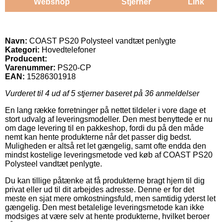
Webshop
Stjerner
Link
Navn:
COAST PS20 Polysteel vandtæt penlygte
Kategori:
Hovedtelefoner
Producent:
Varenummer:
PS20-CP
EAN:
15286301918
Vurderet til
4
ud af 5 stjerner baseret på
36
anmeldelser
En lang række forretninger på nettet tildeler i vore dage et
stort udvalg af leveringsmodeller. Den mest benyttede er nu
om dage levering til en pakkeshop, fordi du på den måde
nemt kan hente produkterne når det passer dig bedst.
Muligheden er altså ret let gængelig, samt ofte endda den
mindst kostelige leveringsmetode ved køb af COAST PS20
Polysteel vandtæt penlygte.
Du kan tillige påtænke at få produkterne bragt hjem til dig
privat eller ud til dit arbejdes adresse. Denne er for det
meste en sjat mere omkostningsfuld, men samtidig yderst let
gængelig. Den mest betalelige leveringsmetode kan ikke
modsiges at være selv at hente produkterne, hvilket beroer