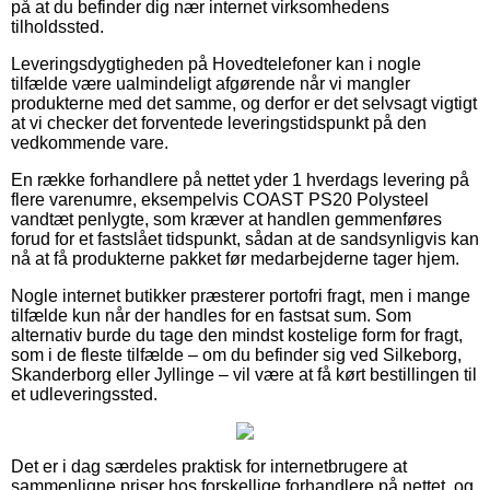
på at du befinder dig nær internet virksomhedens
tilholdssted.
Leveringsdygtigheden på Hovedtelefoner kan i nogle
tilfælde være ualmindeligt afgørende når vi mangler
produkterne med det samme, og derfor er det selvsagt vigtigt
at vi checker det forventede leveringstidspunkt på den
vedkommende vare.
En række forhandlere på nettet yder 1 hverdags levering på
flere varenumre, eksempelvis COAST PS20 Polysteel
vandtæt penlygte, som kræver at handlen gemmenføres
forud for et fastslået tidspunkt, sådan at de sandsynligvis kan
nå at få produkterne pakket før medarbejderne tager hjem.
Nogle internet butikker præsterer portofri fragt, men i mange
tilfælde kun når der handles for en fastsat sum. Som
alternativ burde du tage den mindst kostelige form for fragt,
som i de fleste tilfælde – om du befinder sig ved Silkeborg,
Skanderborg eller Jyllinge – vil være at få kørt bestillingen til
et udleveringssted.
Det er i dag særdeles praktisk for internetbrugere at
sammenligne priser hos forskellige forhandlere på nettet, og