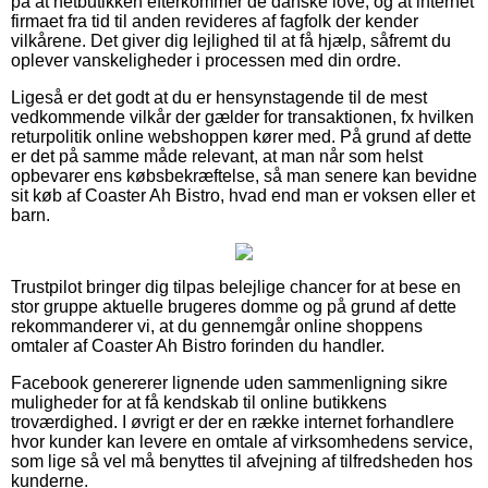
på at netbutikken efterkommer de danske love, og at internet
firmaet fra tid til anden revideres af fagfolk der kender
vilkårene. Det giver dig lejlighed til at få hjælp, såfremt du
oplever vanskeligheder i processen med din ordre.
Ligeså er det godt at du er hensynstagende til de mest
vedkommende vilkår der gælder for transaktionen, fx hvilken
returpolitik online webshoppen kører med. På grund af dette
er det på samme måde relevant, at man når som helst
opbevarer ens købsbekræftelse, så man senere kan bevidne
sit køb af Coaster Ah Bistro, hvad end man er voksen eller et
barn.
Trustpilot bringer dig tilpas belejlige chancer for at bese en
stor gruppe aktuelle brugeres domme og på grund af dette
rekommanderer vi, at du gennemgår online shoppens
omtaler af Coaster Ah Bistro forinden du handler.
Facebook genererer lignende uden sammenligning sikre
muligheder for at få kendskab til online butikkens
troværdighed. I øvrigt er der en række internet forhandlere
hvor kunder kan levere en omtale af virksomhedens service,
som lige så vel må benyttes til afvejning af tilfredsheden hos
kunderne.