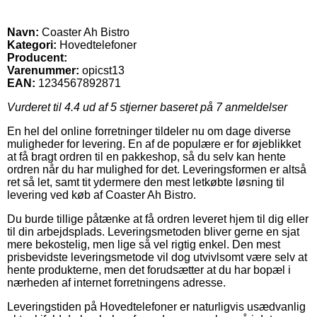
Navn:
Coaster Ah Bistro
Kategori:
Hovedtelefoner
Producent:
Varenummer:
opicst13
EAN:
1234567892871
Vurderet til
4.4
ud af 5 stjerner baseret på
7
anmeldelser
En hel del online forretninger tildeler nu om dage diverse
muligheder for levering. En af de populære er for øjeblikket
at få bragt ordren til en pakkeshop, så du selv kan hente
ordren når du har mulighed for det. Leveringsformen er altså
ret så let, samt tit ydermere den mest letkøbte løsning til
levering ved køb af Coaster Ah Bistro.
Du burde tillige påtænke at få ordren leveret hjem til dig eller
til din arbejdsplads. Leveringsmetoden bliver gerne en sjat
mere bekostelig, men lige så vel rigtig enkel. Den mest
prisbevidste leveringsmetode vil dog utvivlsomt være selv at
hente produkterne, men det forudsætter at du har bopæl i
nærheden af internet forretningens adresse.
Leveringstiden på Hovedtelefoner er naturligvis usædvanlig