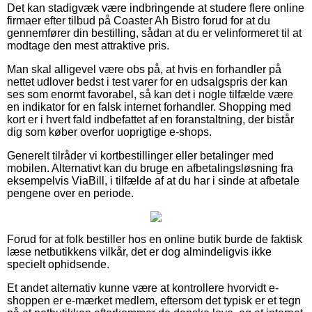
Det kan stadigvæk være indbringende at studere flere online
firmaer efter tilbud på Coaster Ah Bistro forud for at du
gennemfører din bestilling, sådan at du er velinformeret til at
modtage den mest attraktive pris.
Man skal alligevel være obs på, at hvis en forhandler på
nettet udlover bedst i test varer for en udsalgspris der kan
ses som enormt favorabel, så kan det i nogle tilfælde være
en indikator for en falsk internet forhandler. Shopping med
kort er i hvert fald indbefattet af en foranstaltning, der bistår
dig som køber overfor uoprigtige e-shops.
Generelt tilråder vi kortbestillinger eller betalinger med
mobilen. Alternativt kan du bruge en afbetalingsløsning fra
eksempelvis ViaBill, i tilfælde af at du har i sinde at afbetale
pengene over en periode.
Forud for at folk bestiller hos en online butik burde de faktisk
læse netbutikkens vilkår, det er dog almindeligvis ikke
specielt ophidsende.
Et andet alternativ kunne være at kontrollere hvorvidt e-
shoppen er e-mærket medlem, eftersom det typisk er et tegn