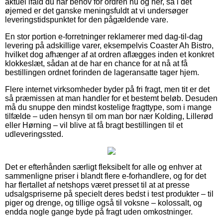
aktuel ifald du har behov for ordren nu og her, så i det
øjemed er det ganske meningsfuldt at vi undersøger
leveringstidspunktet for den pågældende vare.
En stor portion e-forretninger reklamerer med dag-til-dag
levering på adskillige varer, eksempelvis Coaster Ah Bistro,
hvilket dog afhænger af at ordren aflægges inden et konkret
klokkeslæt, sådan at de har en chance for at nå at få
bestillingen ordnet forinden de lageransatte tager hjem.
Flere internet virksomheder byder på fri fragt, men tit er det
så præmissen at man handler for et bestemt beløb. Desuden
må du snuppe den mindst kostelige fragttype, som i mange
tilfælde – uden hensyn til om man bor nær Kolding, Lillerød
eller Hørning – vil blive at få bragt bestillingen til et
udleveringssted.
Det er efterhånden særligt fleksibelt for alle og enhver at
sammenligne priser i blandt flere e-forhandlere, og for det
har flertallet af netshops været presset til at at presse
udsalgspriserne på specielt deres bedst i test produkter – til
piger og drenge, og tillige også til voksne – kolossalt, og
endda nogle gange byde på fragt uden omkostninger.