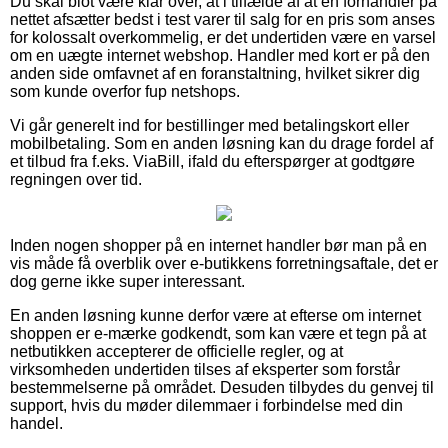
Du skal blot være klar over, at i tilfælde af at en forhandler på
nettet afsætter bedst i test varer til salg for en pris som anses
for kolossalt overkommelig, er det undertiden være en varsel
om en uægte internet webshop. Handler med kort er på den
anden side omfavnet af en foranstaltning, hvilket sikrer dig
som kunde overfor fup netshops.
Vi går generelt ind for bestillinger med betalingskort eller
mobilbetaling. Som en anden løsning kan du drage fordel af
et tilbud fra f.eks. ViaBill, ifald du efterspørger at godtgøre
regningen over tid.
Inden nogen shopper på en internet handler bør man på en
vis måde få overblik over e-butikkens forretningsaftale, det er
dog gerne ikke super interessant.
En anden løsning kunne derfor være at efterse om internet
shoppen er e-mærke godkendt, som kan være et tegn på at
netbutikken accepterer de officielle regler, og at
virksomheden undertiden tilses af eksperter som forstår
bestemmelserne på området. Desuden tilbydes du genvej til
support, hvis du møder dilemmaer i forbindelse med din
handel.