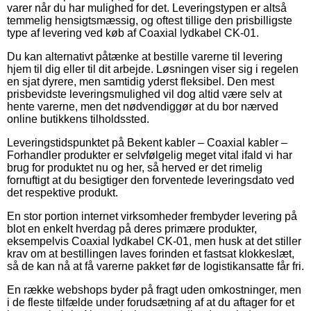
varer når du har mulighed for det. Leveringstypen er altså
temmelig hensigtsmæssig, og oftest tillige den prisbilligste
type af levering ved køb af Coaxial lydkabel CK-01.
Du kan alternativt påtænke at bestille varerne til levering
hjem til dig eller til dit arbejde. Løsningen viser sig i regelen
en sjat dyrere, men samtidig yderst fleksibel. Den mest
prisbevidste leveringsmulighed vil dog altid være selv at
hente varerne, men det nødvendiggør at du bor nærved
online butikkens tilholdssted.
Leveringstidspunktet på Bekent kabler – Coaxial kabler –
Forhandler produkter er selvfølgelig meget vital ifald vi har
brug for produktet nu og her, så herved er det rimelig
fornuftigt at du besigtiger den forventede leveringsdato ved
det respektive produkt.
En stor portion internet virksomheder frembyder levering på
blot en enkelt hverdag på deres primære produkter,
eksempelvis Coaxial lydkabel CK-01, men husk at det stiller
krav om at bestillingen laves forinden et fastsat klokkeslæt,
så de kan nå at få varerne pakket før de logistikansatte får fri.
En række webshops byder på fragt uden omkostninger, men
i de fleste tilfælde under forudsætning af at du aftager for et