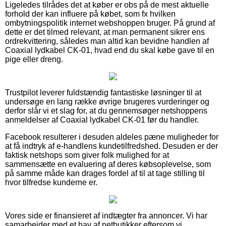
Ligeledes tilrådes det at køber er obs på de mest aktuelle
forhold der kan influere på købet, som fx hvilken
ombytningspolitik internet webshoppen bruger. På grund af
dette er det tilmed relevant, at man permanent sikrer ens
ordrekvittering, således man altid kan bevidne handlen af
Coaxial lydkabel CK-01, hvad end du skal købe gave til en
pige eller dreng.
Trustpilot leverer fuldstændig fantastiske løsninger til at
undersøge en lang række øvrige brugeres vurderinger og
derfor slår vi et slag for, at du gennemsøger netshoppens
anmeldelser af Coaxial lydkabel CK-01 før du handler.
Facebook resulterer i desuden aldeles pæne muligheder for
at få indtryk af e-handlens kundetilfredshed. Desuden er der
faktisk netshops som giver folk mulighed for at
sammensætte en evaluering af deres købsoplevelse, som
på samme måde kan drages fordel af til at tage stilling til
hvor tilfredse kunderne er.
Vores side er finansieret af indtægter fra annoncer. Vi har
samarbejder med et hav af netbutikker eftersom vi