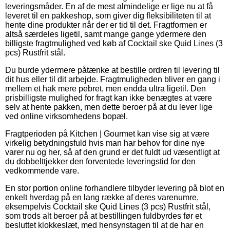
leveringsmåder. En af de mest almindelige er lige nu at få
leveret til en pakkeshop, som giver dig fleksibiliteten til at
hente dine produkter når der er tid til det. Fragtformen er
altså særdeles ligetil, samt mange gange ydermere den
billigste fragtmulighed ved køb af Cocktail ske Quid Lines (3
pcs) Rustfrit stål.
Du burde ydermere påtænke at bestille ordren til levering til
dit hus eller til dit arbejde. Fragtmuligheden bliver en gang i
mellem et hak mere pebret, men endda ultra ligetil. Den
prisbilligste mulighed for fragt kan ikke benægtes at være
selv at hente pakken, men dette beroer på at du lever lige
ved online virksomhedens bopæl.
Fragtperioden på Kitchen | Gourmet kan vise sig at være
virkelig betydningsfuld hvis man har behov for dine nye
varer nu og her, så af den grund er det fuldt ud væsentligt at
du dobbelttjekker den forventede leveringstid for den
vedkommende vare.
En stor portion online forhandlere tilbyder levering på blot en
enkelt hverdag på en lang række af deres varenumre,
eksempelvis Cocktail ske Quid Lines (3 pcs) Rustfrit stål,
som trods alt beroer på at bestillingen fuldbyrdes før et
besluttet klokkeslæt, med hensynstagen til at de har en