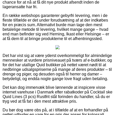
chance for at nå at få dit nye produkt afsendt inden de
lageransatte har fri.
En række webshops garanterer gebyrfri levering, men i de
fleste tilfælde er det under forudsætning af at der indkøbes
for en præcis sum. Alternativt burde man tage den mest
betalelige metode til levering, hvilket mange gange – hvad
end man befinder sig ved Herning, Ikast eller Helsinge – er
at få dem til at bringe produkterne til et afhentningssted.
Det har vist sig at være yderst overkommeligt for almindelige
mennesker at vurdere prisniveauet på tværs af e-butikker, og
for det har utallige Quid butikker på nettet været nødt til at
nedbringe udsalgspriserne på mange af deres produkter – til
drenge og piger, og desuden også til herrer og damer –
betydeligt, og endda nogle gange love fragt uden betaling.
Det kan dog immervæk blive lønnende at inspicere visse
internet varehuse i Danmark efter rabatkoder på Cocktail ske
Quid Lines (3 pcs) Rustfrit stål forinden du handler, så du er
tryg ved at få fat i den mest attraktive pris.
Du bør dog være obs på, at i tilfælde af at en forhandler på
nettet udbyder en vare for en pris der anses for kolossalt