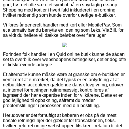
god, bør det ofte være et symbol på en snydagtig e-shop.
Shopping med kort er i hvert fald inkluderet i en ordning,
hvilket redder dig som kunde overfor uærlige e-butikker.
Vi foreslår generelt handler med kort eller MobilePay. Som
et alternativ bør du benytte en løsning som f.eks. ViaBill, for
så vidt du hellere vil dække beløbet over flere uger.
Forinden folk handler i en Quid online butik kunne de sådan
set få overblik over webshoppens betingelser, det er dog ofte
et tidskrævende arbejde.
Et alternativ kunne måske være at granske om e-butikken er
verificeret af e-mærket, da det typisk er en antydning af at
netbutikken accepterer gældende dansk lovgivning, udover
at internet forretningen rutinemæssigt kontrolleres af
fagmænd der har ekspertise inden for vilkårene. Dette er en
god lejlighed til opbakning, såfremt du møder
problemstillinger i processen med din bestilling.
Herudover er det fornuftigt at køberen er obs på de mest
basale retningslinjer der gælder for transaktionen, f.eks.
hvilken returret online webshoppen tilsikrer. I relation til det