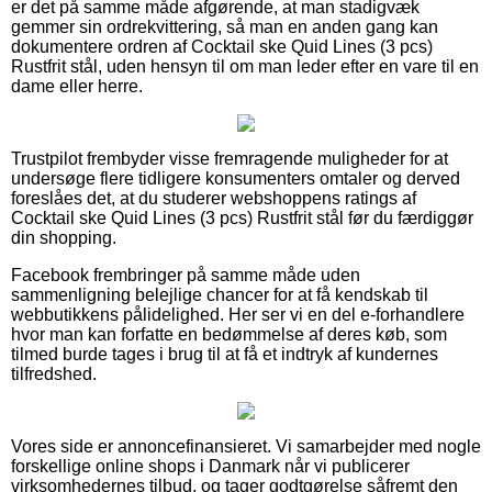
er det på samme måde afgørende, at man stadigvæk
gemmer sin ordrekvittering, så man en anden gang kan
dokumentere ordren af Cocktail ske Quid Lines (3 pcs)
Rustfrit stål, uden hensyn til om man leder efter en vare til en
dame eller herre.
Trustpilot frembyder visse fremragende muligheder for at
undersøge flere tidligere konsumenters omtaler og derved
foreslåes det, at du studerer webshoppens ratings af
Cocktail ske Quid Lines (3 pcs) Rustfrit stål før du færdiggør
din shopping.
Facebook frembringer på samme måde uden
sammenligning belejlige chancer for at få kendskab til
webbutikkens pålidelighed. Her ser vi en del e-forhandlere
hvor man kan forfatte en bedømmelse af deres køb, som
tilmed burde tages i brug til at få et indtryk af kundernes
tilfredshed.
Vores side er annoncefinansieret. Vi samarbejder med nogle
forskellige online shops i Danmark når vi publicerer
virksomhedernes tilbud, og tager godtgørelse såfremt den