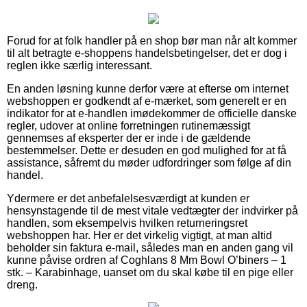
Forud for at folk handler på en shop bør man når alt kommer
til alt betragte e-shoppens handelsbetingelser, det er dog i
reglen ikke særlig interessant.
En anden løsning kunne derfor være at efterse om internet
webshoppen er godkendt af e-mærket, som generelt er en
indikator for at e-handlen imødekommer de officielle danske
regler, udover at online forretningen rutinemæssigt
gennemses af eksperter der er inde i de gældende
bestemmelser. Dette er desuden en god mulighed for at få
assistance, såfremt du møder udfordringer som følge af din
handel.
Ydermere er det anbefalelsesværdigt at kunden er
hensynstagende til de mest vitale vedtægter der indvirker på
handlen, som eksempelvis hvilken returneringsret
webshoppen har. Her er det virkelig vigtigt, at man altid
beholder sin faktura e-mail, således man en anden gang vil
kunne påvise ordren af Coghlans 8 Mm Bowl O’biners – 1
stk. – Karabinhage, uanset om du skal købe til en pige eller
dreng.