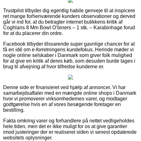
Trustpilot tilbyder dig egentlig habile genveje til at inspicere
ret mange forhenværende kunders observationer og derved
går vi ind for, at du betragter internet butikkens kritik af
Coghlans 8 Mm Bowl O’biners – 1 stk. – Karabinhage forud
for at du placerer din ordre.
Facebook tilbyder tilsvarende super gavnlige chancer for at
få en idé om e-forretningens kundefokus. Herinde møder vi
nogle online selskaber i Danmark som giver folk mulighed
for at give en kritik af deres køb, som desuden burde tages i
brug til afvejning af hvor tilfredse kunderne er.
Denne side er finansieret ved hjælp af annoncer. Vi har
samarbejdsaftaler med en mængde online shops i Danmark
hvor vi promoverer virksomhedernes varer, og modtager
godtgørelse hvis en af vores besøgende foretager en
bestilling.
Fakta omkring varer og forhandlere på nettet vedligeholdes
hele tiden, men det er ikke muligt for os at give garantier
imod justeringer der er realiseret siden vi senest opdaterede
websitets oplysninger.