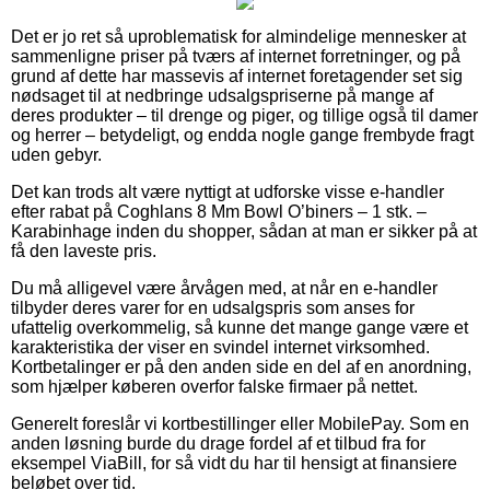
Det er jo ret så uproblematisk for almindelige mennesker at
sammenligne priser på tværs af internet forretninger, og på
grund af dette har massevis af internet foretagender set sig
nødsaget til at nedbringe udsalgspriserne på mange af
deres produkter – til drenge og piger, og tillige også til damer
og herrer – betydeligt, og endda nogle gange frembyde fragt
uden gebyr.
Det kan trods alt være nyttigt at udforske visse e-handler
efter rabat på Coghlans 8 Mm Bowl O’biners – 1 stk. –
Karabinhage inden du shopper, sådan at man er sikker på at
få den laveste pris.
Du må alligevel være årvågen med, at når en e-handler
tilbyder deres varer for en udsalgspris som anses for
ufattelig overkommelig, så kunne det mange gange være et
karakteristika der viser en svindel internet virksomhed.
Kortbetalinger er på den anden side en del af en anordning,
som hjælper køberen overfor falske firmaer på nettet.
Generelt foreslår vi kortbestillinger eller MobilePay. Som en
anden løsning burde du drage fordel af et tilbud fra for
eksempel ViaBill, for så vidt du har til hensigt at finansiere
beløbet over tid.