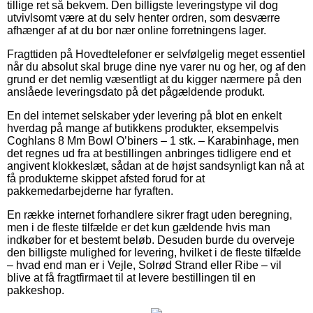
tillige ret så bekvem. Den billigste leveringstype vil dog
utvivlsomt være at du selv henter ordren, som desværre
afhænger af at du bor nær online forretningens lager.
Fragttiden på Hovedtelefoner er selvfølgelig meget essentiel
når du absolut skal bruge dine nye varer nu og her, og af den
grund er det nemlig væsentligt at du kigger nærmere på den
anslåede leveringsdato på det pågældende produkt.
En del internet selskaber yder levering på blot en enkelt
hverdag på mange af butikkens produkter, eksempelvis
Coghlans 8 Mm Bowl O’biners – 1 stk. – Karabinhage, men
det regnes ud fra at bestillingen anbringes tidligere end et
angivent klokkeslæt, sådan at de højst sandsynligt kan nå at
få produkterne skippet afsted forud for at
pakkemedarbejderne har fyraften.
En række internet forhandlere sikrer fragt uden beregning,
men i de fleste tilfælde er det kun gældende hvis man
indkøber for et bestemt beløb. Desuden burde du overveje
den billigste mulighed for levering, hvilket i de fleste tilfælde
– hvad end man er i Vejle, Solrød Strand eller Ribe – vil
blive at få fragtfirmaet til at levere bestillingen til en
pakkeshop.