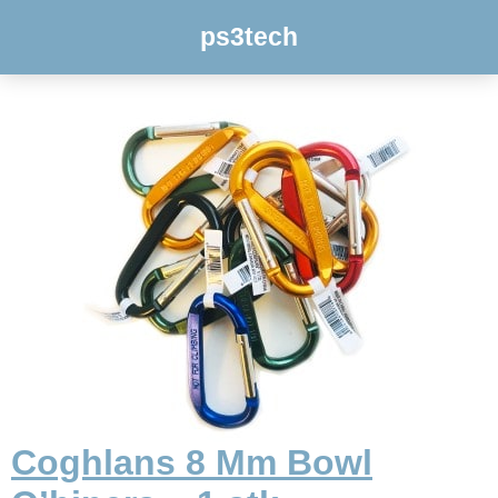
ps3tech
Coghlans 8 Mm Bowl