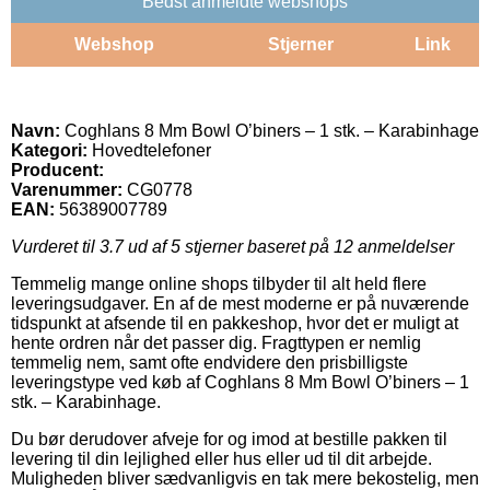
Bedst anmeldte webshops
Webshop
Stjerner
Link
Navn:
Coghlans 8 Mm Bowl O’biners – 1 stk. – Karabinhage
Kategori:
Hovedtelefoner
Producent:
Varenummer:
CG0778
EAN:
56389007789
Vurderet til
3.7
ud af 5 stjerner baseret på
12
anmeldelser
Temmelig mange online shops tilbyder til alt held flere
leveringsudgaver. En af de mest moderne er på nuværende
tidspunkt at afsende til en pakkeshop, hvor det er muligt at
hente ordren når det passer dig. Fragttypen er nemlig
temmelig nem, samt ofte endvidere den prisbilligste
leveringstype ved køb af Coghlans 8 Mm Bowl O’biners – 1
stk. – Karabinhage.
Du bør derudover afveje for og imod at bestille pakken til
levering til din lejlighed eller hus eller ud til dit arbejde.
Muligheden bliver sædvanligvis en tak mere bekostelig, men