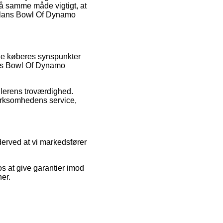
på samme måde vigtigt, at
ghlans Bowl Of Dynamo
rige køberes synspunkter
ans Bowl Of Dynamo
dlerens troværdighed.
virksomhedens service,
 derved at vi markedsfører
os at give garantier imod
er.