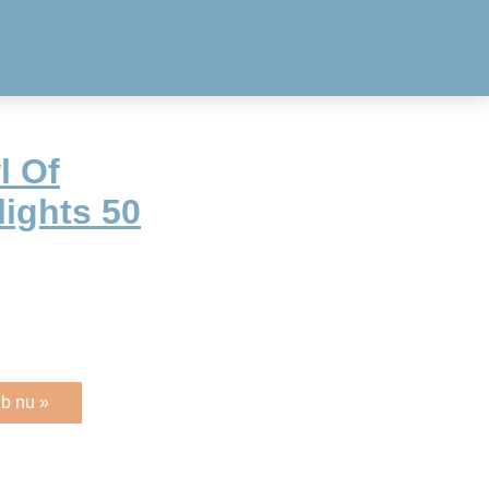
l Of
ights 50
b nu »