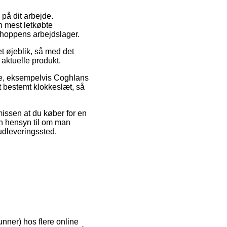
 på dit arbejde.
n mest letkøbte
-shoppens arbejdslager.
t øjeblik, så med det
 aktuelle produkt.
mre, eksempelvis Coghlans
t bestemt klokkeslæt, så
missen at du køber for en
en hensyn til om man
 udleveringssted.
unner) hos flere online