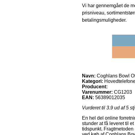
Vi har gennemgået de mes
prisniveau, sortimentstø
betalingsmuligheder.
Navn:
Coghlans Bowl Of
Kategori:
Hovedtelefone
Producent:
Varenummer:
CG1203
EAN:
56389012035
Vurderet til
3.9
ud af 5 st
En hel del online forretn
stunder at få leveret til 
tidspunkt. Fragtmetoden 
ved køb af Coghlans Bow