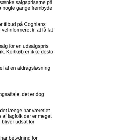
at sænke salgspriserne på
dda nogle gange frembyde
ter tilbud på Coghlans
linformeret til at få fat
salg for en udsalgspris
ik. Kortkøb er ikke desto
del af en afdragsløsning
ngsaftale, det er dog
m det længe har været et
s af fagfolk der er meget
bliver udsat for
 har betydning for