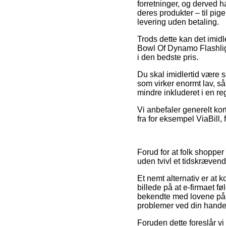
forretninger, og derved h
deres produkter – til pi
levering uden betaling.
Trods dette kan det imidl
Bowl Of Dynamo Flashlight
i den bedste pris.
Du skal imidlertid være s
som virker enormt lav, så
mindre inkluderet i en re
Vi anbefaler generelt kor
fra for eksempel ViaBill,
Forud for at folk shopper
uden tvivl et tidskrævend
Et nemt alternativ er at k
billede på at e-firmaet fø
bekendte med lovene på o
problemer ved din hande
Foruden dette foreslår vi