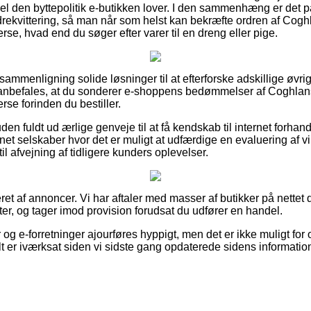
pel den byttepolitik e-butikken lover. I den sammenhæng er det 
drekvittering, så man når som helst kan bekræfte ordren af Co
rse, hvad end du søger efter varer til en dreng eller pige.
sammenligning solide løsninger til at efterforske adskillige øv
 anbefales, at du sonderer e-shoppens bedømmelser af Coghl
rse forinden du bestiller.
n fuldt ud ærlige genveje til at få kendskab til internet forhan
rnet selskaber hvor det er muligt at udfærdige en evaluering af 
il afvejning af tidligere kunders oplevelser.
ret af annoncer. Vi har aftaler med masser af butikker på nettet
r, og tager imod provision forudsat du udfører en handel.
og e-forretninger ajourføres hyppigt, men det er ikke muligt for 
t er iværksat siden vi sidste gang opdaterede sidens information