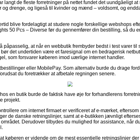
ar langt de fleste forretninger på nettet fundet det uundgåeligt 
ger og drenge, og ligeså til kvinder og mænd – voldsomt, og en
ertid blive fordelagtigt at studere nogle forskellige webshops ef
s 50 Pcs – Diverse før du gennemfører din bestilling, så du er ve
å påpasselig, at når en webbutik frembyder bedst i test varer til 
 bør det undertiden være et faresignal om en bedragerisk netbut
gel, som forsvarer køberen imod uærlige internet handler.
tbestillinger eller MobilePay. Som alternativ burde du drage for
 forudsat du foretrækker at afbetale regningen senere.
 hos en butik burde de faktisk have øje for forhandlerens forretni
e projekt.
ontrollere om internet firmaet er verificeret af e-mærket, efterso
lger de danske retningslinjer, samt at e-butikken jævnligt efterse
mrådet. Derudover tilbydes du mulighed for assistance, når du 
l.
 at køberen er vidende om de mest essentielle retningslinjer der