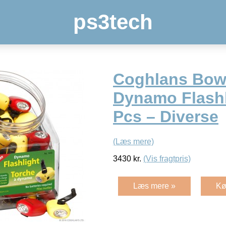
ps3tech
Coghlans Bow
Dynamo Flashl
Pcs – Diverse
(Læs mere)
3430
kr.
(Vis fragtpris)
Læs mere »
Kø