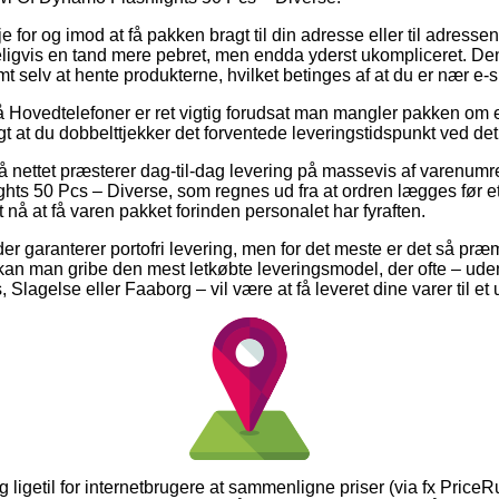
for og imod at få pakken bragt til din adresse eller til adressen
ligvis en tand mere pebret, men endda yderst ukompliceret. De
mt selv at hente produkterne, hvilket betinges af at du er nær e
Hovedtelefoner er ret vigtig forudsat man mangler pakken om e
gt at du dobbelttjekker det forventede leveringstidspunkt ved det
på nettet præsterer dag-til-dag levering på massevis af varenu
ts 50 Pcs – Diverse, som regnes ud fra at ordren lægges før e
t nå at få varen pakket forinden personalet har fyraften.
er garanterer portofri levering, men for det meste er det så præ
 kan man gribe den mest letkøbte leveringsmodel, der ofte – ud
 Slagelse eller Faaborg – vil være at få leveret dine varer til et
 ligetil for internetbrugere at sammenligne priser (via fx PriceR