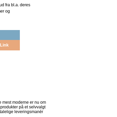
 fra bl.a. deres
mer og
Link
f de mest moderne er nu om
 produkter på et selvvalgt
etalelige leveringsmanér