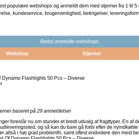
t populære webshops og anmeldt dem med stjerner fra 1 til 5 ud
rrelse, kundeservice, brugervenlighed, betingelser, leveringsfor
Bedst anmeldte webshops
Webshop
Stjerner
 Dynamo Flashlights 50 Pcs – Diverse
r
jerner baseret på
29
anmeldelser
inger foreslår nu om stunder et bredt udvalg af fragttyper. En a
et udleveringssted, og så kan du bare gå forbi efter de nyindkøbte
er altså i høj grad problemfri, samt oftest endvidere den mest b
l Of Dynamo Flashlights 50 Pcs – Diverse.