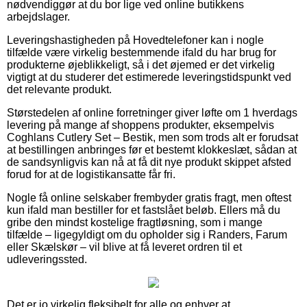
nødvendiggør at du bor lige ved online butikkens
arbejdslager.
Leveringshastigheden på Hovedtelefoner kan i nogle
tilfælde være virkelig bestemmende ifald du har brug for
produkterne øjeblikkeligt, så i det øjemed er det virkelig
vigtigt at du studerer det estimerede leveringstidspunkt ved
det relevante produkt.
Størstedelen af online forretninger giver løfte om 1 hverdags
levering på mange af shoppens produkter, eksempelvis
Coghlans Cutlery Set – Bestik, men som trods alt er forudsat
at bestillingen anbringes før et bestemt klokkeslæt, sådan at
de sandsynligvis kan nå at få dit nye produkt skippet afsted
forud for at de logistikansatte får fri.
Nogle få online selskaber frembyder gratis fragt, men oftest
kun ifald man bestiller for et fastslået beløb. Ellers må du
gribe den mindst kostelige fragtløsning, som i mange
tilfælde – ligegyldigt om du opholder sig i Randers, Farum
eller Skælskør – vil blive at få leveret ordren til et
udleveringssted.
Det er jo virkelig fleksibelt for alle og enhver at