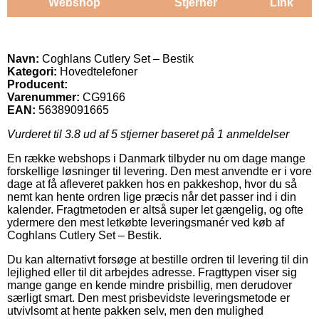
Webshop
Stjerner
Link
Navn:
Coghlans Cutlery Set – Bestik
Kategori:
Hovedtelefoner
Producent:
Varenummer:
CG9166
EAN:
56389091665
Vurderet til
3.8
ud af 5 stjerner baseret på
1
anmeldelser
En række webshops i Danmark tilbyder nu om dage mange
forskellige løsninger til levering. Den mest anvendte er i vore
dage at få afleveret pakken hos en pakkeshop, hvor du så
nemt kan hente ordren lige præcis når det passer ind i din
kalender. Fragtmetoden er altså super let gængelig, og ofte
ydermere den mest letkøbte leveringsmanér ved køb af
Coghlans Cutlery Set – Bestik.
Du kan alternativt forsøge at bestille ordren til levering til din
lejlighed eller til dit arbejdes adresse. Fragttypen viser sig
mange gange en kende mindre prisbillig, men derudover
særligt smart. Den mest prisbevidste leveringsmetode er
utvivlsomt at hente pakken selv, men den mulighed