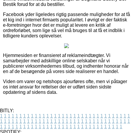
Bestik forud for at du bestiller.
Facebook yder ligeledes rigtig passende muligheder for at få
et kig ind i internet firmaets popularitet. I øvrigt er der faktisk
e-forretninger hvor det er muligt at levere en kritik af
ordreforløbet, som lige så vel må bruges til at få et indblik i
tidligere kunders oplevelser.
Hjemmesiden er finansieret af reklameindtægter. Vi
samarbejder med adskillige online selskaber når vi
publicerer virksomhedernes tilbud, og indhenter honorar når
en af de besøgende på vores side realiserer en handel.
Viden om varer og netshops ajourføres ofte, men vi påtager
os intet ansvar for rettelser der er udført siden sidste
opdatering af sidens data.
BITLY:
1
1
1
1
1
1
1
1
1
1
1
1
1
1
1
1
1
1
1
1
1
1
1
1
1
1
1
1
1
1
1
1
1
1
1
1
1
1
1
1
1
1
1
1
1
1
1
1
1
1
1
1
1
1
1
1
1
1
1
1
1
1
1
1
1
1
1
1
1
1
1
1
1
1
1
1
1
1
1
1
1
1
1
1
1
1
1
1
1
1
1
1
1
1
1
1
1
1
1
1
SPOTIFY: