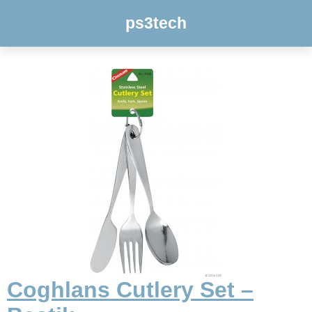
ps3tech
Coghlans Cutlery Set –