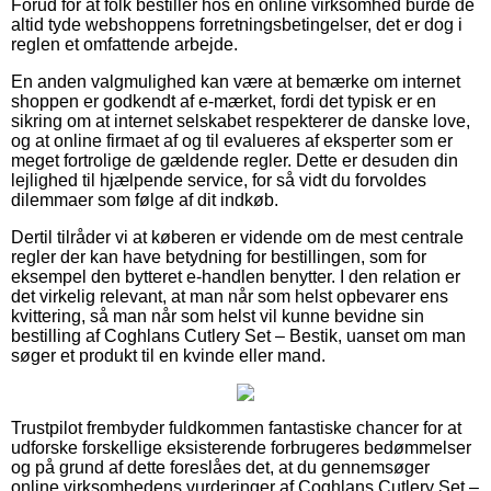
Forud for at folk bestiller hos en online virksomhed burde de
altid tyde webshoppens forretningsbetingelser, det er dog i
reglen et omfattende arbejde.
En anden valgmulighed kan være at bemærke om internet
shoppen er godkendt af e-mærket, fordi det typisk er en
sikring om at internet selskabet respekterer de danske love,
og at online firmaet af og til evalueres af eksperter som er
meget fortrolige de gældende regler. Dette er desuden din
lejlighed til hjælpende service, for så vidt du forvoldes
dilemmaer som følge af dit indkøb.
Dertil tilråder vi at køberen er vidende om de mest centrale
regler der kan have betydning for bestillingen, som for
eksempel den bytteret e-handlen benytter. I den relation er
det virkelig relevant, at man når som helst opbevarer ens
kvittering, så man når som helst vil kunne bevidne sin
bestilling af Coghlans Cutlery Set – Bestik, uanset om man
søger et produkt til en kvinde eller mand.
Trustpilot frembyder fuldkommen fantastiske chancer for at
udforske forskellige eksisterende forbrugeres bedømmelser
og på grund af dette foreslåes det, at du gennemsøger
online virksomhedens vurderinger af Coghlans Cutlery Set –