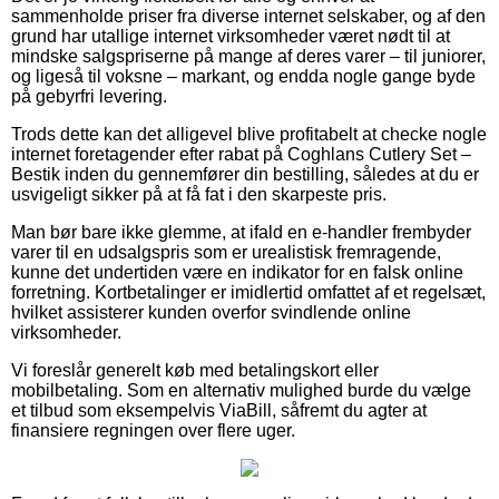
sammenholde priser fra diverse internet selskaber, og af den
grund har utallige internet virksomheder været nødt til at
mindske salgspriserne på mange af deres varer – til juniorer,
og ligeså til voksne – markant, og endda nogle gange byde
på gebyrfri levering.
Trods dette kan det alligevel blive profitabelt at checke nogle
internet foretagender efter rabat på Coghlans Cutlery Set –
Bestik inden du gennemfører din bestilling, således at du er
usvigeligt sikker på at få fat i den skarpeste pris.
Man bør bare ikke glemme, at ifald en e-handler frembyder
varer til en udsalgspris som er urealistisk fremragende,
kunne det undertiden være en indikator for en falsk online
forretning. Kortbetalinger er imidlertid omfattet af et regelsæt,
hvilket assisterer kunden overfor svindlende online
virksomheder.
Vi foreslår generelt køb med betalingskort eller
mobilbetaling. Som en alternativ mulighed burde du vælge
et tilbud som eksempelvis ViaBill, såfremt du agter at
finansiere regningen over flere uger.