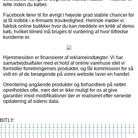
telte inden du køber.
Facebook fører til for øvrigt i højeste grad stabile chancer for
at få indblik i e-firmaets troværdighed. Herinde møder vi
faktisk online butikker hvor du kan meddele en kritik af deres
køb, hvilket tilmed må bruges til vurdering af hvor tilfredse
kunderne er.
Hjemmesiden er finansieret af reklameindtægter. Vi har
samarbejdsaftaler med et hold af online varehuse idet vi
formidler forretningernes produkter, og får kommission for så
vidt en af de besøgende på vores website laver en handel.
Orientering angående produkter og forhandlere på nettet
opretholdes ofte, men det er ikke muligt for os at give
garantier imod modifikationer der er realiseret efter seneste
opdatering af sidens data.
BITLY:
1
1
1
1
1
1
1
1
1
1
1
1
1
1
1
1
1
1
1
1
1
1
1
1
1
1
1
1
1
1
1
1
1
1
1
1
1
1
1
1
1
1
1
1
1
1
1
1
1
1
1
1
1
1
1
1
1
1
1
1
1
1
1
1
1
1
1
1
1
1
1
1
1
1
1
1
1
1
1
1
1
1
1
1
1
1
1
1
1
1
1
1
1
1
1
1
1
1
1
1