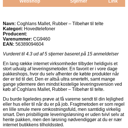
Webshop
Stjerner
Link
Navn:
Coghlans Mallet, Rubber – Tilbehør til telte
Kategori:
Hovedtelefoner
Producent:
Varenummer:
CG9460
EAN:
56389094604
Vurderet til
4.3
ud af 5 stjerner baseret på
15
anmeldelser
En lang række internet virksomheder tilbyder heldigvis et
stort udvalg af leveringsmetoder. En favorit er i vore dage
pakkeshops, hvor du selv afhenter de købte produkter når
der er tid til det. Den er altså ultra smertefri, samt mange
gange ydermere den mindst kostelige leveringsversion ved
køb af Coghlans Mallet, Rubber – Tilbehør til telte.
Du burde ligeledes prøve at få varerne sendt til din lejlighed
eller hus eller til når du er på job. Fragtmetoden er som regel
en lille smule mere omkostningsfuld, men samtidig virkelig
smart. Den prisbilligste leveringsløsning er uden tvivl selv at
hente pakken, men den løsning nødvendiggør at du er nær
internet butikkens tilholdssted.