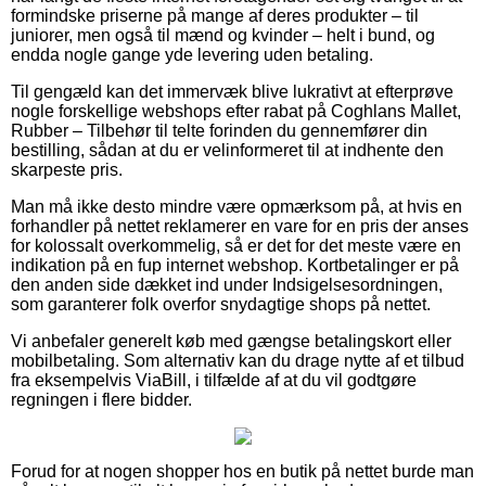
formindske priserne på mange af deres produkter – til
juniorer, men også til mænd og kvinder – helt i bund, og
endda nogle gange yde levering uden betaling.
Til gengæld kan det immervæk blive lukrativt at efterprøve
nogle forskellige webshops efter rabat på Coghlans Mallet,
Rubber – Tilbehør til telte forinden du gennemfører din
bestilling, sådan at du er velinformeret til at indhente den
skarpeste pris.
Man må ikke desto mindre være opmærksom på, at hvis en
forhandler på nettet reklamerer en vare for en pris der anses
for kolossalt overkommelig, så er det for det meste være en
indikation på en fup internet webshop. Kortbetalinger er på
den anden side dækket ind under Indsigelsesordningen,
som garanterer folk overfor snydagtige shops på nettet.
Vi anbefaler generelt køb med gængse betalingskort eller
mobilbetaling. Som alternativ kan du drage nytte af et tilbud
fra eksempelvis ViaBill, i tilfælde af at du vil godtgøre
regningen i flere bidder.
Forud for at nogen shopper hos en butik på nettet burde man