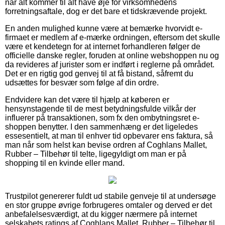
når alt kommer til alt have øje for virksomhedens
forretningsaftale, dog er det bare et tidskrævende projekt.
En anden mulighed kunne være at bemærke hvorvidt e-
firmaet er medlem af e-mærke ordningen, eftersom det skulle
være et kendetegn for at internet forhandleren følger de
officielle danske regler, foruden at online webshoppen nu og
da revideres af jurister som er indført i reglerne på området.
Det er en rigtig god genvej til at få bistand, såfremt du
udsættes for besvær som følge af din ordre.
Endvidere kan det være til hjælp at køberen er
hensynstagende til de mest betydningsfulde vilkår der
influerer på transaktionen, som fx den ombytningsret e-
shoppen benytter. I den sammenhæng er det ligeledes
essesentielt, at man til enhver tid opbevarer ens faktura, så
man når som helst kan bevise ordren af Coghlans Mallet,
Rubber – Tilbehør til telte, ligegyldigt om man er på
shopping til en kvinde eller mand.
Trustpilot genererer fuldt ud stabile genveje til at undersøge
en stor gruppe øvrige forbrugeres omtaler og derved er det
anbefalelsesværdigt, at du kigger nærmere på internet
selskabets ratings af Coghlans Mallet, Rubber – Tilbehør til