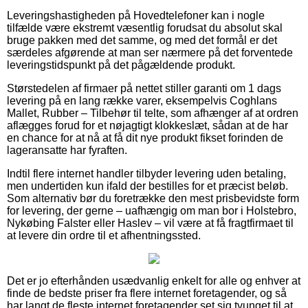
Leveringshastigheden på Hovedtelefoner kan i nogle
tilfælde være ekstremt væsentlig forudsat du absolut skal
bruge pakken med det samme, og med det formål er det
særdeles afgørende at man ser nærmere på det forventede
leveringstidspunkt på det pågældende produkt.
Størstedelen af firmaer på nettet stiller garanti om 1 dags
levering på en lang række varer, eksempelvis Coghlans
Mallet, Rubber – Tilbehør til telte, som afhænger af at ordren
aflægges forud for et nøjagtigt klokkeslæt, sådan at de har
en chance for at nå at få dit nye produkt fikset forinden de
lageransatte har fyraften.
Indtil flere internet handler tilbyder levering uden betaling,
men undertiden kun ifald der bestilles for et præcist beløb.
Som alternativ bør du foretrække den mest prisbevidste form
for levering, der gerne – uafhængig om man bor i Holstebro,
Nykøbing Falster eller Haslev – vil være at få fragtfirmaet til
at levere din ordre til et afhentningssted.
Det er jo efterhånden usædvanlig enkelt for alle og enhver at
finde de bedste priser fra flere internet foretagender, og så
har langt de fleste internet foretagender set sig tvunget til at