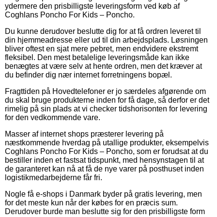
ydermere den prisbilligste leveringsform ved køb af
Coghlans Poncho For Kids – Poncho.
Du kunne derudover beslutte dig for at få ordren leveret til
din hjemmeadresse eller ud til din arbejdsplads. Løsningen
bliver oftest en sjat mere pebret, men endvidere ekstremt
fleksibel. Den mest betalelige leveringsmåde kan ikke
benægtes at være selv at hente ordren, men det kræver at
du befinder dig nær internet forretningens bopæl.
Fragttiden på Hovedtelefoner er jo særdeles afgørende om
du skal bruge produkterne inden for få dage, så derfor er det
rimelig på sin plads at vi checker tidshorisonten for levering
for den vedkommende vare.
Masser af internet shops præsterer levering på
næstkommende hverdag på utallige produkter, eksempelvis
Coghlans Poncho For Kids – Poncho, som er forudsat at du
bestiller inden et fastsat tidspunkt, med hensynstagen til at
de garanteret kan nå at få de nye varer på posthuset inden
logistikmedarbejderne får fri.
Nogle få e-shops i Danmark byder på gratis levering, men
for det meste kun når der købes for en præcis sum.
Derudover burde man beslutte sig for den prisbilligste form