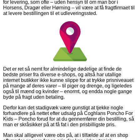
for levering, som ofte – uden hensyn til om man bor i
Horsens, Dragør eller Hørning – vil være at få fragtfirmaet til
at levere bestillingen til et udleveringssted.
Det er ret så nemt for almindelige dødelige at finde de
bedste priser fra diverse e-shops, og altså har utallige
internet butikker ikke kunne slippe for at trykke prisniveauet
på mange af deres varer – til piger og drenge, og ligeledes
også til mænd og kvinder – enormt, og endda nogle gange
byde på fragt uden betaling.
Derfor kan det stadigvæk være gunstigt at tjekke nogle
forhandlere på nettet efter udsalg på Coghlans Poncho For
Kids – Poncho forud for at du gennemfører din bestilling, så
man er skråsikker på at få fat i den prisbilligste pris.
Man skal alligevel være obs på, at i tilfælde af at en shop