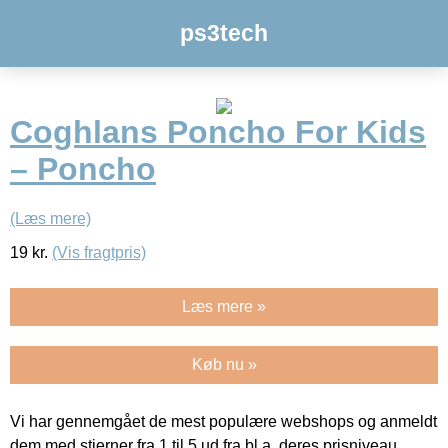
ps3tech
Coghlans Poncho For Kids
– Poncho
(Læs mere)
19
kr.
(Vis fragtpris)
Læs mere »
Køb nu »
Vi har gennemgået de mest populære webshops og anmeldt
dem med stjerner fra 1 til 5 ud fra bl.a. deres prisniveau,