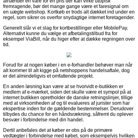
afhænder en vare for en pris der kan virke utopisk
fremragende, bør det mange gange være et faresignal om
en uægte webshop. Kortkøb er trods alt dækket ind under en
regel, som sikrer os overfor snydagtige internet foretagender.
Generelt slår vi et slag for kortbestillinger eller MobilePay.
Alternativt kunne du vælge et afbetalingstilbud fra for
eksempel ViaBill, når du higer efter at dække regningen over
tid.
Forud for at nogen køber i en e-forhandler behøver man når
alt kommer til alt kigge på netshoppens handelsaftale, dog
er det almindeligvis et omfattende projekt.
En anden løsning kan være at se hvorvidt e-butikken er
medlem af e-mærket, siden det skulle være et sympol på at
internet butikken opretholder de danske retningslinjer, tillige
med at virksomheden af og til evalueres af jurister som har
ekspertise inden for de gældende bestemmelser. Derudover
tilbydes du chance for en håndsrækning, såfremt du oplever
besvær i forbindelse med din handel.
Dertil anbefales det at køber er obs på de primære
vedtægter i forbindelse med købet, som eksempelvis hvilken