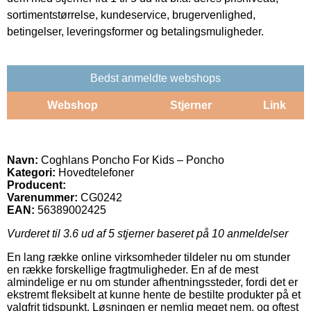
sortimentstørrelse, kundeservice, brugervenlighed,
betingelser, leveringsformer og betalingsmuligheder.
Bedst anmeldte webshops
Webshop
Stjerner
Link
Navn:
Coghlans Poncho For Kids – Poncho
Kategori:
Hovedtelefoner
Producent:
Varenummer:
CG0242
EAN:
56389002425
Vurderet til
3.6
ud af 5 stjerner baseret på
10
anmeldelser
En lang række online virksomheder tildeler nu om stunder
en række forskellige fragtmuligheder. En af de mest
almindelige er nu om stunder afhentningssteder, fordi det er
ekstremt fleksibelt at kunne hente de bestilte produkter på et
valgfrit tidspunkt. Løsningen er nemlig meget nem, og oftest