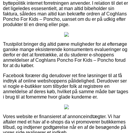
byttepolitik internet forretningen anvender. I relation til det er
det ligeledes essesentielt, at man altid bibeholder sin
faktura, således man altid kan bekræfte ordren af Coghlans
Poncho For Kids – Poncho, uanset om du er på udkig efter
produkter til en dreng eller pige.
Trustpilot bringer dig altid pæne muligheder for at eftersøge
ganske mange eksisterende konsumenters evalueringer og
derfor er det at foretrække, at du studerer e-shoppens
anmeldelser af Coghlans Poncho For Kids – Poncho forud
for at du køber.
Facebook forærer dig derudover ret fine løsninger til at få
indtryk af online webshoppens pålidelighed. Derudover ser
vi nogle e-butikker som tilbyder folk at registrere en
anmeldelse af deres køb, hvilket på samme måde bør tages
i brug til at fornemme hvor glade kunderne er.
Vores website er finansieret af annonceindtægter. Vi har
aftaler med et hav af e-shops da vi promoverer butikkernes
tilbud, og indtjener godtgørelse når en af de besøgende på
vores side realiserer et indkøb.