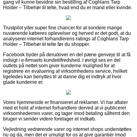
gang vil kunne bevidne sin bestilling af Coghlans Tarp
Holder – Tilbehør til telte, hvad end du er mand eller kvinde.
Trustpilot yder super fine chancer for at sondere mange
nuværende køberes oplevelser og herved er det godt, at du
analyserer internet forhandlerens ratings af Coghlans Tarp
Holder – Tilbehør til telte før du shopper.
Facebook byder på derudover en del pæne genveje til at få
indsigt i e-firmaets kundetilfredshed. I øvrigt ses en del
outlets på nettet som giver kunderne mulighed for at
registrere en evaluering af virksomhedens service, hvilket
ligeledes kan benyttes til at danne dig et indtryk af hvor
glade kunderne er.
Vores hjemmeside er finansieret af reklamer. Vi har aftaler
med et hold af internet forhandlere derved at vi publicerer
virksomhedernes varer, og tager imod betaling såfremt den
bruger vi sender videre foretager et indkøb.
Vejledning vedrørende varer og internet shops understøttes
nu og da, men det er umuligt for os at give garantier imod