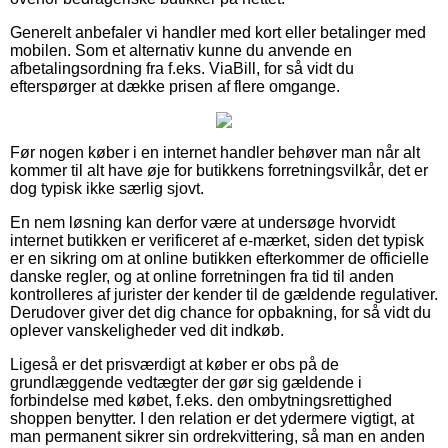
Generelt anbefaler vi handler med kort eller betalinger med
mobilen. Som et alternativ kunne du anvende en
afbetalingsordning fra f.eks. ViaBill, for så vidt du
efterspørger at dække prisen af flere omgange.
Før nogen køber i en internet handler behøver man når alt
kommer til alt have øje for butikkens forretningsvilkår, det er
dog typisk ikke særlig sjovt.
En nem løsning kan derfor være at undersøge hvorvidt
internet butikken er verificeret af e-mærket, siden det typisk
er en sikring om at online butikken efterkommer de officielle
danske regler, og at online forretningen fra tid til anden
kontrolleres af jurister der kender til de gældende regulativer.
Derudover giver det dig chance for opbakning, for så vidt du
oplever vanskeligheder ved dit indkøb.
Ligeså er det prisværdigt at køber er obs på de
grundlæggende vedtægter der gør sig gældende i
forbindelse med købet, f.eks. den ombytningsrettighed
shoppen benytter. I den relation er det ydermere vigtigt, at
man permanent sikrer sin ordrekvittering, så man en anden