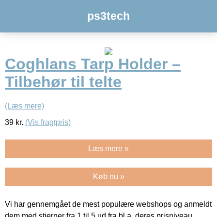
ps3tech
Coghlans Tarp Holder –
Tilbehør til telte
(Læs mere)
39
kr.
(Vis fragtpris)
Læs mere »
Køb nu »
Vi har gennemgået de mest populære webshops og anmeldt
dem med stjerner fra 1 til 5 ud fra bl.a. deres prisniveau,