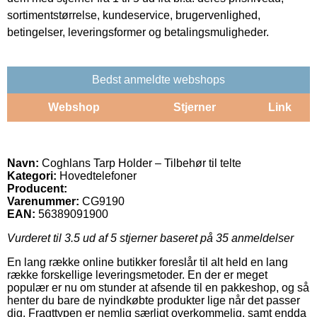
sortimentstørrelse, kundeservice, brugervenlighed,
betingelser, leveringsformer og betalingsmuligheder.
Bedst anmeldte webshops
Webshop
Stjerner
Link
Navn:
Coghlans Tarp Holder – Tilbehør til telte
Kategori:
Hovedtelefoner
Producent:
Varenummer:
CG9190
EAN:
56389091900
Vurderet til
3.5
ud af 5 stjerner baseret på
35
anmeldelser
En lang række online butikker foreslår til alt held en lang
række forskellige leveringsmetoder. En der er meget
populær er nu om stunder at afsende til en pakkeshop, og så
henter du bare de nyindkøbte produkter lige når det passer
dig. Fragttypen er nemlig særligt overkommelig, samt endda