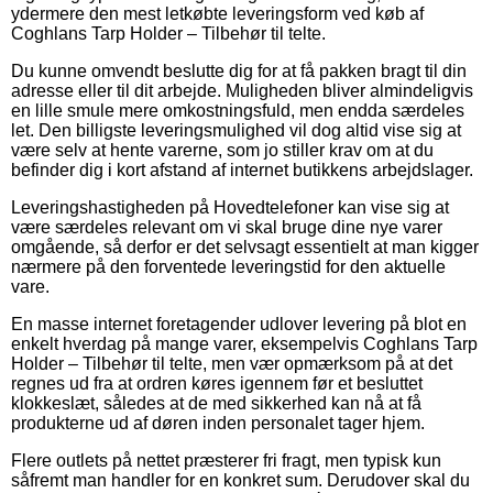
ydermere den mest letkøbte leveringsform ved køb af
Coghlans Tarp Holder – Tilbehør til telte.
Du kunne omvendt beslutte dig for at få pakken bragt til din
adresse eller til dit arbejde. Muligheden bliver almindeligvis
en lille smule mere omkostningsfuld, men endda særdeles
let. Den billigste leveringsmulighed vil dog altid vise sig at
være selv at hente varerne, som jo stiller krav om at du
befinder dig i kort afstand af internet butikkens arbejdslager.
Leveringshastigheden på Hovedtelefoner kan vise sig at
være særdeles relevant om vi skal bruge dine nye varer
omgående, så derfor er det selvsagt essentielt at man kigger
nærmere på den forventede leveringstid for den aktuelle
vare.
En masse internet foretagender udlover levering på blot en
enkelt hverdag på mange varer, eksempelvis Coghlans Tarp
Holder – Tilbehør til telte, men vær opmærksom på at det
regnes ud fra at ordren køres igennem før et besluttet
klokkeslæt, således at de med sikkerhed kan nå at få
produkterne ud af døren inden personalet tager hjem.
Flere outlets på nettet præsterer fri fragt, men typisk kun
såfremt man handler for en konkret sum. Derudover skal du