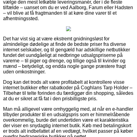
vælge den mest letkøbte leveringsmanér, der i de fleste
tilfælde – uanset om du er ved Aalborg, Farum eller Hadsten
– vil blive at få fragtmanden til at køre dine varer til et
afhentningssted.
Det har vist sig at være ekstremt gnidningsløst for
almindelige dødelige at finde de bedste priser fra diverse
internet selskaber, og til gengæld har adskillige netbutikker
fundet det uundgåeligt at nedbringe udsalgspriserne på
varerne – til piger og drenge, og tillige også til kvinder og
mænd – betydeligt, og endda nogle gange præstere fragt
uden omkostninger.
Dog kan det trods alt være profitabelt at kontrollere visse
internet butikker efter rabatkoder på Coghlans Tarp Holder –
Tilbehør til telte forinden du færdiggør din shopping, således
at du er sikret at få fat i den prisbilligste pris.
Man må alligevel være omhyggelig med, at når en e-handler
tilbyder produkter til en udsalgspris som er himmelråbende
overkommelig, burde det undertiden være et karakteristika
der viser en snydagtig internet butik. Køb med betalingskort
er trods alt indbefattet af en vedtægt, hvilket passer på køber
overfor bedrageriske butikker på nettet.