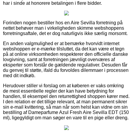
har i sinde at honorere betalingen i flere bidder.
Forinden nogen bestiller hos en Aire Sevilla forretning på
nettet behøver man i virkeligheden skimme webshoppens
forretningsaftale, det er dog naturligvis ikke særlig morsomt.
En anden valgmulighed er at bemærke hvorvidt internet
webshoppen er e-mærke tilsluttet, da det kan være et tegn
på at online virksomheden respekterer den officielle danske
lovgivning, samt at forretningen jævnligt overværes af
eksperter som forstår de gældende regulativer. Desuden får
du genvej til støtte, ifald du forvoldes dilemmaer i processen
med dit indkøb.
Herudover stiller vi forslag om at køberen er vaks omkring
de mest essentielle regler der kan have betydning for
handlen, til eksempel den returrettighed shoppen kører med.
I den relation er det tillige relevant, at man permanent sikrer
sin e-mail kvittering, så man når som helst kan vidne om sin
bestilling af Dameparfume Azul Fresh Aire Sevilla EDT (150
ml), ligegyldigt om man søger en vare til en pige eller dreng.