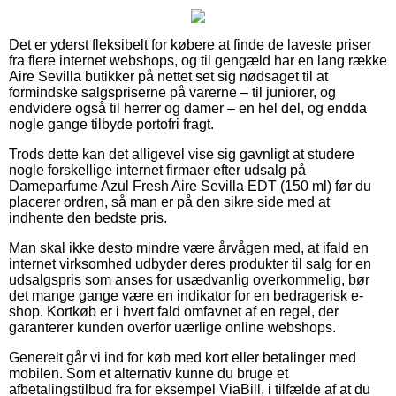
Det er yderst fleksibelt for købere at finde de laveste priser
fra flere internet webshops, og til gengæld har en lang række
Aire Sevilla butikker på nettet set sig nødsaget til at
formindske salgspriserne på varerne – til juniorer, og
endvidere også til herrer og damer – en hel del, og endda
nogle gange tilbyde portofri fragt.
Trods dette kan det alligevel vise sig gavnligt at studere
nogle forskellige internet firmaer efter udsalg på
Dameparfume Azul Fresh Aire Sevilla EDT (150 ml) før du
placerer ordren, så man er på den sikre side med at
indhente den bedste pris.
Man skal ikke desto mindre være årvågen med, at ifald en
internet virksomhed udbyder deres produkter til salg for en
udsalgspris som anses for usædvanlig overkommelig, bør
det mange gange være en indikator for en bedragerisk e-
shop. Kortkøb er i hvert fald omfavnet af en regel, der
garanterer kunden overfor uærlige online webshops.
Generelt går vi ind for køb med kort eller betalinger med
mobilen. Som et alternativ kunne du bruge et
afbetalingstilbud fra for eksempel ViaBill, i tilfælde af at du