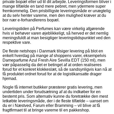
private bopæl eller ud til dit arbejde. Leveringsformen bliver i
mange tilfælde en tand mere pebret, men ydermere super
fremkommelig. Den prisbilligste leveringsmåde er unægtelig
at du selv henter varerne, men den mulighed kræver at du
bor nær e-forhandlerens bopæl.
Leveringstiden på Perfumes kan være virkelig afgørende
hvis vi behøver varen øjeblikkeligt, så herved er det nemlig
meningsfuldt at man besigtiger leveringstidspunktet ved den
respektive vare.
De fleste netshops i Danmark tilsiger levering på blot en
enkelt hverdag på mange af shoppens varer, eksempelvis
Dameparfume Azul Fresh Aire Sevilla EDT (150 ml), men
vær påpasselig da det er betinget af at orden realiseres
forud for et konkret klokkeslæt, så de sandsynligvis kan nå at
få produktet ordnet forud for at de logistikansatte drager
hjemad.
Nogle få internet butikker præsterer gratis levering, men
undertiden under forudsætning af at du indkøber for en
bestemt pris. Som alternativ kunne du foretrække den mest
letkøbte leveringsmåde, der i de fleste tilfælde – uanset om
du er i Næstved, Farum eller Bramming – vil blive at få
fragtfirmaet til at bringe varerne til en pakkeshop.