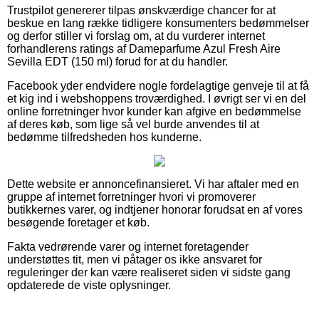
Trustpilot genererer tilpas ønskværdige chancer for at
beskue en lang række tidligere konsumenters bedømmelser
og derfor stiller vi forslag om, at du vurderer internet
forhandlerens ratings af Dameparfume Azul Fresh Aire
Sevilla EDT (150 ml) forud for at du handler.
Facebook yder endvidere nogle fordelagtige genveje til at få
et kig ind i webshoppens troværdighed. I øvrigt ser vi en del
online forretninger hvor kunder kan afgive en bedømmelse
af deres køb, som lige så vel burde anvendes til at
bedømme tilfredsheden hos kunderne.
Dette website er annoncefinansieret. Vi har aftaler med en
gruppe af internet forretninger hvori vi promoverer
butikkernes varer, og indtjener honorar forudsat en af vores
besøgende foretager et køb.
Fakta vedrørende varer og internet foretagender
understøttes tit, men vi påtager os ikke ansvaret for
reguleringer der kan være realiseret siden vi sidste gang
opdaterede de viste oplysninger.