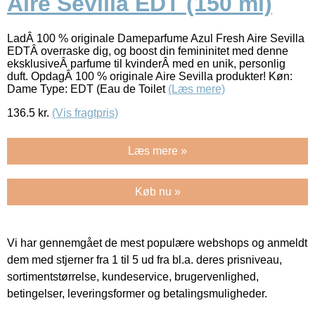
Aire Sevilla EDT (150 ml)
LadÂ 100 % originale Dameparfume Azul Fresh Aire Sevilla
EDTÂ overraske dig, og boost din femininitet med denne
eksklusiveÂ parfume til kvinderÂ med en unik, personlig
duft. OpdagÂ 100 % originale Aire Sevilla produkter! Køn:
Dame Type: EDT (Eau de Toilet
(Læs mere)
136.5
kr.
(Vis fragtpris)
Læs mere »
Køb nu »
Vi har gennemgået de mest populære webshops og anmeldt
dem med stjerner fra 1 til 5 ud fra bl.a. deres prisniveau,
sortimentstørrelse, kundeservice, brugervenlighed,
betingelser, leveringsformer og betalingsmuligheder.