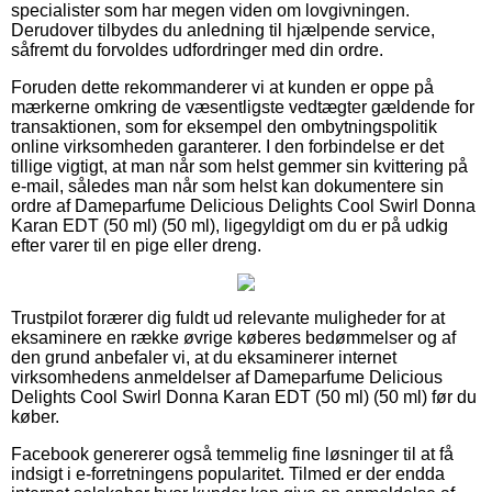
specialister som har megen viden om lovgivningen.
Derudover tilbydes du anledning til hjælpende service,
såfremt du forvoldes udfordringer med din ordre.
Foruden dette rekommanderer vi at kunden er oppe på
mærkerne omkring de væsentligste vedtægter gældende for
transaktionen, som for eksempel den ombytningspolitik
online virksomheden garanterer. I den forbindelse er det
tillige vigtigt, at man når som helst gemmer sin kvittering på
e-mail, således man når som helst kan dokumentere sin
ordre af Dameparfume Delicious Delights Cool Swirl Donna
Karan EDT (50 ml) (50 ml), ligegyldigt om du er på udkig
efter varer til en pige eller dreng.
Trustpilot forærer dig fuldt ud relevante muligheder for at
eksaminere en række øvrige køberes bedømmelser og af
den grund anbefaler vi, at du eksaminerer internet
virksomhedens anmeldelser af Dameparfume Delicious
Delights Cool Swirl Donna Karan EDT (50 ml) (50 ml) før du
køber.
Facebook genererer også temmelig fine løsninger til at få
indsigt i e-forretningens popularitet. Tilmed er der endda