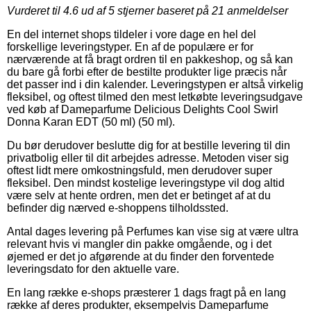
Vurderet til
4.6
ud af 5 stjerner baseret på
21
anmeldelser
En del internet shops tildeler i vore dage en hel del
forskellige leveringstyper. En af de populære er for
nærværende at få bragt ordren til en pakkeshop, og så kan
du bare gå forbi efter de bestilte produkter lige præcis når
det passer ind i din kalender. Leveringstypen er altså virkelig
fleksibel, og oftest tilmed den mest letkøbte leveringsudgave
ved køb af Dameparfume Delicious Delights Cool Swirl
Donna Karan EDT (50 ml) (50 ml).
Du bør derudover beslutte dig for at bestille levering til din
privatbolig eller til dit arbejdes adresse. Metoden viser sig
oftest lidt mere omkostningsfuld, men derudover super
fleksibel. Den mindst kostelige leveringstype vil dog altid
være selv at hente ordren, men det er betinget af at du
befinder dig nærved e-shoppens tilholdssted.
Antal dages levering på Perfumes kan vise sig at være ultra
relevant hvis vi mangler din pakke omgående, og i det
øjemed er det jo afgørende at du finder den forventede
leveringsdato for den aktuelle vare.
En lang række e-shops præsterer 1 dags fragt på en lang
række af deres produkter, eksempelvis Dameparfume