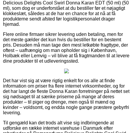
Delicious Delights Cool Swirl Donna Karan EDT (50 ml) (50
ml), som dog er underforstået at du bestiller før et nøjagtigt
klokkeslæt, således at de har en chance for at nå at få
produkterne sendt afsted før logistikpersonalet drager
hjemad.
Flere online firmaer sikrer levering uden betaling, men for
det meste gælder det kun hvis du bestiller for en bestemt
pris. Desuden må man tage den mest letkøbte fragttype, der
oftest – uafhængig om man opholder sig i København,
Holbæk eller Lemvig – vil blive at få fragtmanden til at levere
dine produkter til et udleveringssted.
Det har vist sig at være rigtig enkelt for os alle at finde
information om priser fra flere internet virksomheder, og for
det har langt de fleste Donna Karan forretninger på nettet set
sig nødsaget til at sænke priserne på mange af deres
produkter – til piger og drenge, men også til mænd og
kvinder – voldsomt, og endda nogle gange præstere gebyrfri
levering.
Til gengæld kan det trods alt vise sig indbringende at
udforske en række internet varehuse i Danmark efter