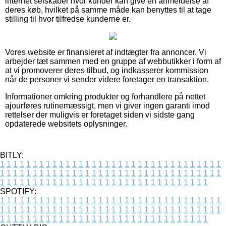
internet selskaber hvor kunder kan give en anmeldelse af
deres køb, hvilket på samme måde kan benyttes til at tage
stilling til hvor tilfredse kunderne er.
Vores website er finansieret af indtægter fra annoncer. Vi
arbejder tæt sammen med en gruppe af webbutikker i form af
at vi promoverer deres tilbud, og indkasserer kommission
når de personer vi sender videre foretager en transaktion.
Informationer omkring produkter og forhandlere på nettet
ajourføres rutinemæssigt, men vi giver ingen garanti imod
rettelser der muligvis er foretaget siden vi sidste gang
opdaterede websitets oplysninger.
BITLY:
1
1
1
1
1
1
1
1
1
1
1
1
1
1
1
1
1
1
1
1
1
1
1
1
1
1
1
1
1
1
1
1
1
1
1
1
1
1
1
1
1
1
1
1
1
1
1
1
1
1
1
1
1
1
1
1
1
1
1
1
1
1
1
1
1
1
1
1
1
1
1
1
1
1
1
1
1
1
1
1
1
1
1
1
1
1
1
1
1
1
1
1
1
1
1
1
1
1
1
1
SPOTIFY:
1
1
1
1
1
1
1
1
1
1
1
1
1
1
1
1
1
1
1
1
1
1
1
1
1
1
1
1
1
1
1
1
1
1
1
1
1
1
1
1
1
1
1
1
1
1
1
1
1
1
1
1
1
1
1
1
1
1
1
1
1
1
1
1
1
1
1
1
1
1
1
1
1
1
1
1
1
1
1
1
1
1
1
1
1
1
1
1
1
1
1
1
1
1
1
1
1
1
1
1