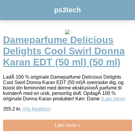
ps3tech
Dameparfume Delicious
Delights Cool Swirl Donna
Karan EDT (50 ml) (50 ml)
LadÂ 100 % originale Dameparfume Delicious Delights
Cool Swirl Donna Karan EDT (50 ml)Â overraske dig, og
boost din femininitet med denne eksklusiveÂ parfume til
kvinderÂ med en unik, personlig duft. OpdagÂ 100 %
originale Donna Karan produkter! Køn: Dame
(Læs mere)
355.2
kr.
(Vis fragtpris)
Læs mere »