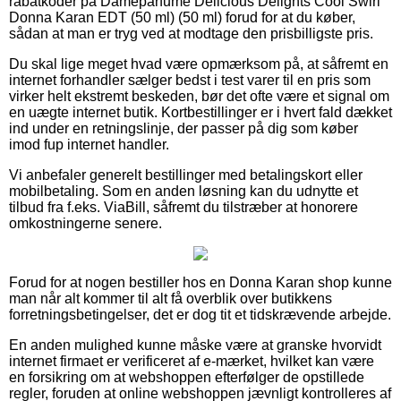
rabatkoder på Dameparfume Delicious Delights Cool Swirl
Donna Karan EDT (50 ml) (50 ml) forud for at du køber,
sådan at man er tryg ved at modtage den prisbilligste pris.
Du skal lige meget hvad være opmærksom på, at såfremt en
internet forhandler sælger bedst i test varer til en pris som
virker helt ekstremt beskeden, bør det ofte være et signal om
en uægte internet butik. Kortbestillinger er i hvert fald dækket
ind under en retningslinje, der passer på dig som køber
imod fup internet handler.
Vi anbefaler generelt bestillinger med betalingskort eller
mobilbetaling. Som en anden løsning kan du udnytte et
tilbud fra f.eks. ViaBill, såfremt du tilstræber at honorere
omkostningerne senere.
Forud for at nogen bestiller hos en Donna Karan shop kunne
man når alt kommer til alt få overblik over butikkens
forretningsbetingelser, det er dog tit et tidskrævende arbejde.
En anden mulighed kunne måske være at granske hvorvidt
internet firmaet er verificeret af e-mærket, hvilket kan være
en forsikring om at webshoppen efterfølger de opstillede
regler, foruden at online webshoppen jævnligt kontrolleres af