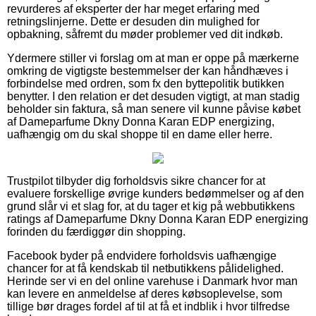
revurderes af eksperter der har meget erfaring med
retningslinjerne. Dette er desuden din mulighed for
opbakning, såfremt du møder problemer ved dit indkøb.
Ydermere stiller vi forslag om at man er oppe på mærkerne
omkring de vigtigste bestemmelser der kan håndhæves i
forbindelse med ordren, som fx den byttepolitik butikken
benytter. I den relation er det desuden vigtigt, at man stadig
beholder sin faktura, så man senere vil kunne påvise købet
af Dameparfume Dkny Donna Karan EDP energizing,
uafhængig om du skal shoppe til en dame eller herre.
Trustpilot tilbyder dig forholdsvis sikre chancer for at
evaluere forskellige øvrige kunders bedømmelser og af den
grund slår vi et slag for, at du tager et kig på webbutikkens
ratings af Dameparfume Dkny Donna Karan EDP energizing
forinden du færdiggør din shopping.
Facebook byder på endvidere forholdsvis uafhængige
chancer for at få kendskab til netbutikkens pålidelighed.
Herinde ser vi en del online varehuse i Danmark hvor man
kan levere en anmeldelse af deres købsoplevelse, som
tillige bør drages fordel af til at få et indblik i hvor tilfredse