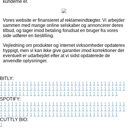
kunderne er.
Vores website er finansieret af reklameindtægter. Vi arbejder
sammen med mange online selskaber og annoncerer deres
tilbud, og tager imod betaling forudsat en bruger fra vores
side udfører en bestilling.
Vejledning om produkter og internet virksomheder opdateres
hyppigt, men vi kan ikke give garantier imod korrektioner der
eventuelt er udarbejdet efter at vi sidst opdaterede de
anvendte oplysninger.
BITLY:
1
1
1
1
1
1
1
1
1
1
1
1
1
1
1
1
1
1
1
1
1
1
1
1
1
1
1
1
1
1
1
1
1
1
1
1
1
1
1
1
1
1
1
1
1
1
1
1
1
1
1
1
1
1
1
1
1
1
1
1
1
1
1
1
1
1
1
1
1
1
1
1
1
1
1
1
1
1
1
1
1
1
1
1
1
1
1
1
1
1
1
1
1
1
1
1
1
1
1
1
SPOTIFY:
1
1
1
1
1
1
1
1
1
1
1
1
1
1
1
1
1
1
1
1
1
1
1
1
1
1
1
1
1
1
1
1
1
1
1
1
1
1
1
1
1
1
1
1
1
1
1
1
1
1
1
1
1
1
1
1
1
1
1
1
1
1
1
1
1
1
1
1
1
1
1
1
1
1
1
1
1
1
1
1
1
1
1
1
1
1
1
1
1
1
1
1
1
1
1
1
1
1
1
1
CUTTLY BIO:
1