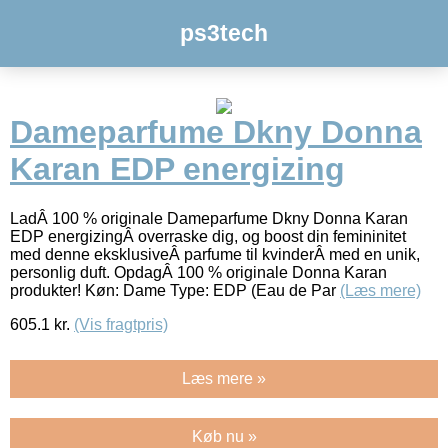
ps3tech
Dameparfume Dkny Donna
Karan EDP energizing
LadÂ 100 % originale Dameparfume Dkny Donna Karan
EDP energizingÂ overraske dig, og boost din femininitet
med denne eksklusiveÂ parfume til kvinderÂ med en unik,
personlig duft. OpdagÂ 100 % originale Donna Karan
produkter! Køn: Dame Type: EDP (Eau de Par
(Læs mere)
605.1
kr.
(Vis fragtpris)
Læs mere »
Køb nu »