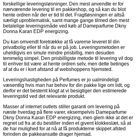
forskellige leveringsløsninger. Den mest anvendte er for
nærværende levering til en pakkeshop, og så kan du blot
hente ordren når der er tid til det. Fragtløsningen er altså
særligt uproblematisk, samt mange gange tilmed den mest
betalelige leveringsmåde ved køb af Dameparfume Dkny
Donna Karan EDP energizing.
Du kan omvendt foretrække at få varerne leveret til din
privatbolig eller til når du er på job. Leveringsmetoden er
uheldigvis en smule mindre prisbillig, men desuden
temmelig simpel. Den prisbilligste metode til levering vil dog
til enhver tid være at hente ordren selv, men dette betinges
af at du er i kort afstand af webshoppens hjemsted.
Leveringshastigheden på Perfumes er jo ualmindeligt
væsentlig hvis man har behov for din pakke lige om lidt, og
derfor er det bestemt klogt at vi besigtiger den estimerede
leveringstid ved det relevante produkt.
Masser af internet outlets stiller garanti om levering på
næste hverdag på flere varer, eksempelvis Dameparfume
Dkny Donna Karan EDP energizing, men glem ikke at det er
regnet ud fra at du bestiller inden et givent klokkeslæt, så at
de har mulighed for at nå at få produkterne skippet afsted
forinden de pakkeansatte drager hjemad.