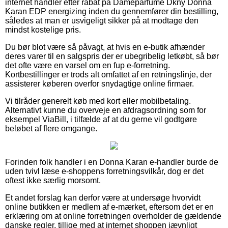
internet handler efter rabat på Dameparfume Dkny Donna
Karan EDP energizing inden du gennemfører din bestilling,
således at man er usvigeligt sikker på at modtage den
mindst kostelige pris.
Du bør blot være så påvagt, at hvis en e-butik afhænder
deres varer til en salgspris der er ubegribelig letkøbt, så bør
det ofte være en varsel om en fup e-forretning.
Kortbestillinger er trods alt omfattet af en retningslinje, der
assisterer køberen overfor snydagtige online firmaer.
Vi tilråder generelt køb med kort eller mobilbetaling.
Alternativt kunne du overveje en afdragsordning som for
eksempel ViaBill, i tilfælde af at du gerne vil godtgøre
beløbet af flere omgange.
Forinden folk handler i en Donna Karan e-handler burde de
uden tvivl læse e-shoppens forretningsvilkår, dog er det
oftest ikke særlig morsomt.
Et andet forslag kan derfor være at undersøge hvorvidt
online butikken er medlem af e-mærket, eftersom det er en
erklæring om at online forretningen overholder de gældende
danske regler, tillige med at internet shoppen jævnligt