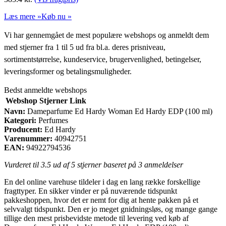
Læs mere »
Køb nu »
Vi har gennemgået de mest populære webshops og anmeldt dem
med stjerner fra 1 til 5 ud fra bl.a. deres prisniveau,
sortimentstørrelse, kundeservice, brugervenlighed, betingelser,
leveringsformer og betalingsmuligheder.
Bedst anmeldte webshops
Webshop
Stjerner
Link
Navn:
Dameparfume Ed Hardy Woman Ed Hardy EDP (100 ml)
Kategori:
Perfumes
Producent:
Ed Hardy
Varenummer:
40942751
EAN:
94922794536
Vurderet til
3.5
ud af 5 stjerner baseret på
3
anmeldelser
En del online varehuse tildeler i dag en lang række forskellige
fragttyper. En sikker vinder er på nuværende tidspunkt
pakkeshoppen, hvor det er nemt for dig at hente pakken på et
selvvalgt tidspunkt. Den er jo meget gnidningsløs, og mange gange
tillige den mest prisbevidste metode til levering ved køb af