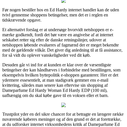
Før nogen bestiller hos en Ed Hardy internet handler kan de uden
tvivl gennemse shoppens betingelser, men det er i reglen en
tidskrævende opgave.
Et alternativt forslag er at undersøge hvorvidt netshoppen er e-
mærke godkendt, fordi det bør være en angivelse af at internet
selskabet retter sig efter de danske retningslinjer, udover at
netshoppen løbende evalueres af fagmænd der er meget bekendte
med de gældende vilkår. Det giver dig anledning til at få assistance,
for så vidt du oplever vanskeligheder ved dit køb.
Desuden går vi ind for at kunden er klar over de væsentligste
betingelser der kan håndhæves i forbindelse med bestillingen, som
eksempelvis hvilken byttepolitik e-shoppen garanterer. Her er det
ydermere essesentielt, at man stadigvæk gemmer ens e-mail
kvittering, således man senere kan eftervise sin shopping af
Dameparfume Ed Hardy Woman Ed Hardy EDP (100 ml),
uafhængig om du skal købe gave til en voksen eller et barn.
Trustpilot yder en del sikre chancer for at betragte en længere række
nuværende køberes meninger og af den grund er det at foretrække,
at du udforsker internet virksomhedens kritik af Dameparfume Ed