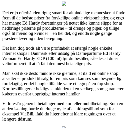
Det er jo efterhånden rigtig smart for almindelige mennesker at finde
frem til de bedste priser fra forskellige online virksomheder, og ergo
har mange Ed Hardy forretninger på nettet ikke kunne slippe for at
nedbringe priserne på produkterne – til drenge og piger, og tillige
også til mænd og kvinder – en hel del, og endda nogle gange
præstere levering uden beregning.
Det kan dog trods alt være profitabelt at eftergå nogle enkelte
internet shops i Danmark efter udsalg på Dameparfume Ed Hardy
Woman Ed Hardy EDP (100 ml) før du bestiller, således at du er
velinformeret til at få fat i den mest betalelige pris.
Man skal ikke desto mindre ikke glemme, at ifald en online shop
afsætter et produkt til salg for en pris som kan ses som besynderligt
fordelagtig, er det i nogle tilfælde være et tegn på en fup shop.
Kortbestillinger er heldigvis inkluderet i en vedtægt, som garanterer
køberen overfor uoprigtige internet handler.
Vi foreslår generelt betalinger med kort eller mobilbetaling. Som en
anden løsning burde du drage nytte af et afdragstilbud som for
eksempel ViaBill, ifald du higer efter at klare regningen over et
længere tidsrum.