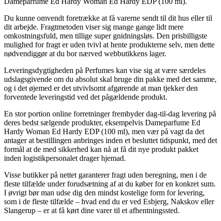
Dameparfume Ed Hardy Woman Ed Hardy EDP (100 ml).
Du kunne omvendt foretrække at få varerne sendt til dit hus eller til
dit arbejde. Fragtmetoden viser sig mange gange lidt mere
omkostningsfuld, men tillige super gnidningsløs. Den prisbilligste
mulighed for fragt er uden tvivl at hente produkterne selv, men dette
nødvendiggør at du bor nærved webbutikkens lager.
Leveringsdygtigheden på Perfumes kan vise sig at være særdeles
udslagsgivende om du absolut skal bruge din pakke med det samme,
og i det øjemed er det utvivlsomt afgørende at man tjekker den
forventede leveringstid ved det pågældende produkt.
En stor portion online forretninger frembyder dag-til-dag levering på
deres bedst sælgende produkter, eksempelvis Dameparfume Ed
Hardy Woman Ed Hardy EDP (100 ml), men vær på vagt da det
antager at bestillingen anbringes inden et besluttet tidspunkt, med det
formål at de med sikkerhed kan nå at få dit nye produkt pakket
inden logistikpersonalet drager hjemad.
Visse butikker på nettet garanterer fragt uden beregning, men i de
fleste tilfælde under forudsætning af at du køber for en konkret sum.
I øvrigt bør man udse dig den mindst kostelige form for levering,
som i de fleste tilfælde – hvad end du er ved Esbjerg, Nakskov eller
Slangerup – er at få kørt dine varer til et afhentningssted.