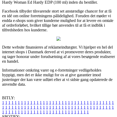
Hardy Woman Ed Hardy EDP (100 ml) inden du bestiller.
Facebook tilbyder tilsvarende stort set anstændige chancer for at få
en idé om online forretningens pålidelighed. Foruden det møder vi
endda e-shops som giver kunderne mulighed for at levere en omtale
af ordreforløbet, hvilket tillige bør anvendes til at få et indblik i
tilfredsheden hos kunderne.
Dette website finansieres af reklameindtægter. Vi hjælper en hel del
internet shops i Danmark derved at vi promoverer deres produkter,
og tager honorar under forudsætning af at vores besøgende realiserer
en handel.
Informationer omkring varer og e-forretninger vedligeholdes
hyppigt, men det er ikke muligt for os at give garantier imod
justeringer der kan være udført efter at vi sidste gang opdaterede de
anvendte data.
BITLY:
1
1
1
1
1
1
1
1
1
1
1
1
1
1
1
1
1
1
1
1
1
1
1
1
1
1
1
1
1
1
1
1
1
1
1
1
1
1
1
1
1
1
1
1
1
1
1
1
1
1
1
1
1
1
1
1
1
1
1
1
1
1
1
1
1
1
1
1
1
1
1
1
1
1
1
1
1
1
1
1
1
1
1
1
1
1
1
1
1
1
1
1
1
1
1
1
1
1
1
1
SPOTIFY: