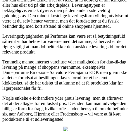
eller hus eller ud på din arbejdsplads. Leveringstypen er
beklageligvis en tak dyrere, men på den anden side vældig
gnidningsløs. Den mindst kostelige leveringsform vil dog utvivlsomt
være at du selv henter varerne, men det forudsætter at du fysisk
befinder dig med kort afstand til online shoppens hjemsted.
Leveringsdygtigheden på Perfumes kan være ret så betydningsfuld
såfremt vi har behov for varerne med det samme, så herved er det
rigtig vigtigt at man dobbelttjekker den anslåede leveringstid for det
relevante produkt.
Temmelig mange internet varehuse yder muligheden for dag-til-dag
levering på mange af shoppens varenumre, eksempelvis
Dameparfume Emozione Salvatore Ferragamo EDP, men glem ikke
at det er forudsat at bestillingen laves forud for et bestemt
klokkeslæt, så de har udsigt til at kunne nå at få produktet klar før
lagerpersonalet får fri.
Nogle enkelte e-forhandlere yder gratis levering, men tit afkræver
det at der aftages for en fastsat pris. Desuden kan man udvælge den
billigste form for fragt, hvilket ofte – uden hensyn til om du befinder
sig nær Aalborg, Hjørring eller Fredensborg – vil være at få kørt
produkterne til et udleveringssted.