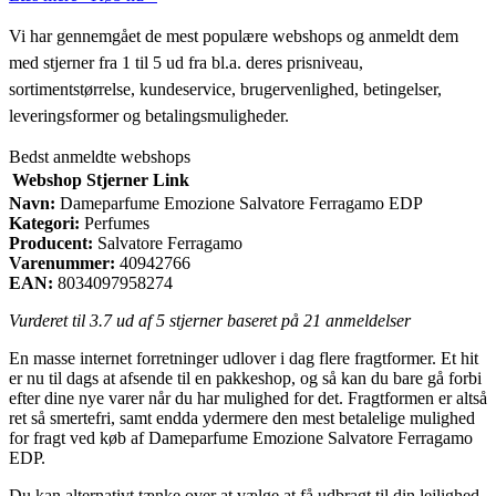
Vi har gennemgået de mest populære webshops og anmeldt dem
med stjerner fra 1 til 5 ud fra bl.a. deres prisniveau,
sortimentstørrelse, kundeservice, brugervenlighed, betingelser,
leveringsformer og betalingsmuligheder.
Bedst anmeldte webshops
Webshop
Stjerner
Link
Navn:
Dameparfume Emozione Salvatore Ferragamo EDP
Kategori:
Perfumes
Producent:
Salvatore Ferragamo
Varenummer:
40942766
EAN:
8034097958274
Vurderet til
3.7
ud af 5 stjerner baseret på
21
anmeldelser
En masse internet forretninger udlover i dag flere fragtformer. Et hit
er nu til dags at afsende til en pakkeshop, og så kan du bare gå forbi
efter dine nye varer når du har mulighed for det. Fragtformen er altså
ret så smertefri, samt endda ydermere den mest betalelige mulighed
for fragt ved køb af Dameparfume Emozione Salvatore Ferragamo
EDP.
Du kan alternativt tænke over at vælge at få udbragt til din lejlighed