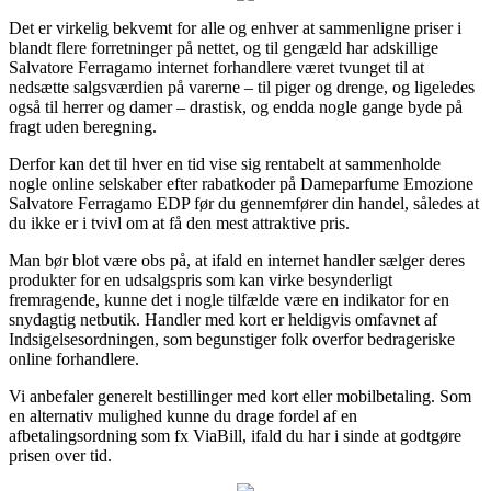
Det er virkelig bekvemt for alle og enhver at sammenligne priser i
blandt flere forretninger på nettet, og til gengæld har adskillige
Salvatore Ferragamo internet forhandlere været tvunget til at
nedsætte salgsværdien på varerne – til piger og drenge, og ligeledes
også til herrer og damer – drastisk, og endda nogle gange byde på
fragt uden beregning.
Derfor kan det til hver en tid vise sig rentabelt at sammenholde
nogle online selskaber efter rabatkoder på Dameparfume Emozione
Salvatore Ferragamo EDP før du gennemfører din handel, således at
du ikke er i tvivl om at få den mest attraktive pris.
Man bør blot være obs på, at ifald en internet handler sælger deres
produkter for en udsalgspris som kan virke besynderligt
fremragende, kunne det i nogle tilfælde være en indikator for en
snydagtig netbutik. Handler med kort er heldigvis omfavnet af
Indsigelsesordningen, som begunstiger folk overfor bedrageriske
online forhandlere.
Vi anbefaler generelt bestillinger med kort eller mobilbetaling. Som
en alternativ mulighed kunne du drage fordel af en
afbetalingsordning som fx ViaBill, ifald du har i sinde at godtgøre
prisen over tid.