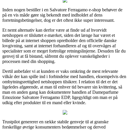
Inden nogen bestiller i en Salvatore Ferragamo e-shop behøver de
på en vis måde gøre sig bekendt med indholdet af dens
forretningsbetingelser, dog er det oftest ikke super interessant.
Et nemt alternativ kan derfor være at finde ud af hvorvidt
netshoppen er tilsluttet e-mærket, siden det længe har været et
billede på at internet shoppen opretholder den officielle danske
lovgivning, samt at internet forhandleren af og til overvåges af
specialister som er meget fortrolige retningslinjerne. Desuden får du
genvej til at få bistand, såfremt du oplever vanskeligheder i
processen med din shopping.
Dertil anbefaler vi at kunden er vaks omkring de mest relevante
vilkår der kan spille ind i forbindelse med handlen, eksempelvis den
ombytningsrettighed netshoppen tilsikrer. I relation til det er det
ligeledes afgørende, at man til enhver tid bevarer sin kvittering, så
man en anden gang kan dokumentere handlen af Dameparfume
Emozione Salvatore Ferragamo EDP, ligegyldigt om man er på
udkig efter produkter til en mand eller kvinde.
Trustpilot genererer en række stabile genveje til at granske
forskellige øvrige konsumenters bedømmelser og derved