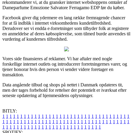
rekommanderer vi, at du gransker internet webshoppens omtaler af
Dameparfume Emozione Salvatore Ferragamo EDP før du køber.
Facebook giver dig ydermere en lang række fremragende chancer
for at få indblik i internet virksomhedens kundetilfredshed.
Derudover ser vi endda e-forretninger som tilbyder folk at registrere
en anmeldelse af deres købsoplevelse, som tilmed burde anvendes til
vurdering af kundernes tilfredshed.
Vores side finansieres af reklamer. Vi har aftaler med nogle
forskellige internet outlets og introducerer forretningernes varer, og
tjener honorar hvis den person vi sender videre foretager en
transaktion.
Data angående tilbud og shops på nettet i Danmark opdateres tit,
men der tages forbehold for rettelser der potentielt er iværksat efter
seneste opdatering af hjemmesidens oplysninger.
BITLY:
1
1
1
1
1
1
1
1
1
1
1
1
1
1
1
1
1
1
1
1
1
1
1
1
1
1
1
1
1
1
1
1
1
1
1
1
1
1
1
1
1
1
1
1
1
1
1
1
1
1
1
1
1
1
1
1
1
1
1
1
1
1
1
1
1
1
1
1
1
1
1
1
1
1
1
1
1
1
1
1
1
1
1
1
1
1
1
1
1
1
1
1
1
1
1
1
1
1
1
1
SPOTIFY: