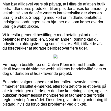
Man bør alligevel være så påvagt, at i tilfælde af at en butik
forhandler deres produkter til en pris der anses for umådelig
letkøbt, så kan det ofte være et karakteristika der viser en
uærlig e-shop. Shopping med kort er imidlertid omfattet af
Indsigelsesordningen, som hjælper dig som køber overfor
uærlige webbutikker.
Vi foreslår generelt bestillinger med betalingskort eller
betalinger med mobilen. Som en anden løsning kan du
udnytte en afdragsløsning som f.eks. ViaBill, i tilfælde af at
du foretrækker at afdrage beløbet over flere uger.
Før nogen bestiller på en Calvin Klein internet handler bør
de til hver en tid skimme webbutikkens handelsvilkår, det er
dog undertiden et tidskrævende projekt.
En anden valgmulighed er at kontrollere hvorvidt internet
firmaet er tilsluttet e-mærket, eftersom det ofte er et bevis på
at e-forretningen efterfølger de danske retningslinjer, og at e-
butikken regelmæssigt monitoreres af fagmænd der forstår
reglementet på området. Desuden giver det dig anledning til
bistand, hvis du forvoldes problemer ved dit køb.