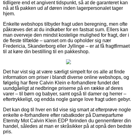
tidligere end et angivent tidspunkt, så at de garanteret kan
nå at få pakken ud af døren inden lagerpersonalet tager
hjem.
Enkelte webshops tilbyder fragt uden beregning, men ofte
påkræves det at du indkøber for en fastsat sum. Ellers kan
man overveje den mindst kostelige mulighed for fragt, der i
de fleste tilfælde – uanset om du opholder sig nær
Fredericia, Skanderborg eller Jyllinge – er at få fragtfirmaet
til at køre din bestilling til en pakkeshop.
Det har vist sig at være særligt simpelt for os alle at finde
information om priser i blandt diverse online webshops, og
følgelig har flere Calvin Klein e-forhandlere fundet det
uundgåeligt at nedbringe priserne på en række af deres
varer – til børn og babyer, samt også til damer og herrer –
eftertrykkeligt, og endda nogle gange love fragt uden gebyr.
Det kan dog til hver en tid vise sig smart at efterprøve nogle
enkelte e-forhandlere efter rabatkoder på Dameparfume
Eternity Mot Calvin Klein EDP forinden du gennemfører din
handel, således at man er skråsikker på at opnå den bedste
pris.