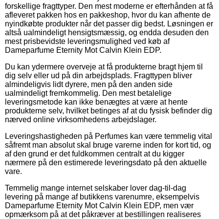
forskellige fragttyper. Den mest moderne er efterhånden at få
afleveret pakken hos en pakkeshop, hvor du kan afhente de
nyindkøbte produkter når det passer dig bedst. Løsningen er
altså ualmindeligt hensigtsmæssig, og endda desuden den
mest prisbevidste leveringsmulighed ved køb af
Dameparfume Eternity Mot Calvin Klein EDP.
Du kan ydermere overveje at få produkterne bragt hjem til
dig selv eller ud på din arbejdsplads. Fragttypen bliver
almindeligvis lidt dyrere, men på den anden side
ualmindeligt fremkommelig. Den mest betalelige
leveringsmetode kan ikke benægtes at være at hente
produkterne selv, hvilket betinges af at du fysisk befinder dig
nærved online virksomhedens arbejdslager.
Leveringshastigheden på Perfumes kan være temmelig vital
såfremt man absolut skal bruge varerne inden for kort tid, og
af den grund er det fuldkommen centralt at du kigger
nærmere på den estimerede leveringsdato på den aktuelle
vare.
Temmelig mange internet selskaber lover dag-til-dag
levering på mange af butikkens varenumre, eksempelvis
Dameparfume Eternity Mot Calvin Klein EDP, men vær
opmærksom på at det påkræver at bestillingen realiseres