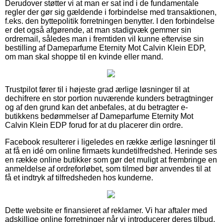
Derudover støtter vi at man er sat ind i de fundamentale
regler der gør sig gældende i forbindelse med transaktionen,
f.eks. den byttepolitik forretningen benytter. I den forbindelse
er det også afgørende, at man stadigvæk gemmer sin
ordremail, således man i fremtiden vil kunne eftervise sin
bestilling af Dameparfume Eternity Mot Calvin Klein EDP,
om man skal shoppe til en kvinde eller mand.
Trustpilot fører til i højeste grad ærlige løsninger til at
dechifrere en stor portion nuværende kunders betragtninger
og af den grund kan det anbefales, at du betragter e-
butikkens bedømmelser af Dameparfume Eternity Mot
Calvin Klein EDP forud for at du placerer din ordre.
Facebook resulterer i ligeledes en række ærlige løsninger til
at få en idé om online firmaets kundetilfredshed. Herinde ses
en række online butikker som gør det muligt at frembringe en
anmeldelse af ordreforløbet, som tilmed bør anvendes til at
få et indtryk af tilfredsheden hos kunderne.
Dette website er finansieret af reklamer. Vi har aftaler med
adskillige online forretninger når vi introducerer deres tilbud,