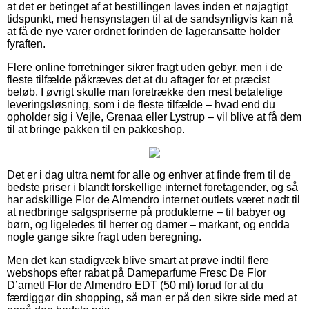
at det er betinget af at bestillingen laves inden et nøjagtigt
tidspunkt, med hensynstagen til at de sandsynligvis kan nå
at få de nye varer ordnet forinden de lageransatte holder
fyraften.
Flere online forretninger sikrer fragt uden gebyr, men i de
fleste tilfælde påkræves det at du aftager for et præcist
beløb. I øvrigt skulle man foretrække den mest betalelige
leveringsløsning, som i de fleste tilfælde – hvad end du
opholder sig i Vejle, Grenaa eller Lystrup – vil blive at få dem
til at bringe pakken til en pakkeshop.
Det er i dag ultra nemt for alle og enhver at finde frem til de
bedste priser i blandt forskellige internet foretagender, og så
har adskillige Flor de Almendro internet outlets været nødt til
at nedbringe salgspriserne på produkterne – til babyer og
børn, og ligeledes til herrer og damer – markant, og endda
nogle gange sikre fragt uden beregning.
Men det kan stadigvæk blive smart at prøve indtil flere
webshops efter rabat på Dameparfume Fresc De Flor
D’ametl Flor de Almendro EDT (50 ml) forud for at du
færdiggør din shopping, så man er på den sikre side med at