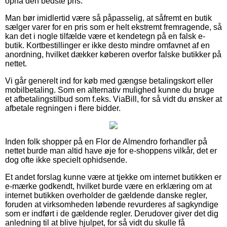
opnå den bedste pris.
Man bør imidlertid være så påpasselig, at såfremt en butik
sælger varer for en pris som er helt ekstremt fremragende, så
kan det i nogle tilfælde være et kendetegn på en falsk e-
butik. Kortbestillinger er ikke desto mindre omfavnet af en
anordning, hvilket dækker køberen overfor falske butikker på
nettet.
Vi går generelt ind for køb med gængse betalingskort eller
mobilbetaling. Som en alternativ mulighed kunne du bruge
et afbetalingstilbud som f.eks. ViaBill, for så vidt du ønsker at
afbetale regningen i flere bidder.
Inden folk shopper på en Flor de Almendro forhandler på
nettet burde man altid have øje for e-shoppens vilkår, det er
dog ofte ikke specielt ophidsende.
Et andet forslag kunne være at tjekke om internet butikken er
e-mærke godkendt, hvilket burde være en erklæring om at
internet butikken overholder de gældende danske regler,
foruden at virksomheden løbende revurderes af sagkyndige
som er indført i de gældende regler. Derudover giver det dig
anledning til at blive hjulpet, for så vidt du skulle få