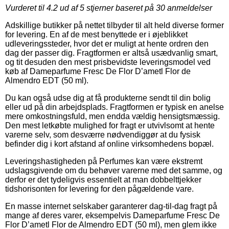
Vurderet til
4.2
ud af 5 stjerner baseret på
30
anmeldelser
Adskillige butikker på nettet tilbyder til alt held diverse former
for levering. En af de mest benyttede er i øjeblikket
udleveringssteder, hvor det er muligt at hente ordren den
dag der passer dig. Fragtformen er altså usædvanlig smart,
og tit desuden den mest prisbevidste leveringsmodel ved
køb af Dameparfume Fresc De Flor D’ametl Flor de
Almendro EDT (50 ml).
Du kan også udse dig at få produkterne sendt til din bolig
eller ud på din arbejdsplads. Fragtformen er typisk en anelse
mere omkostningsfuld, men endda vældig hensigtsmæssig.
Den mest letkøbte mulighed for fragt er utvivlsomt at hente
varerne selv, som desværre nødvendiggør at du fysisk
befinder dig i kort afstand af online virksomhedens bopæl.
Leveringshastigheden på Perfumes kan være ekstremt
udslagsgivende om du behøver varerne med det samme, og
derfor er det tydeligvis essentielt at man dobbelttjekker
tidshorisonten for levering for den pågældende vare.
En masse internet selskaber garanterer dag-til-dag fragt på
mange af deres varer, eksempelvis Dameparfume Fresc De
Flor D’ametl Flor de Almendro EDT (50 ml), men glem ikke