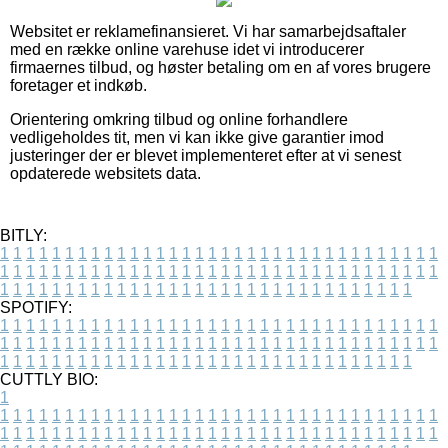
Websitet er reklamefinansieret. Vi har samarbejdsaftaler
med en række online varehuse idet vi introducerer
firmaernes tilbud, og høster betaling om en af vores brugere
foretager et indkøb.
Orientering omkring tilbud og online forhandlere
vedligeholdes tit, men vi kan ikke give garantier imod
justeringer der er blevet implementeret efter at vi senest
opdaterede websitets data.
BITLY:
1
1
1
1
1
1
1
1
1
1
1
1
1
1
1
1
1
1
1
1
1
1
1
1
1
1
1
1
1
1
1
1
1
1
1
1
1
1
1
1
1
1
1
1
1
1
1
1
1
1
1
1
1
1
1
1
1
1
1
1
1
1
1
1
1
1
1
1
1
1
1
1
1
1
1
1
1
1
1
1
1
1
1
1
1
1
1
1
1
1
1
1
1
1
1
1
1
1
1
1
SPOTIFY:
1
1
1
1
1
1
1
1
1
1
1
1
1
1
1
1
1
1
1
1
1
1
1
1
1
1
1
1
1
1
1
1
1
1
1
1
1
1
1
1
1
1
1
1
1
1
1
1
1
1
1
1
1
1
1
1
1
1
1
1
1
1
1
1
1
1
1
1
1
1
1
1
1
1
1
1
1
1
1
1
1
1
1
1
1
1
1
1
1
1
1
1
1
1
1
1
1
1
1
1
CUTTLY BIO:
1
1
1
1
1
1
1
1
1
1
1
1
1
1
1
1
1
1
1
1
1
1
1
1
1
1
1
1
1
1
1
1
1
1
1
1
1
1
1
1
1
1
1
1
1
1
1
1
1
1
1
1
1
1
1
1
1
1
1
1
1
1
1
1
1
1
1
1
1