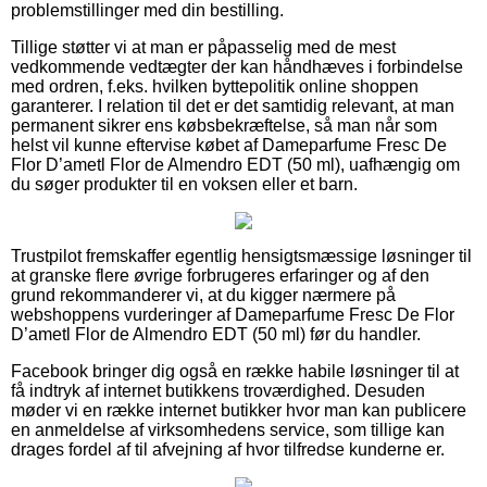
problemstillinger med din bestilling.
Tillige støtter vi at man er påpasselig med de mest
vedkommende vedtægter der kan håndhæves i forbindelse
med ordren, f.eks. hvilken byttepolitik online shoppen
garanterer. I relation til det er det samtidig relevant, at man
permanent sikrer ens købsbekræftelse, så man når som
helst vil kunne eftervise købet af Dameparfume Fresc De
Flor D’ametl Flor de Almendro EDT (50 ml), uafhængig om
du søger produkter til en voksen eller et barn.
Trustpilot fremskaffer egentlig hensigtsmæssige løsninger til
at granske flere øvrige forbrugeres erfaringer og af den
grund rekommanderer vi, at du kigger nærmere på
webshoppens vurderinger af Dameparfume Fresc De Flor
D’ametl Flor de Almendro EDT (50 ml) før du handler.
Facebook bringer dig også en række habile løsninger til at
få indtryk af internet butikkens troværdighed. Desuden
møder vi en række internet butikker hvor man kan publicere
en anmeldelse af virksomhedens service, som tillige kan
drages fordel af til afvejning af hvor tilfredse kunderne er.