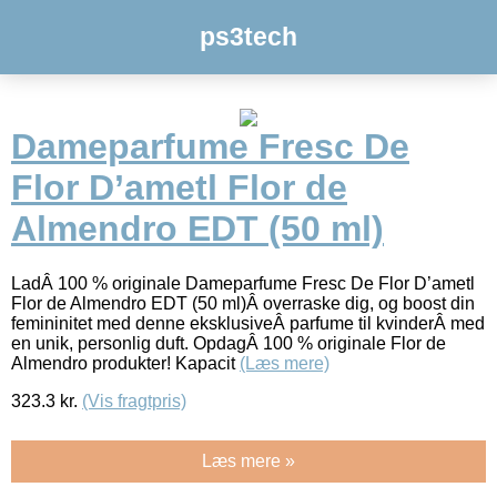
ps3tech
Dameparfume Fresc De
Flor D’ametl Flor de
Almendro EDT (50 ml)
LadÂ 100 % originale Dameparfume Fresc De Flor D’ametl
Flor de Almendro EDT (50 ml)Â overraske dig, og boost din
femininitet med denne eksklusiveÂ parfume til kvinderÂ med
en unik, personlig duft. OpdagÂ 100 % originale Flor de
Almendro produkter! Kapacit
(Læs mere)
323.3
kr.
(Vis fragtpris)
Læs mere »