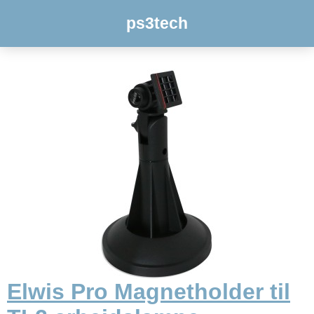
ps3tech
Elwis Pro Magnetholder til