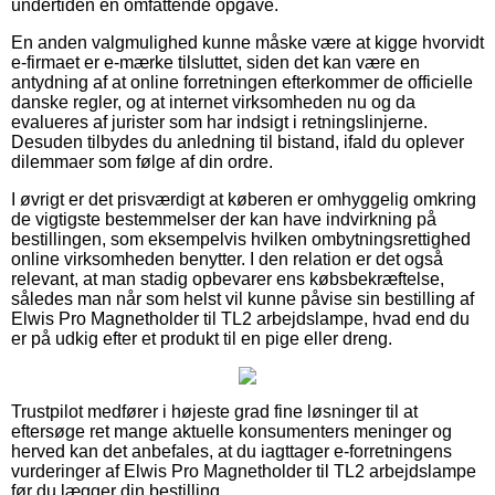
undertiden en omfattende opgave.
En anden valgmulighed kunne måske være at kigge hvorvidt
e-firmaet er e-mærke tilsluttet, siden det kan være en
antydning af at online forretningen efterkommer de officielle
danske regler, og at internet virksomheden nu og da
evalueres af jurister som har indsigt i retningslinjerne.
Desuden tilbydes du anledning til bistand, ifald du oplever
dilemmaer som følge af din ordre.
I øvrigt er det prisværdigt at køberen er omhyggelig omkring
de vigtigste bestemmelser der kan have indvirkning på
bestillingen, som eksempelvis hvilken ombytningsrettighed
online virksomheden benytter. I den relation er det også
relevant, at man stadig opbevarer ens købsbekræftelse,
således man når som helst vil kunne påvise sin bestilling af
Elwis Pro Magnetholder til TL2 arbejdslampe, hvad end du
er på udkig efter et produkt til en pige eller dreng.
Trustpilot medfører i højeste grad fine løsninger til at
eftersøge ret mange aktuelle konsumenters meninger og
herved kan det anbefales, at du iagttager e-forretningens
vurderinger af Elwis Pro Magnetholder til TL2 arbejdslampe
før du lægger din bestilling.