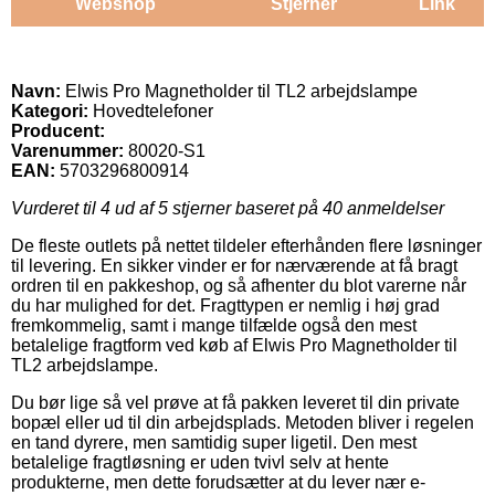
Webshop
Stjerner
Link
Navn:
Elwis Pro Magnetholder til TL2 arbejdslampe
Kategori:
Hovedtelefoner
Producent:
Varenummer:
80020-S1
EAN:
5703296800914
Vurderet til
4
ud af 5 stjerner baseret på
40
anmeldelser
De fleste outlets på nettet tildeler efterhånden flere løsninger
til levering. En sikker vinder er for nærværende at få bragt
ordren til en pakkeshop, og så afhenter du blot varerne når
du har mulighed for det. Fragttypen er nemlig i høj grad
fremkommelig, samt i mange tilfælde også den mest
betalelige fragtform ved køb af Elwis Pro Magnetholder til
TL2 arbejdslampe.
Du bør lige så vel prøve at få pakken leveret til din private
bopæl eller ud til din arbejdsplads. Metoden bliver i regelen
en tand dyrere, men samtidig super ligetil. Den mest
betalelige fragtløsning er uden tvivl selv at hente
produkterne, men dette forudsætter at du lever nær e-