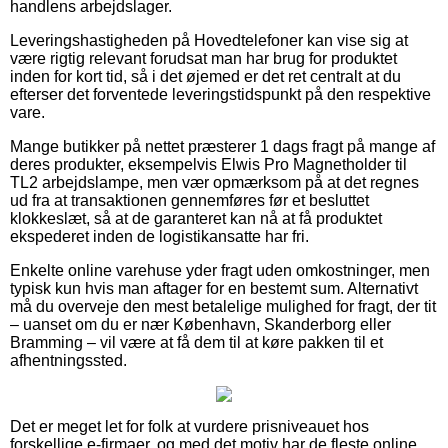
handlens arbejdslager.
Leveringshastigheden på Hovedtelefoner kan vise sig at
være rigtig relevant forudsat man har brug for produktet
inden for kort tid, så i det øjemed er det ret centralt at du
efterser det forventede leveringstidspunkt på den respektive
vare.
Mange butikker på nettet præsterer 1 dags fragt på mange af
deres produkter, eksempelvis Elwis Pro Magnetholder til
TL2 arbejdslampe, men vær opmærksom på at det regnes
ud fra at transaktionen gennemføres før et besluttet
klokkeslæt, så at de garanteret kan nå at få produktet
ekspederet inden de logistikansatte har fri.
Enkelte online varehuse yder fragt uden omkostninger, men
typisk kun hvis man aftager for en bestemt sum. Alternativt
må du overveje den mest betalelige mulighed for fragt, der tit
– uanset om du er nær København, Skanderborg eller
Bramming – vil være at få dem til at køre pakken til et
afhentningssted.
Det er meget let for folk at vurdere prisniveauet hos
forskellige e-firmaer, og med det motiv har de fleste online