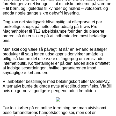
forretninger været tvunget til at mindske priserne på varerne
– til børn, og ligeledes til kvinder og mænd – voldsomt, og
endda nogle gange sikre gebyrfri levering.
Dog kan det stadigvæk blive nyttigt at efterprøve et par
forskellige shops på nettet efter udsalg på Elwis Pro
Magnetholder til TL2 arbejdslampe forinden du placerer
ordren, så du er sikker på at indhente den mest betalelige
pris.
Man skal dog være så påvagt, at når en e-handler sælger
produkter til salg for en udsalgspris der virker umådelig
billig, så kunne det ofte være et fingerpeg om en svindel
internet butik. Kortbetalinger er på den anden side omfattet
af Indsigelsesordningen, hvilket garanterer en imod
snydagtige e-forhandlere.
Vi anbefaler bestillinger med betalingskort eller MobilePay.
Alternativt burde du drage nytte af et tilbud som f.eks. ViaBill,
hvis du gerne vil godtgøre pengene ude i fremtiden.
Før folk køber på en online forretning bør man utvivlsomt
bese forhandlerens handelsbetingelser, men det er