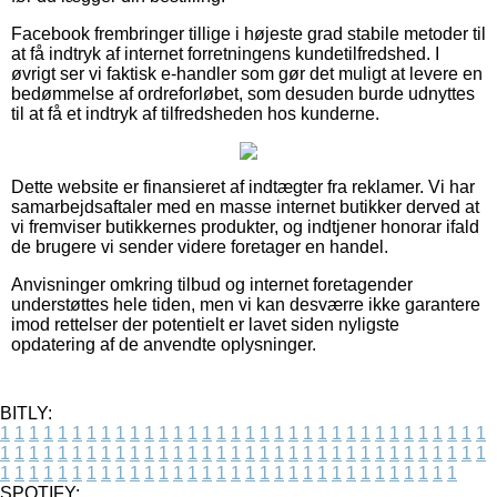
Facebook frembringer tillige i højeste grad stabile metoder til
at få indtryk af internet forretningens kundetilfredshed. I
øvrigt ser vi faktisk e-handler som gør det muligt at levere en
bedømmelse af ordreforløbet, som desuden burde udnyttes
til at få et indtryk af tilfredsheden hos kunderne.
Dette website er finansieret af indtægter fra reklamer. Vi har
samarbejdsaftaler med en masse internet butikker derved at
vi fremviser butikkernes produkter, og indtjener honorar ifald
de brugere vi sender videre foretager en handel.
Anvisninger omkring tilbud og internet foretagender
understøttes hele tiden, men vi kan desværre ikke garantere
imod rettelser der potentielt er lavet siden nyligste
opdatering af de anvendte oplysninger.
BITLY:
1
1
1
1
1
1
1
1
1
1
1
1
1
1
1
1
1
1
1
1
1
1
1
1
1
1
1
1
1
1
1
1
1
1
1
1
1
1
1
1
1
1
1
1
1
1
1
1
1
1
1
1
1
1
1
1
1
1
1
1
1
1
1
1
1
1
1
1
1
1
1
1
1
1
1
1
1
1
1
1
1
1
1
1
1
1
1
1
1
1
1
1
1
1
1
1
1
1
1
1
SPOTIFY: