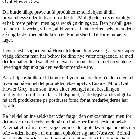
Oval Flower Grey.
Du burde tillige prøve at få produkterne sendt hjem til din
privatadresse eller til hvor du arbejder. Muligheden er sædvanligvis
et hak mere pebret, men også ret så gnidningsløs. Den prisbilligste
metode til levering vil dog altid være at hente ordren selv, men dette
står og falder med at du bor med kort afstand til e-forretningens
lager.
Leveringshastigheden på Hovedtelefoner kan vise sig at være super
vigtig såfremt man har behov for dine nye varer omgående, så med
det formål er det i sandhed relevant at man checker det forventede
leveringstidspunkt på den vedkommende vare.
Adskillige e-butikker i Danmark byder på levering på blot en enkelt
hverdag på en hel del produkter, eksempelvis Enamel Mug Oval
Flower Grey, men som trods alt er betinget af at bestillingen
fuldbyrdes forud for et fastsat tidspunkt, så de højst sandsynligt kan
nå at få produkterne på posthuset forud for at medarbejderne har
fyraften.
En hel del online selskaber yder fragt uden omkostninger, men for
det meste er det forbeholdt når du indkøber for et bestemt beløb.
Alternativt må man overveje den mest letkøbte leveringsmetode, der
ofte – uden hensyn til om man opholder sig nær Næstved, Solrød
Strand eller Haslev – vil blive at få fragtmanden til at bringe dine