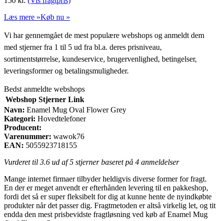
150
kr.
(Vis fragtpris)
Læs mere »
Køb nu »
Vi har gennemgået de mest populære webshops og anmeldt dem
med stjerner fra 1 til 5 ud fra bl.a. deres prisniveau,
sortimentstørrelse, kundeservice, brugervenlighed, betingelser,
leveringsformer og betalingsmuligheder.
Bedst anmeldte webshops
Webshop
Stjerner
Link
Navn:
Enamel Mug Oval Flower Grey
Kategori:
Hovedtelefoner
Producent:
Varenummer:
wawok76
EAN:
5055923718155
Vurderet til
3.6
ud af 5 stjerner baseret på
4
anmeldelser
Mange internet firmaer tilbyder heldigvis diverse former for fragt.
En der er meget anvendt er efterhånden levering til en pakkeshop,
fordi det så er super fleksibelt for dig at kunne hente de nyindkøbte
produkter når det passer dig. Fragtmetoden er altså virkelig let, og tit
endda den mest prisbevidste fragtløsning ved køb af Enamel Mug