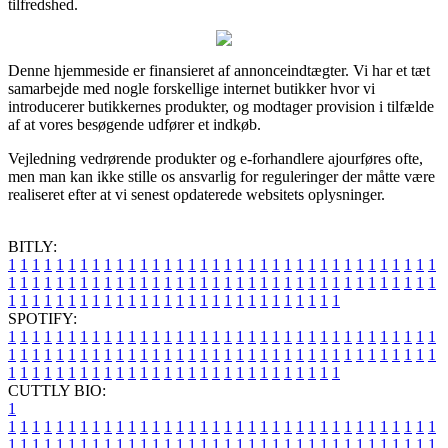
tilfredshed.
Denne hjemmeside er finansieret af annonceindtægter. Vi har et tæt
samarbejde med nogle forskellige internet butikker hvor vi
introducerer butikkernes produkter, og modtager provision i tilfælde
af at vores besøgende udfører et indkøb.
Vejledning vedrørende produkter og e-forhandlere ajourføres ofte,
men man kan ikke stille os ansvarlig for reguleringer der måtte være
realiseret efter at vi senest opdaterede websitets oplysninger.
BITLY:
1
1
1
1
1
1
1
1
1
1
1
1
1
1
1
1
1
1
1
1
1
1
1
1
1
1
1
1
1
1
1
1
1
1
1
1
1
1
1
1
1
1
1
1
1
1
1
1
1
1
1
1
1
1
1
1
1
1
1
1
1
1
1
1
1
1
1
1
1
1
1
1
1
1
1
1
1
1
1
1
1
1
1
1
1
1
1
1
1
1
1
1
1
1
1
1
1
1
1
1
SPOTIFY:
1
1
1
1
1
1
1
1
1
1
1
1
1
1
1
1
1
1
1
1
1
1
1
1
1
1
1
1
1
1
1
1
1
1
1
1
1
1
1
1
1
1
1
1
1
1
1
1
1
1
1
1
1
1
1
1
1
1
1
1
1
1
1
1
1
1
1
1
1
1
1
1
1
1
1
1
1
1
1
1
1
1
1
1
1
1
1
1
1
1
1
1
1
1
1
1
1
1
1
1
CUTTLY BIO:
1
1
1
1
1
1
1
1
1
1
1
1
1
1
1
1
1
1
1
1
1
1
1
1
1
1
1
1
1
1
1
1
1
1
1
1
1
1
1
1
1
1
1
1
1
1
1
1
1
1
1
1
1
1
1
1
1
1
1
1
1
1
1
1
1
1
1
1
1
1
1
1
1