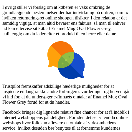
I øvrigt stiller vi forslag om at køberen er vaks omkring de
grundlæggende bestemmelser der har indvirkning på ordren, som fx
hvilken returneringsret online shoppen tilsikrer. I den relation er det
samtidig vigtigt, at man altid bevarer ens faktura, så man til enhver
tid kan eftervise sit køb af Enamel Mug Oval Flower Grey,
uafhængig om du leder efter et produkt til en herre eller dame.
Trustpilot fremskaffer adskillige hæderlige muligheder for at
inspicere en lang række andre forbrugeres vurderinger og herved går
vi ind for, at du undersøger e-firmaets omtaler af Enamel Mug Oval
Flower Grey forud for at du handler.
Facebook bringer dig lignende relativt fine chancer for at få indblik i
internet webshoppens pålidelighed. Foruden det ser vi endda online
webshops hvor folk kan aflevere en omtale af virksomhedens
service, hvilket desuden bør benyttes til at fornemme kundernes