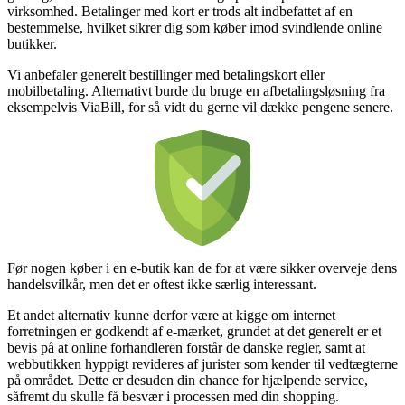
virksomhed. Betalinger med kort er trods alt indbefattet af en
bestemmelse, hvilket sikrer dig som køber imod svindlende online
butikker.
Vi anbefaler generelt bestillinger med betalingskort eller
mobilbetaling. Alternativt burde du bruge en afbetalingsløsning fra
eksempelvis ViaBill, for så vidt du gerne vil dække pengene senere.
Før nogen køber i en e-butik kan de for at være sikker overveje dens
handelsvilkår, men det er oftest ikke særlig interessant.
Et andet alternativ kunne derfor være at kigge om internet
forretningen er godkendt af e-mærket, grundet at det generelt er et
bevis på at online forhandleren forstår de danske regler, samt at
webbutikken hyppigt revideres af jurister som kender til vedtægterne
på området. Dette er desuden din chance for hjælpende service,
såfremt du skulle få besvær i processen med din shopping.