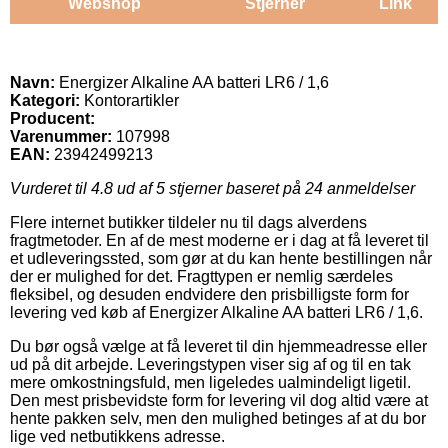
Webshop
Stjerner
Link
Navn:
Energizer Alkaline AA batteri LR6 / 1,6
Kategori:
Kontorartikler
Producent:
Varenummer:
107998
EAN:
23942499213
Vurderet til
4.8
ud af 5 stjerner baseret på
24
anmeldelser
Flere internet butikker tildeler nu til dags alverdens
fragtmetoder. En af de mest moderne er i dag at få leveret til
et udleveringssted, som gør at du kan hente bestillingen når
der er mulighed for det. Fragttypen er nemlig særdeles
fleksibel, og desuden endvidere den prisbilligste form for
levering ved køb af Energizer Alkaline AA batteri LR6 / 1,6.
Du bør også vælge at få leveret til din hjemmeadresse eller
ud på dit arbejde. Leveringstypen viser sig af og til en tak
mere omkostningsfuld, men ligeledes ualmindeligt ligetil.
Den mest prisbevidste form for levering vil dog altid være at
hente pakken selv, men den mulighed betinges af at du bor
lige ved netbutikkens adresse.