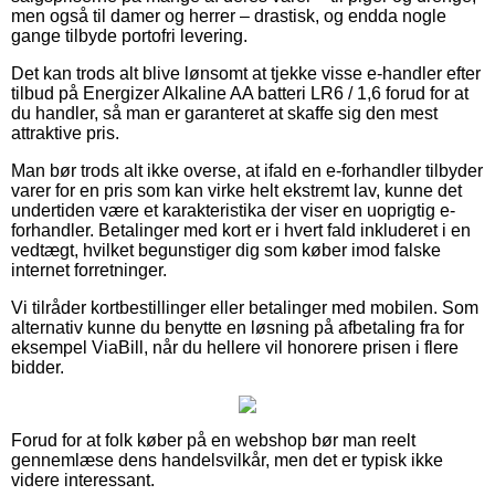
men også til damer og herrer – drastisk, og endda nogle
gange tilbyde portofri levering.
Det kan trods alt blive lønsomt at tjekke visse e-handler efter
tilbud på Energizer Alkaline AA batteri LR6 / 1,6 forud for at
du handler, så man er garanteret at skaffe sig den mest
attraktive pris.
Man bør trods alt ikke overse, at ifald en e-forhandler tilbyder
varer for en pris som kan virke helt ekstremt lav, kunne det
undertiden være et karakteristika der viser en uoprigtig e-
forhandler. Betalinger med kort er i hvert fald inkluderet i en
vedtægt, hvilket begunstiger dig som køber imod falske
internet forretninger.
Vi tilråder kortbestillinger eller betalinger med mobilen. Som
alternativ kunne du benytte en løsning på afbetaling fra for
eksempel ViaBill, når du hellere vil honorere prisen i flere
bidder.
Forud for at folk køber på en webshop bør man reelt
gennemlæse dens handelsvilkår, men det er typisk ikke
videre interessant.