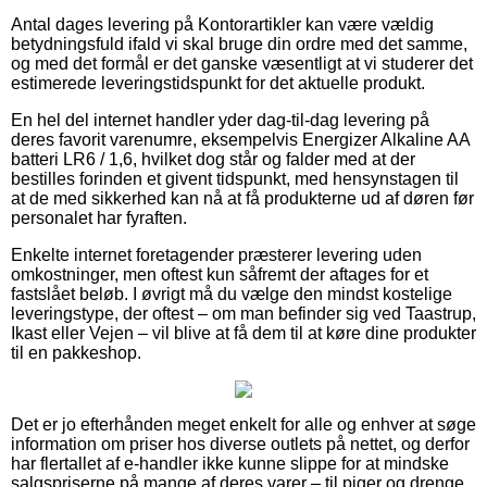
Antal dages levering på Kontorartikler kan være vældig
betydningsfuld ifald vi skal bruge din ordre med det samme,
og med det formål er det ganske væsentligt at vi studerer det
estimerede leveringstidspunkt for det aktuelle produkt.
En hel del internet handler yder dag-til-dag levering på
deres favorit varenumre, eksempelvis Energizer Alkaline AA
batteri LR6 / 1,6, hvilket dog står og falder med at der
bestilles forinden et givent tidspunkt, med hensynstagen til
at de med sikkerhed kan nå at få produkterne ud af døren før
personalet har fyraften.
Enkelte internet foretagender præsterer levering uden
omkostninger, men oftest kun såfremt der aftages for et
fastslået beløb. I øvrigt må du vælge den mindst kostelige
leveringstype, der oftest – om man befinder sig ved Taastrup,
Ikast eller Vejen – vil blive at få dem til at køre dine produkter
til en pakkeshop.
Det er jo efterhånden meget enkelt for alle og enhver at søge
information om priser hos diverse outlets på nettet, og derfor
har flertallet af e-handler ikke kunne slippe for at mindske
salgspriserne på mange af deres varer – til piger og drenge,