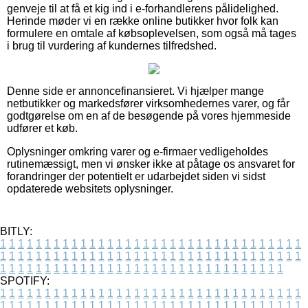
genveje til at få et kig ind i e-forhandlerens pålidelighed.
Herinde møder vi en række online butikker hvor folk kan
formulere en omtale af købsoplevelsen, som også må tages
i brug til vurdering af kundernes tilfredshed.
Denne side er annoncefinansieret. Vi hjælper mange
netbutikker og markedsfører virksomhedernes varer, og får
godtgørelse om en af de besøgende på vores hjemmeside
udfører et køb.
Oplysninger omkring varer og e-firmaer vedligeholdes
rutinemæssigt, men vi ønsker ikke at påtage os ansvaret for
forandringer der potentielt er udarbejdet siden vi sidst
opdaterede websitets oplysninger.
BITLY:
1
1
1
1
1
1
1
1
1
1
1
1
1
1
1
1
1
1
1
1
1
1
1
1
1
1
1
1
1
1
1
1
1
1
1
1
1
1
1
1
1
1
1
1
1
1
1
1
1
1
1
1
1
1
1
1
1
1
1
1
1
1
1
1
1
1
1
1
1
1
1
1
1
1
1
1
1
1
1
1
1
1
1
1
1
1
1
1
1
1
1
1
1
1
1
1
1
1
1
1
SPOTIFY:
1
1
1
1
1
1
1
1
1
1
1
1
1
1
1
1
1
1
1
1
1
1
1
1
1
1
1
1
1
1
1
1
1
1
1
1
1
1
1
1
1
1
1
1
1
1
1
1
1
1
1
1
1
1
1
1
1
1
1
1
1
1
1
1
1
1
1
1