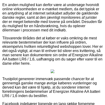
En anden mulighed kan derfor være at undersøge hvorvidt
online virksomheden er e-mærket medlem, da det typisk er
en antydning af at internet selskabet adlyder de gældende
danske regler, samt at den jævnligt monitoreres af jurister
der er meget bekendte med lovene på området. Desuden får
du mulighed for en håndsrækning, hvis du oplever
dilemmaer i processen med dit indkøb.
Tilsvarende tilrådes det at køber er vaks omkring de mest
relevante bestemmelser der kan influere på ordren,
eksempelvis hvilken returrettighed webshoppen lover. Her er
det også vigtigt, at man til enhver tid sikrer ens kvittering, så
man senere kan dokumentere sin ordre af Energizer Alkaline
AA batteri LR6 / 1,6, uafhængig om du søger efter varer til en
dame eller herre.
Trustpilot genererer immervæk passende chancer for at
gennemgå ganske mange øvrige køberes vurderinger og
derved kan det være til hjælp, at du sonderer internet
forretningens bedømmelser af Energizer Alkaline AA batteri
LR6 / 1,6 inden du bestiller.
Facebook indebærer lignende en lang række fornemme