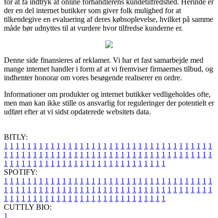
for at få indtryk af online forhandlerens kundetilfredshed. Herinde er
der en del internet butikker som giver folk mulighed for at
tilkendegive en evaluering af deres købsoplevelse, hvilket på samme
måde bør udnyttes til at vurdere hvor tilfredse kunderne er.
Denne side finansieres af reklamer. Vi har et fast samarbejde med
mange internet handler i form af at vi fremviser firmaernes tilbud, og
indhenter honorar om vores besøgende realiserer en ordre.
Informationer om produkter og internet butikker vedligeholdes ofte,
men man kan ikke stille os ansvarlig for reguleringer der potentielt er
udført efter at vi sidst opdaterede websitets data.
BITLY:
1
1
1
1
1
1
1
1
1
1
1
1
1
1
1
1
1
1
1
1
1
1
1
1
1
1
1
1
1
1
1
1
1
1
1
1
1
1
1
1
1
1
1
1
1
1
1
1
1
1
1
1
1
1
1
1
1
1
1
1
1
1
1
1
1
1
1
1
1
1
1
1
1
1
1
1
1
1
1
1
1
1
1
1
1
1
1
1
1
1
1
1
1
1
1
1
1
1
1
1
SPOTIFY:
1
1
1
1
1
1
1
1
1
1
1
1
1
1
1
1
1
1
1
1
1
1
1
1
1
1
1
1
1
1
1
1
1
1
1
1
1
1
1
1
1
1
1
1
1
1
1
1
1
1
1
1
1
1
1
1
1
1
1
1
1
1
1
1
1
1
1
1
1
1
1
1
1
1
1
1
1
1
1
1
1
1
1
1
1
1
1
1
1
1
1
1
1
1
1
1
1
1
1
1
CUTTLY BIO:
1