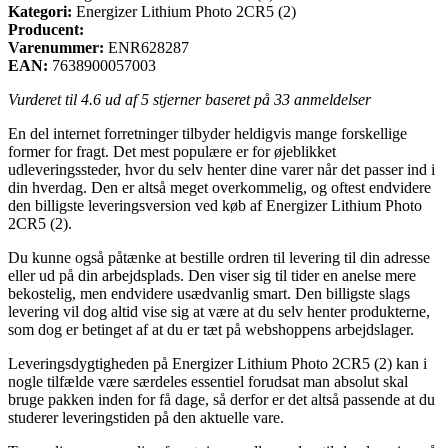
Kategori:
Energizer Lithium Photo 2CR5 (2)
Producent:
Varenummer:
ENR628287
EAN:
7638900057003
Vurderet til
4.6
ud af 5 stjerner baseret på
33
anmeldelser
En del internet forretninger tilbyder heldigvis mange forskellige
former for fragt. Det mest populære er for øjeblikket
udleveringssteder, hvor du selv henter dine varer når det passer ind i
din hverdag. Den er altså meget overkommelig, og oftest endvidere
den billigste leveringsversion ved køb af Energizer Lithium Photo
2CR5 (2).
Du kunne også påtænke at bestille ordren til levering til din adresse
eller ud på din arbejdsplads. Den viser sig til tider en anelse mere
bekostelig, men endvidere usædvanlig smart. Den billigste slags
levering vil dog altid vise sig at være at du selv henter produkterne,
som dog er betinget af at du er tæt på webshoppens arbejdslager.
Leveringsdygtigheden på Energizer Lithium Photo 2CR5 (2) kan i
nogle tilfælde være særdeles essentiel forudsat man absolut skal
bruge pakken inden for få dage, så derfor er det altså passende at du
studerer leveringstiden på den aktuelle vare.