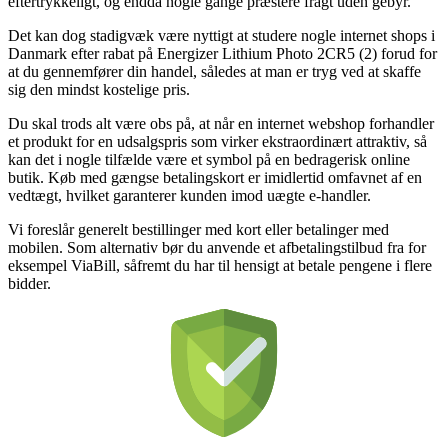
eftertrykkeligt, og endda nogle gange præstere fragt uden gebyr.
Det kan dog stadigvæk være nyttigt at studere nogle internet shops i
Danmark efter rabat på Energizer Lithium Photo 2CR5 (2) forud for
at du gennemfører din handel, således at man er tryg ved at skaffe
sig den mindst kostelige pris.
Du skal trods alt være obs på, at når en internet webshop forhandler
et produkt for en udsalgspris som virker ekstraordinært attraktiv, så
kan det i nogle tilfælde være et symbol på en bedragerisk online
butik. Køb med gængse betalingskort er imidlertid omfavnet af en
vedtægt, hvilket garanterer kunden imod uægte e-handler.
Vi foreslår generelt bestillinger med kort eller betalinger med
mobilen. Som alternativ bør du anvende et afbetalingstilbud fra for
eksempel ViaBill, såfremt du har til hensigt at betale pengene i flere
bidder.