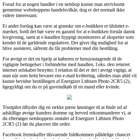
Forud for at nogen handler i en netshop kunne man utvivlsomt
gennemse webshoppens handelsvilkår, dog er det normalt ikke
videre interessant.
Et andet forslag kan være at granske om e-butikken er tilsluttet e-
mærket, fordi det bør være en garanti for at e-butikken forstår dansk
lovgivning, samt at e-handlen hyppigt monitoreres af eksperter som
kender til de gældende regulativer. Det giver dig mulighed for at
blive assisteret, såfremt du får problemer med din bestilling.
For øvrigt er det en hjælp at køberen er hensynstagende til de
vigtigste betingelser i forbindelse med handlen, f.eks. den returret
internet selskabet benytter. I relation til det er det i øvrigt vigtigt, at
man når som helst bevarer ens e-mail kvittering, således man altid vil
kunne bevidne bestillingen af Energizer Lithium Photo 2CR5 (2),
ligegyldigt om du er på gaveindkøb til en mand eller kvinde.
Trustpilot tilbyder dig en række pæne løsninger til at finde ud af
adskillige øvrige kunders domme og herved rekommanderer vi, at
du eftersøger netshoppens omtaler af Energizer Lithium Photo
2CR5 (2) før du placerer din ordre.
Facebook fremskaffer tilsvarende fuldkommen pålidelige chancer