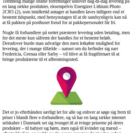
Temmelig mange online forretninger udlover dag-til-dag levering på
en lang række produkter, eksempelvis Energizer Lithium Photo
2CR5 (2), som imidlertid antager at handlen laves tidligere end et
bestemt tidspunkt, med hensynstagen til at de sandsynligvis kan nå
at få pakken på posthuset forud for at pakkepersonalet får fri.
Nogle få forhandlere på nettet præsterer levering uden betaling, men
for det meste kun såfremt der handles for et bestemt beløb.
Derudover burde man udvælge den mest letkøbte mulighed for
levering, der i mange tilfælde – uanset om du befinder sig nær
Fredericia, Grenaa eller Sæby – vil blive at få fragtfirmaet til at
bringe produkterne til et afhentningssted.
Det er jo efterhånden særligt let for alle og enhver at søge sig frem til
priser i blandt flere e-forhandlere, og så har en lang række internet
selskaber i Danmark set sig tvunget til at tvinge priserne på deres
produkter – til babyer og børn, men også til kvinder og mænd –