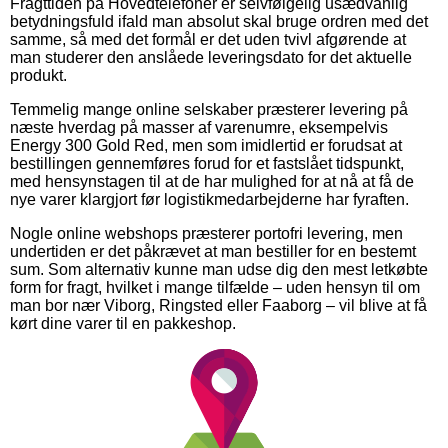
Fragttiden på Hovedtelefoner er selvfølgelig usædvanlig
betydningsfuld ifald man absolut skal bruge ordren med det
samme, så med det formål er det uden tvivl afgørende at
man studerer den anslåede leveringsdato for det aktuelle
produkt.
Temmelig mange online selskaber præsterer levering på
næste hverdag på masser af varenumre, eksempelvis
Energy 300 Gold Red, men som imidlertid er forudsat at
bestillingen gennemføres forud for et fastslået tidspunkt,
med hensynstagen til at de har mulighed for at nå at få de
nye varer klargjort før logistikmedarbejderne har fyraften.
Nogle online webshops præsterer portofri levering, men
undertiden er det påkrævet at man bestiller for en bestemt
sum. Som alternativ kunne man udse dig den mest letkøbte
form for fragt, hvilket i mange tilfælde – uden hensyn til om
man bor nær Viborg, Ringsted eller Faaborg – vil blive at få
kørt dine varer til en pakkeshop.