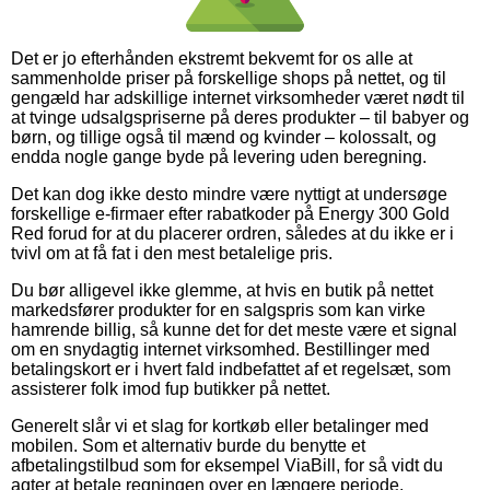
Det er jo efterhånden ekstremt bekvemt for os alle at
sammenholde priser på forskellige shops på nettet, og til
gengæld har adskillige internet virksomheder været nødt til
at tvinge udsalgspriserne på deres produkter – til babyer og
børn, og tillige også til mænd og kvinder – kolossalt, og
endda nogle gange byde på levering uden beregning.
Det kan dog ikke desto mindre være nyttigt at undersøge
forskellige e-firmaer efter rabatkoder på Energy 300 Gold
Red forud for at du placerer ordren, således at du ikke er i
tvivl om at få fat i den mest betalelige pris.
Du bør alligevel ikke glemme, at hvis en butik på nettet
markedsfører produkter for en salgspris som kan virke
hamrende billig, så kunne det for det meste være et signal
om en snydagtig internet virksomhed. Bestillinger med
betalingskort er i hvert fald indbefattet af et regelsæt, som
assisterer folk imod fup butikker på nettet.
Generelt slår vi et slag for kortkøb eller betalinger med
mobilen. Som et alternativ burde du benytte et
afbetalingstilbud som for eksempel ViaBill, for så vidt du
agter at betale regningen over en længere periode.