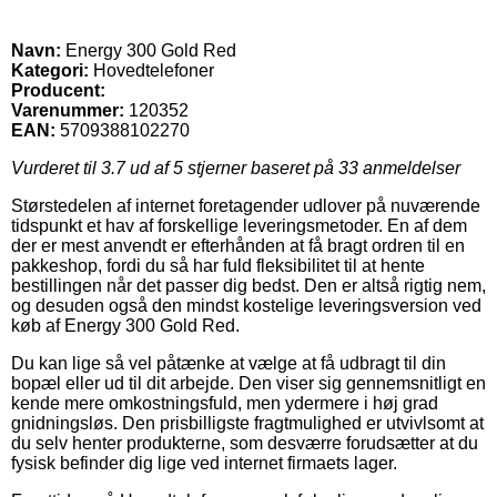
Navn:
Energy 300 Gold Red
Kategori:
Hovedtelefoner
Producent:
Varenummer:
120352
EAN:
5709388102270
Vurderet til
3.7
ud af 5 stjerner baseret på
33
anmeldelser
Størstedelen af internet foretagender udlover på nuværende
tidspunkt et hav af forskellige leveringsmetoder. En af dem
der er mest anvendt er efterhånden at få bragt ordren til en
pakkeshop, fordi du så har fuld fleksibilitet til at hente
bestillingen når det passer dig bedst. Den er altså rigtig nem,
og desuden også den mindst kostelige leveringsversion ved
køb af Energy 300 Gold Red.
Du kan lige så vel påtænke at vælge at få udbragt til din
bopæl eller ud til dit arbejde. Den viser sig gennemsnitligt en
kende mere omkostningsfuld, men ydermere i høj grad
gnidningsløs. Den prisbilligste fragtmulighed er utvivlsomt at
du selv henter produkterne, som desværre forudsætter at du
fysisk befinder dig lige ved internet firmaets lager.